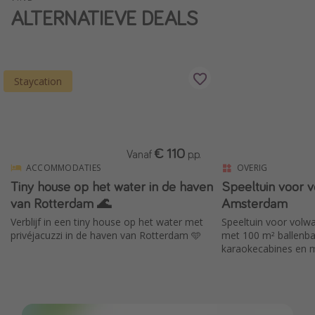
ALTERNATIEVE DEALS
Single reizen
Zonvakanties
Rondreizen
Staycation
Meer onderwerpen
Reisblog
€ 110
Reiskalender
Vanaf
p.p.
ACCOMMODATIES
OVERIG
25 beste pretparken
Tiny house op het water in de haven
Speeltuin voor 
Beste keukens ter wereld
van Rotterdam 🌊
Amsterdam
Center Parcs
Verblijf in een tiny house op het water met
Speeltuin voor vol
privéjacuzzi in de haven van Rotterdam 🩵
met 100 m² ballenba
Disneyland Parijs
karaokecabines en
Strandvakantie in Italië
Strandvakantie in Nederland
All inclusive vakantie in Griekenland