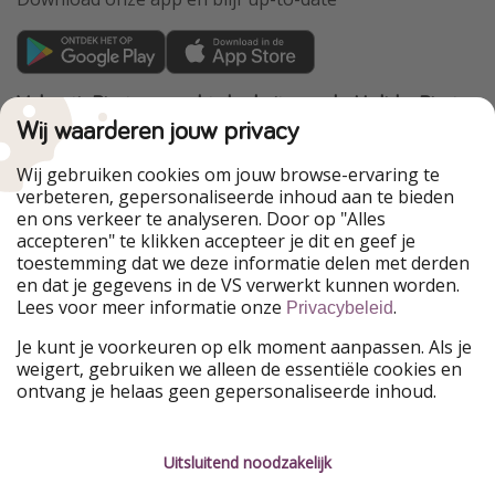
VakantiePiraten maakt deel uit van de HolidayPirates
Group
Wij waarderen jouw privacy
Onze markten
Wij gebruiken cookies om jouw browse-ervaring te
verbeteren, gepersonaliseerde inhoud aan te bieden
PiratinViaggio
HolidayPirates
en ons verkeer te analyseren. Door op "Alles
WakacyjniPiraci
VoyagesPirates
accepteren" te klikken accepteer je dit en geef je
Ferienpiraten
Urlaubspiraten
toestemming dat we deze informatie delen met derden
Urlaubspiraten
ViajerosPiratas
en dat je gegevens in de VS verwerkt kunnen worden.
TravelPirates
Lees voor meer informatie onze
.
Privacybeleid
Onze groep
Je kunt je voorkeuren op elk moment aanpassen. Als je
HolidayPirates Group
weigert, gebruiken we alleen de essentiële cookies en
ontvang je helaas geen gepersonaliseerde inhoud.
Leer ons kennen
Juridisch
Vacatures
Algemene voorwaarden
Uitsluitend noodzakelijk
Press
Privacyverklaring