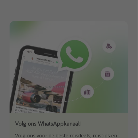
Volg ons WhatsAppkanaal!
Download onze app
Volg ons voor de beste reisdeals, reistips en -
Wees als eerste op de hoogte van de beste