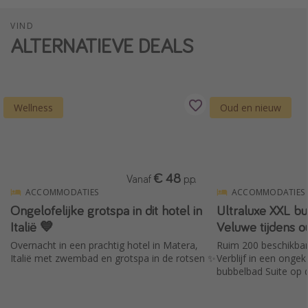
VIND
ALTERNATIEVE DEALS
Wellness
Oud en nieuw
€ 48
Vanaf
p.p.
ACCOMMODATIES
ACCOMMODATIES
Ongelofelijke grotspa in dit hotel in
Ultraluxe XXL b
Italië 💙
Veluwe tijdens o
Overnacht in een prachtig hotel in Matera,
Ruim 200 beschikba
Italië met zwembad en grotspa in de rotsen ✨
Verblijf in een onge
bubbelbad Suite op 