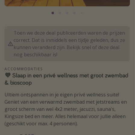
Thailand
Sardinie
Malta
Toen we deze deal publiceerden waren de prijzen
Madeira
correct. Dat is inmiddels een tijdje geleden, dus ze
Egypte
kunnen veranderd zijn. Bekijk snel of deze deal
nog beschikbaar is!
Bali
ACCOMMODATIES
Type vakantie
💜 Slaap in een privé wellness met groot zwembad
& bioscoop
Overzicht
Ultiem ontspannen in je eigen privé wellness suite!
Weekendje weg
Geniet van een verwarmd zwembad met jetstreams en
Autoverhuur
groot scherm van wel 4x2 meter, jacuzzi, sauna's,
Vroegboeker
Kingsize bed en meer. Alles helemaal voor jullie alleen
(geschikt voor max. 4 personen).
Groepsreizen
Vakantieparken