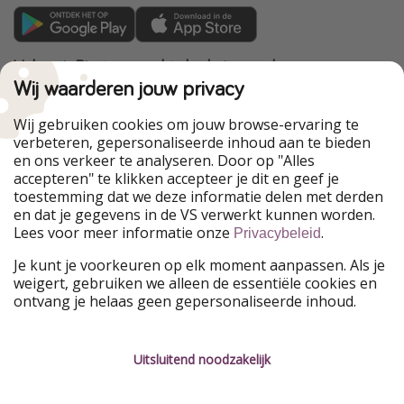
VakantiePiraten maakt deel uit van de
HolidayPirates Group
Wij waarderen jouw privacy
Onze markten
Wij gebruiken cookies om jouw browse-ervaring te
verbeteren, gepersonaliseerde inhoud aan te bieden
PiratinViaggio
HolidayPirates
en ons verkeer te analyseren. Door op "Alles
WakacyjniPiraci
VoyagesPirates
accepteren" te klikken accepteer je dit en geef je
Ferienpiraten
Urlaubspiraten
toestemming dat we deze informatie delen met derden
Urlaubspiraten
ViajerosPiratas
en dat je gegevens in de VS verwerkt kunnen worden.
TravelPirates
Lees voor meer informatie onze
.
Privacybeleid
Onze groep
Je kunt je voorkeuren op elk moment aanpassen. Als je
HolidayPirates Group
weigert, gebruiken we alleen de essentiële cookies en
ontvang je helaas geen gepersonaliseerde inhoud.
Leer ons kennen
Juridisch
Vacatures
Algemene voorwaarden
Uitsluitend noodzakelijk
Press
Privacyverklaring