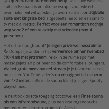
😍
Op zoek naar pure verwennerij?
Deze luxe wellness-
suite in Brabant is de ultieme escape voor wie écht
even helemaal wil opladen. Je overnacht in een
stijlvolle
suite met kingsize bed
, zitgedeelte, airco en een smart-
tv met o.a. Netflix.
Perfect voor een romantisch nachtje
weg voor 2 of een relaxtrip met vrienden (max. 4
personen)
.
Het echte hoogtepunt?
Je eigen privé-wellnessruimte
💦
. Dompel je onder in het
verwarmde binnenzwembad
(10×4 m!) met jetstream
, relax in de ruime spa met
massagejets en plof neer op de comfortabele loungers.
Via het grote mediapaneel stream je
je favoriete series,
muziek en YouTube-video’s
op een gigantisch scherm
van 4×2 meter,
zelfs in de sauna klinkt je eigen Spotify-
playlist mee.
Je hebt ook directe toegang tot zowel een
Finse sauna
als een infraroodsauna
, plus een luxe regen­douche
met geur- en kleurprogramma’s. Alles is