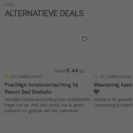
VIND
Single reizen
ALTERNATIEVE DEALS
Zonvakanties
Rondreizen
Meer onderwerpen
Reisblog
Reiskalender
€ 44
Vanaf
p.p.
25 beste pretparken
ACCOMMODATIES
ACCOMMODATIES
Prachtige hotelovernachting bij
Waanzinnig kast
Beste keukens ter wereld
Resort Bad Boekelo
🩵
Center Parcs
Heerlijke hotelovernachting met ontbijtbuffet,
Verblijf in dit geweld
Disneyland Parijs
hapje van de chef, late check-out & gratis
Luxemburg & beleef 
parkeren en gebruik van het zwembad
Strandvakantie in Italië
Strandvakantie in Nederland
All inclusive vakantie in Griekenland