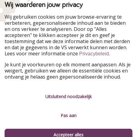
HolidayPirates Group
Wij waarderen jouw privacy
Onze markten
Wij gebruiken cookies om jouw browse-ervaring te
verbeteren, gepersonaliseerde inhoud aan te bieden
PiratinViaggio
HolidayPirates
en ons verkeer te analyseren. Door op "Alles
WakacyjniPiraci
VoyagesPirates
accepteren" te klikken accepteer je dit en geef je
Ferienpiraten
Urlaubspiraten
toestemming dat we deze informatie delen met derden
Urlaubspiraten
ViajerosPiratas
en dat je gegevens in de VS verwerkt kunnen worden.
TravelPirates
Lees voor meer informatie onze
.
Privacybeleid
Onze groep
Je kunt je voorkeuren op elk moment aanpassen. Als je
HolidayPirates Group
weigert, gebruiken we alleen de essentiële cookies en
ontvang je helaas geen gepersonaliseerde inhoud.
Leer ons kennen
Juridisch
Vacatures
Algemene voorwaarden
Uitsluitend noodzakelijk
Press
Privacyverklaring
Pas aan
Duurzaamheid
Colofon
Beheer services
Accepteer alles