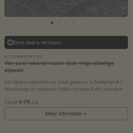
Thailand
Sardinie
Malta
Madeira
Deze deal is verlopen.
Egypte
Bali
ACCOMMODATIES
Vier jouw vakantie tussen deze mega schattige
alpaca's
Type vakantie
Dit alpaca vakantiehuis staat gewoon in Nederland! |
Overzicht
Weekendje of midweek chillen bij deze fluffy vrienden
Weekendje weg
€ 75
Vanaf
p.p.
Autoverhuur
Vroegboeker
Meer informatie
Groepsreizen
Vakantieparken