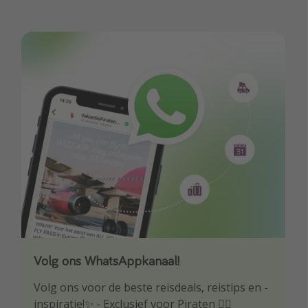
Volg ons WhatsAppkanaal!
Download onze app
Volg ons voor de beste reisdeals, reistips en -
Wees als eerste op de hoogte van de beste
inspiratie!✨ - Exclusief voor Piraten 🏴‍☠️
reisaanbiedingen