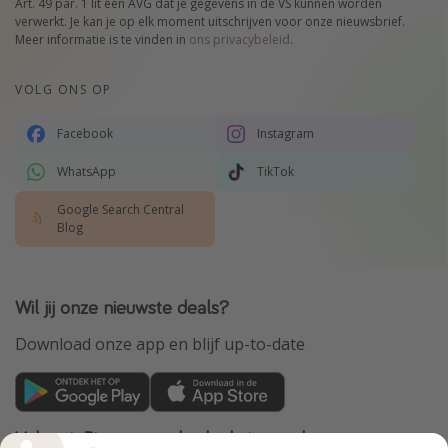
Art. 49 par. 1 lit een AVG dat je gegevens in de VS kunnen worden
verwerkt. Je kan je op elk moment uitschrijven voor onze nieuwsbrief.
Meer informatie is te vinden in
ons privacybeleid
.
VOLG ONS OP
Facebook
Instagram
WhatsApp
TikTok
Google Search Central
Blog
Wil jij onze nieuwste deals?
Download onze app en blijf up-to-date
VakantiePiraten maakt deel uit van de