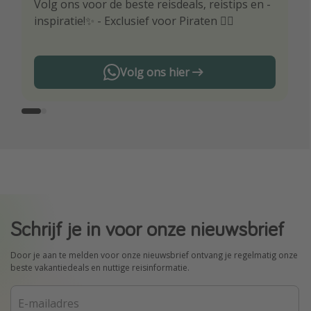
Volg ons voor de beste reisdeals, reistips en -
Wees als eerste op de hoogte van de beste
inspiratie!✨ - Exclusief voor Piraten 🏴‍☠️
reisaanbiedingen
Volg ons hier
Schrijf je in voor onze nieuwsbrief
Door je aan te melden voor onze nieuwsbrief ontvang je regelmatig onze
beste vakantiedeals en nuttige reisinformatie.