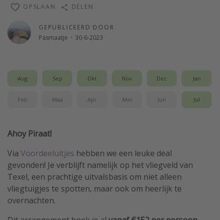
OPSLAAN
DELEN
Single reizen
Zonvakanties
GEPUBLICEERD DOOR
Pasmaatje
·
30-6-2023
Rondreizen
Meer onderwerpen
Aug
Sep
Okt
Nov
Dec
Jan
Reisblog
Feb
Maa
Apr
Mei
Jun
Jul
Reiskalender
25 beste pretparken
Ahoy Piraat!
Beste keukens ter wereld
Via
Voordeeluitjes
hebben we een leuke deal
Center Parcs
gevonden! Je verblijft namelijk op het vliegveld van
Disneyland Parijs
Texel, een prachtige uitvalsbasis om niet alleen
Strandvakantie in Italië
vliegtuigjes te spotten, maar ook om heerlijk te
overnachten.
Strandvakantie in Nederland
All inclusive vakantie in Griekenland
Dit arrangement boek je al
vanaf €152 per persoon