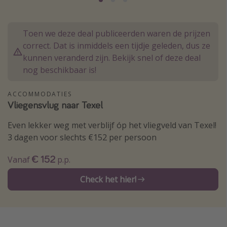
Thailand
Sardinie
Toen we deze deal publiceerden waren de prijzen
Malta
correct. Dat is inmiddels een tijdje geleden, dus ze
kunnen veranderd zijn. Bekijk snel of deze deal
Madeira
nog beschikbaar is!
Egypte
Bali
ACCOMMODATIES
Vliegensvlug naar Texel
Type vakantie
Even lekker weg met verblijf óp het vliegveld van Texel!
3 dagen voor slechts €152 per persoon
Overzicht
€ 152
Weekendje weg
Vanaf
p.p.
Autoverhuur
Check het hier!
Vroegboeker
Groepsreizen
Vakantieparken