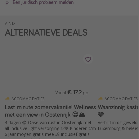
Een juridisch probleem melden
VIND
ALTERNATIEVE DEALS
€ 172
Vanaf
p.p.
ACCOMMODATIES
ACCOMMODATIES
Last minute zomervakantie! Wellness
Waanzinnig kast
met een view in Oostenrijk 😍🏔️
🩵
4 dagen 😎 Oase van rust in Oostenrijk met
Verblijf in dit geweld
all-inclusive light verzorging ✨💙 Kinderen t/m
Luxemburg & beleef 
6 jaar mogen gratis mee 👶 Inclusief gratis