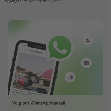
toegang tot de Alpentherme Gastein
Volg ons WhatsAppkanaal!
Download onze app