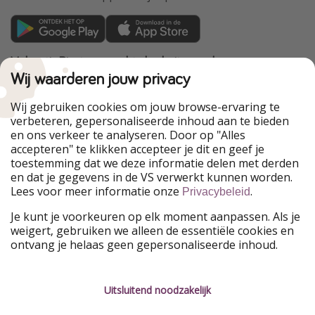
VakantiePiraten maakt deel uit van de
HolidayPirates Group
Wij waarderen jouw privacy
Onze markten
Wij gebruiken cookies om jouw browse-ervaring te
verbeteren, gepersonaliseerde inhoud aan te bieden
PiratinViaggio
HolidayPirates
en ons verkeer te analyseren. Door op "Alles
WakacyjniPiraci
VoyagesPirates
accepteren" te klikken accepteer je dit en geef je
Ferienpiraten
Urlaubspiraten
toestemming dat we deze informatie delen met derden
Urlaubspiraten
ViajerosPiratas
en dat je gegevens in de VS verwerkt kunnen worden.
TravelPirates
Lees voor meer informatie onze
.
Privacybeleid
Onze groep
Je kunt je voorkeuren op elk moment aanpassen. Als je
HolidayPirates Group
weigert, gebruiken we alleen de essentiële cookies en
ontvang je helaas geen gepersonaliseerde inhoud.
Leer ons kennen
Juridisch
Vacatures
Algemene voorwaarden
Uitsluitend noodzakelijk
Press
Privacyverklaring