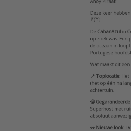
Ahoy Piraat!
Deze keer hebben
🇵🇹
De
CabanAzul
in
C
op zoek was. Een p
de oceaan in loopt
Portugese hoofdsta
Wat maakt dit een 
📍 Toplocatie
: Het
(het op één na lang
achtertuin.
🤩 Gegarandeerde 
Superhost met ruim
absoluut aanwezig
👀 Nieuwe look
: D