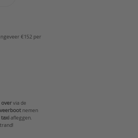
 ongeveer €152 per
 over
via de
veerboot
nemen
 taxi
afleggen.
trand!