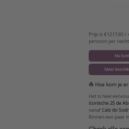
Prijs is €1217,65 
persoon per nacht
Nu boe
Meer beschik
⛵ Hoe kom je er 
Het is heel eenvou
iconische 25 de Ab
vanaf
Cais do Sodr
Binnen een paar m
Check alle aan