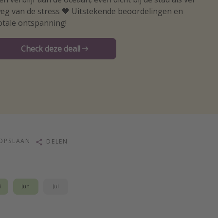
eg van de stress 💙 Uitstekende beoordelingen en
otale ontspanning!
Check deze deal!
OPSLAAN
DELEN
i
Jun
Jul