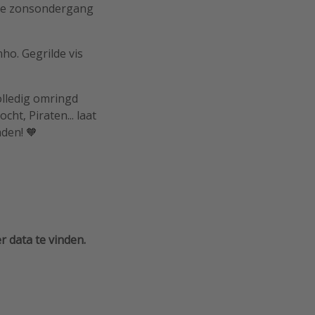
s de zonsondergang
ho. Gegrilde vis
olledig omringd
ht, Piraten... laat
aden! 🧡
 data te vinden.