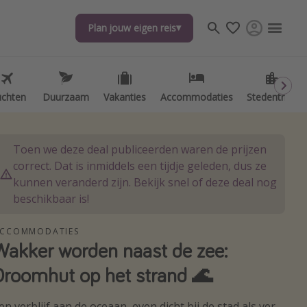
Plan jouw eigen reis
Plan jouw eigen reis
uchten
uchten
Duurzaam
Duurzaam
Vakanties
Vakanties
Accommodaties
Accommodaties
Stedentrips
Stedentrips
Toen we deze deal publiceerden waren de prijzen
correct. Dat is inmiddels een tijdje geleden, dus ze
kunnen veranderd zijn. Bekijk snel of deze deal nog
beschikbaar is!
CCOMMODATIES
Wakker worden naast de zee:
Droomhut op het strand 🌊
en verblijf aan de oceaan, even dicht bij de stad als ver