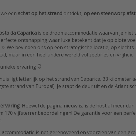
 we een
schat op het strand
ontdekt,
op een steenworp afst
osta da Caparica
is de droomaccommodatie waarvan je niet w
erfecte ontsnapping waar luxe betekent dat je op blote voe
. ✨ We bevinden ons op een strategische locatie, op slechts
d, maar in een heel andere wereld vol zeebries en vrijheid.
unieke ervaring 👇
 huis ligt letterlijk op het strand van Caparica, 33 kilometer
ste strand van Europa!). Je stapt de deur uit en de Atlantisc
ervaring
: Hoewel de pagina nieuw is, is de host al meer dan 
 170 vijfsterrenbeoordelingen! De garantie voor een perfect
.
e accommodatie is net gerenoveerd en voorzien van een gro