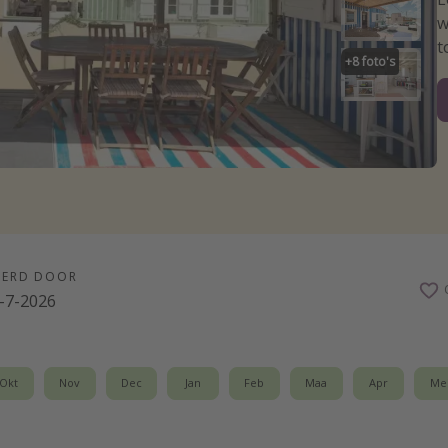
w
t
+
8
foto's
EERD DOOR
-7-2026
Okt
Nov
Dec
Jan
Feb
Maa
Apr
Me