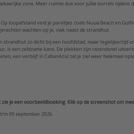
duwrijke zone. Meer ruimte dus voor jullie borrels tijden
: Op loopafstand vind je pareltjes zoals Nuua Beach en Golfin
gerechten wachten op je, vlak naast de strandhut.
n strandhut zo dicht bij een hoofdstad, maar tegelijkertijd v
r, is een zeldzame kans. De plekken zijn razendsnel uitverkoc
eten, een verblijf in CabanAzul zal je ziel weer helemaal opl
 zie je een voorbeeldboeking. Klik op de screenshot om meer
 t/m 09 september 2026.