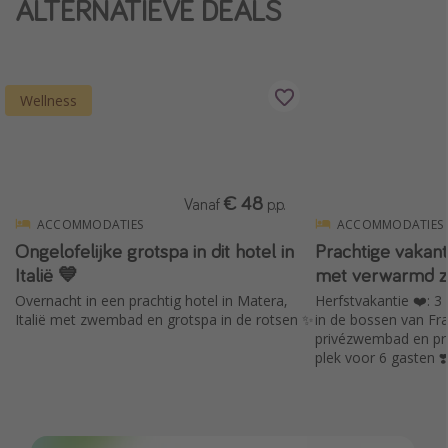
ALTERNATIEVE DEALS
Single reizen
Zonvakanties
Rondreizen
Wellness
Meer onderwerpen
Reisblog
€ 48
Vanaf
p.p.
Reiskalender
ACCOMMODATIES
ACCOMMODATIES
Ongelofelijke grotspa in dit hotel in
Prachtige vakant
25 beste pretparken
Italië 💙
met verwarmd 
Beste keukens ter wereld
Overnacht in een prachtig hotel in Matera,
Herfstvakantie ❤️: 3 
Center Parcs
Italië met zwembad en grotspa in de rotsen ✨
in de bossen van Fr
privézwembad en pri
Disneyland Parijs
plek voor 6 gasten ❣️
Strandvakantie in Italië
Strandvakantie in Nederland
All inclusive vakantie in Griekenland