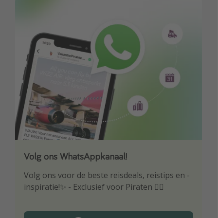
Volg ons WhatsAppkanaal!
Download onze app
Volg ons voor de beste reisdeals, reistips en -
Wees als eerste op de hoogte van de beste
inspiratie!✨ - Exclusief voor Piraten 🏴‍☠️
reisaanbiedingen