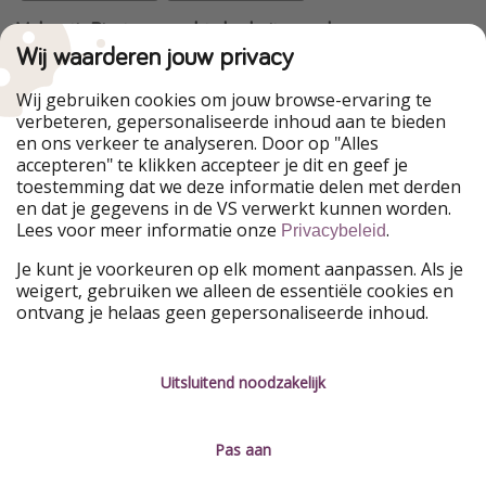
VakantiePiraten maakt deel uit van de
HolidayPirates Group
Wij waarderen jouw privacy
Onze markten
Wij gebruiken cookies om jouw browse-ervaring te
verbeteren, gepersonaliseerde inhoud aan te bieden
PiratinViaggio
HolidayPirates
en ons verkeer te analyseren. Door op "Alles
WakacyjniPiraci
VoyagesPirates
accepteren" te klikken accepteer je dit en geef je
Ferienpiraten
Urlaubspiraten
toestemming dat we deze informatie delen met derden
Urlaubspiraten
ViajerosPiratas
en dat je gegevens in de VS verwerkt kunnen worden.
TravelPirates
Lees voor meer informatie onze
.
Privacybeleid
Onze groep
Je kunt je voorkeuren op elk moment aanpassen. Als je
HolidayPirates Group
weigert, gebruiken we alleen de essentiële cookies en
ontvang je helaas geen gepersonaliseerde inhoud.
Leer ons kennen
Juridisch
Vacatures
Algemene voorwaarden
Uitsluitend noodzakelijk
Press
Privacyverklaring
Pas aan
Duurzaamheid
Colofon