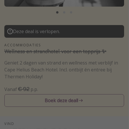
Thailand
Sardinie
Malta
Deze deal is verlopen.
Madeira
Egypte
ACCOMMODATIES
Wellness en strandhotel voor een topprijs ✨
Bali
Geniet 2 dagen van strand en wellness met verblijf in
Cape Helius Beach Hotel. Incl. ontbijt én entree bij
Type vakantie
Thermen Holiday!
Overzicht
€ 92
Vanaf
p.p.
Weekendje weg
Autoverhuur
Boek deze deal!
Vroegboeker
Groepsreizen
VIND
Vakantieparken