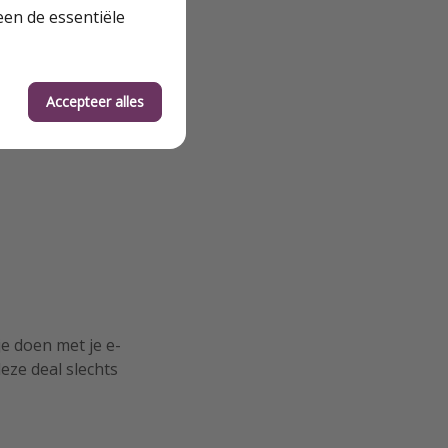
een de essentiële
Accepteer alles
e doen met je e-
eze deal slechts