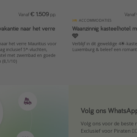
€ 1.509
Vanaf
p.p.
Vanaf
ACCOMMODATIES
akantie naar het verre
Waanzinnig kasteelhotel m
🩵
ar het verre Mauritius voor
Verblijf in dit geweldige 4🌟-kaste
ag inclusief 5*-vluchten,
Luxemburg & beleef een romantis
hotel met zwembad en goede
 (8,1/10)
Volg ons WhatsApp
Download onze ap
Volg ons voor de beste re
Wees als eerste op de h
Exclusief voor Piraten 🏴‍☠