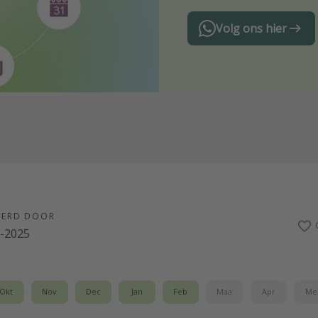
Volg ons hier
EERD DOOR
8-2025
Okt
Nov
Dec
Jan
Feb
Maa
Apr
Me