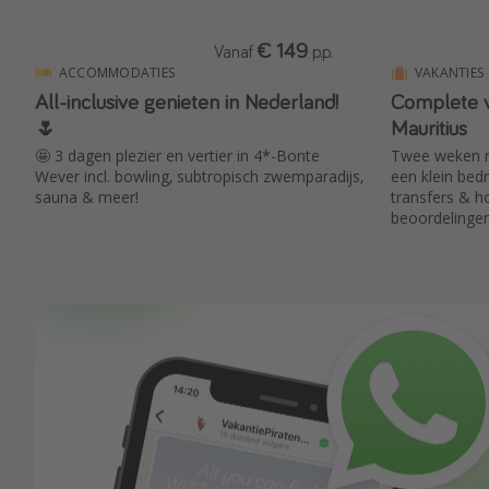
€ 149
Vanaf
p.p.
ACCOMMODATIES
VAKANTIES
All-inclusive genieten in Nederland!
Complete v
🌷
Mauritius
🤩 3 dagen plezier en vertier in 4*-Bonte
Twee weken na
Wever incl. bowling, subtropisch zwemparadijs,
een klein bedr
sauna & meer!
transfers & 
beoordelingen