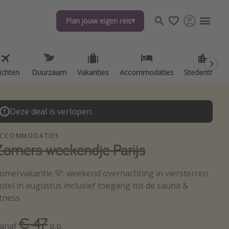
Plan jouw eigen reis
uchten
Duurzaam
Vakanties
Accommodaties
Stedentrips
Deze deal is verlopen.
CCOMMODATIES
Zomers weekendje Parijs
omervakantie 💛: weekend overnachting in viersterren
otel in augustus inclusief toegang tot de sauna &
itness
€ 47
anaf
p.p.