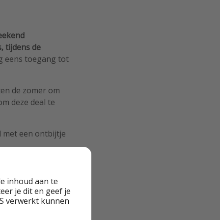
eekend
, tijdens de
og eens toegang tot
iten de zomer om
om deze deal te
l met een ontbijtje
e inhoud aan te
er je dit en geef je
VS verwerkt kunnen