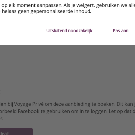
 op elk moment aanpassen. Als je weigert, gebruiken we all
e helaas geen gepersonaliseerde inhoud.
Beschikbare data
Luxe
Uitsluitend noodzakelijk
Pas aan
Gym / fitness
Sauna
:
en bij Voyage Privé om deze aanbieding te boeken. Dit kan j
oorbeeld Facebook te gebruiken om in te loggen. Let op dat d
s.
deal!