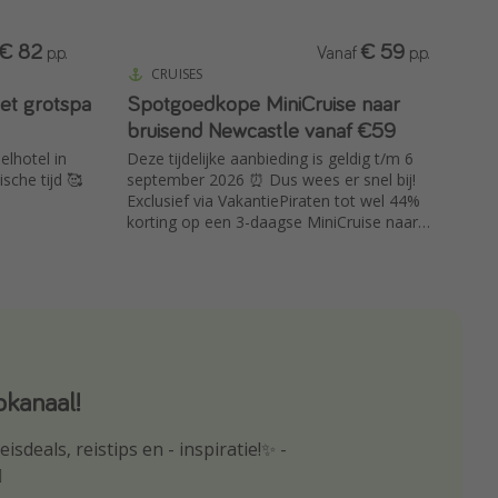
€ 82
€ 59
p.p.
Vanaf
p.p.
CRUISES
et grotspa
Spotgoedkope MiniCruise naar
bruisend Newcastle vanaf €59
elhotel in
Deze tijdelijke aanbieding is geldig t/m 6
che tijd 🥰
september 2026 ⏰ Dus wees er snel bij!
Exclusief via VakantiePiraten tot wel 44%
korting op een 3-daagse MiniCruise naar
Newcastle incl. glas bubbels 🥂🚢
kanaal!
p
isdeals, reistips en - inspiratie!✨ -
oogte van de beste reisaanbiedingen
️