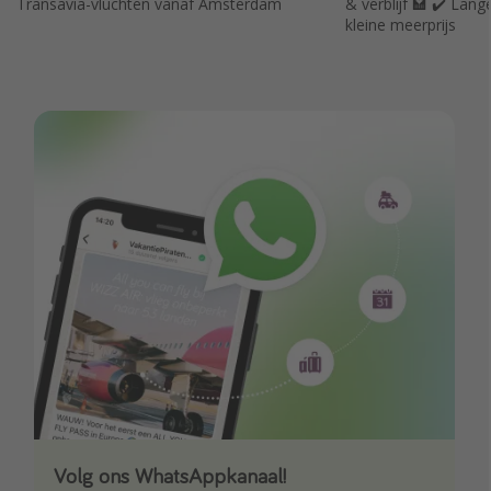
Transavia-vluchten vanaf Amsterdam
& verblijf 🏩 ✔️ Lan
kleine meerprijs
Volg ons WhatsAppkanaal!
Download onze app