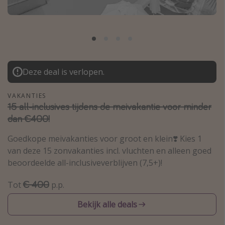
Thailand
Sardinie
Malta
Madeira
Deze deal is verlopen.
Egypte
Bali
VAKANTIES
15 all-inclusives tijdens de meivakantie voor minder
dan €400!
Type vakantie
Goedkope meivakanties voor groot en klein❣️ Kies 1
Overzicht
van deze 15 zonvakanties incl. vluchten en alleen goed
Weekendje weg
beoordeelde all-inclusiveverblijven (7,5+)!
Autoverhuur
€ 400
Tot
p.p.
Vroegboeker
Bekijk alle deals
Groepsreizen
Vakantieparken