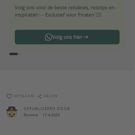
Volg ons voor de beste reisdeals, reistips en -
Wees als eerste op de hoogte van de beste
inspiratie!✨ - Exclusief voor Piraten 🏴‍☠️
reisaanbiedingen
Volg ons hier
OPSLAAN
DELEN
GEPUBLICEERD DOOR
florence
·
17-4-2026