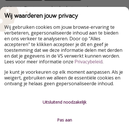
VakantiePiraten maakt deel uit van de
HolidayPirates Group
Wij waarderen jouw privacy
Onze markten
Wij gebruiken cookies om jouw browse-ervaring te
verbeteren, gepersonaliseerde inhoud aan te bieden
PiratinViaggio
HolidayPirates
en ons verkeer te analyseren. Door op "Alles
WakacyjniPiraci
VoyagesPirates
accepteren" te klikken accepteer je dit en geef je
Ferienpiraten
Urlaubspiraten
toestemming dat we deze informatie delen met derden
Urlaubspiraten
ViajerosPiratas
en dat je gegevens in de VS verwerkt kunnen worden.
TravelPirates
Lees voor meer informatie onze
.
Privacybeleid
Onze groep
Je kunt je voorkeuren op elk moment aanpassen. Als je
HolidayPirates Group
weigert, gebruiken we alleen de essentiële cookies en
ontvang je helaas geen gepersonaliseerde inhoud.
Leer ons kennen
Juridisch
Vacatures
Algemene voorwaarden
Uitsluitend noodzakelijk
Press
Privacyverklaring
Pas aan
Duurzaamheid
Colofon