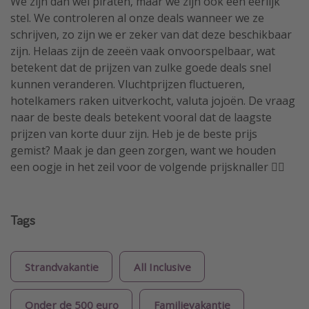
We zijn dan wel piraten, maar we zijn ook een eerlijk
stel. We controleren al onze deals wanneer we ze
schrijven, zo zijn we er zeker van dat deze beschikbaar
zijn. Helaas zijn de zeeën vaak onvoorspelbaar, wat
betekent dat de prijzen van zulke goede deals snel
kunnen veranderen. Vluchtprijzen fluctueren,
hotelkamers raken uitverkocht, valuta jojoën. De vraag
naar de beste deals betekent vooral dat de laagste
prijzen van korte duur zijn. Heb je de beste prijs
gemist? Maak je dan geen zorgen, want we houden
een oogje in het zeil voor de volgende prijsknaller 🏴‍☠️
Tags
Strandvakantie
All Inclusive
Onder de 500 euro
Familievakantie