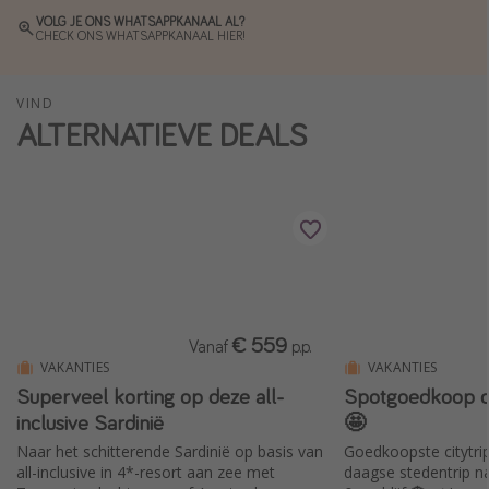
VOLG JE ONS WHATSAPPKANAAL AL?
Single reizen
CHECK ONS WHATSAPPKANAAL HIER!
Zonvakanties
Rondreizen
VIND
ALTERNATIEVE DEALS
Meer onderwerpen
Reisblog
Reiskalender
25 beste pretparken
Beste keukens ter wereld
€ 559
Center Parcs
Vanaf
p.p.
VAKANTIES
VAKANTIES
Disneyland Parijs
Superveel korting op deze all-
Spotgoedkoop op 
Strandvakantie in Italië
inclusive Sardinië
🤩
Strandvakantie in Nederland
Naar het schitterende Sardinië op basis van
Goedkoopste citytrip
all-inclusive in 4*-resort aan zee met
daagse stedentrip na
All inclusive vakantie in Griekenland