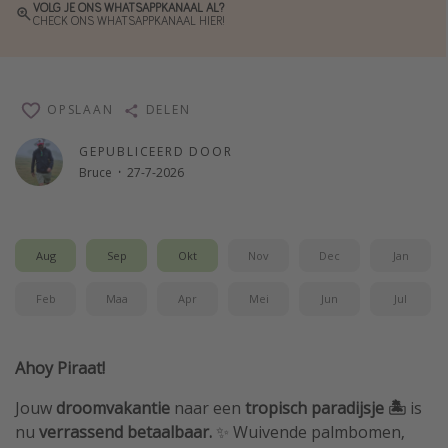
VOLG JE ONS WHATSAPPKANAAL AL?
CHECK ONS WHATSAPPKANAAL HIER!
Single reizen
Zonvakanties
Rondreizen
OPSLAAN
DELEN
Meer onderwerpen
GEPUBLICEERD DOOR
Bruce
·
27-7-2026
Reisblog
Reiskalender
25 beste pretparken
Aug
Sep
Okt
Nov
Dec
Jan
Beste keukens ter wereld
Feb
Maa
Apr
Mei
Jun
Jul
Center Parcs
Disneyland Parijs
Ahoy Piraat!
Strandvakantie in Italië
Jouw
droomvakantie
naar een
tropisch paradijsje 🏝️
is
Strandvakantie in Nederland
nu
verrassend betaalbaar.
✨ Wuivende palmbomen,
All inclusive vakantie in Griekenland