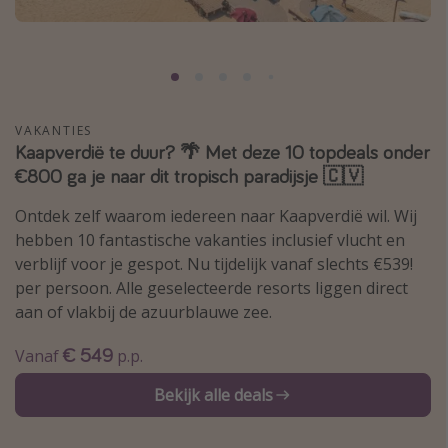
Thailand
Sardinie
Malta
Madeira
VAKANTIES
Kaapverdië te duur? 🌴 Met deze 10 topdeals onder
Egypte
€800 ga je naar dit tropisch paradijsje 🇨🇻
Bali
Ontdek zelf waarom iedereen naar Kaapverdië wil. Wij
hebben 10 fantastische vakanties inclusief vlucht en
Type vakantie
verblijf voor je gespot. Nu tijdelijk vanaf slechts €539!
Overzicht
per persoon. Alle geselecteerde resorts liggen direct
aan of vlakbij de azuurblauwe zee.
Weekendje weg
Autoverhuur
€ 549
Vanaf
p.p.
Vroegboeker
Bekijk alle deals
Groepsreizen
Vakantieparken