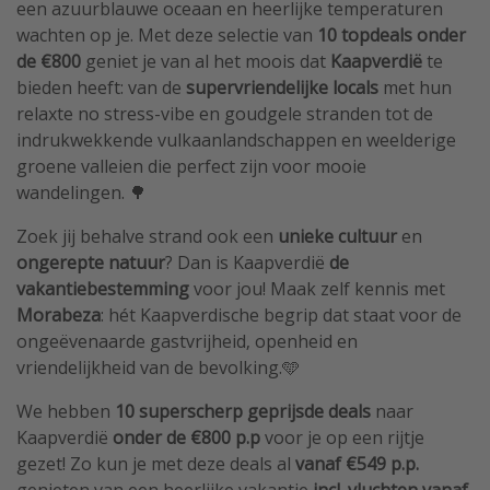
een azuurblauwe oceaan en heerlijke temperaturen
wachten op je. Met deze selectie van
10 topdeals onder
de €800
geniet je van al het moois dat
Kaapverdië
te
bieden heeft: van de
supervriendelijke locals
met hun
relaxte no stress-vibe en goudgele stranden tot de
indrukwekkende vulkaanlandschappen en weelderige
groene valleien die perfect zijn voor mooie
wandelingen. 🌳
Zoek jij behalve strand ook een
unieke cultuur
en
ongerepte natuur
? Dan is Kaapverdië
de
vakantiebestemming
voor jou! Maak zelf kennis met
Morabeza
: hét Kaapverdische begrip dat staat voor de
ongeëvenaarde gastvrijheid, openheid en
vriendelijkheid van de bevolking.🩵
We hebben
10 superscherp geprijsde deals
naar
Kaapverdië
onder de €800 p.p
voor je op een rijtje
gezet! Zo kun je met deze deals al
vanaf €549 p.p.
genieten van een heerlijke vakantie
incl. vluchten vanaf