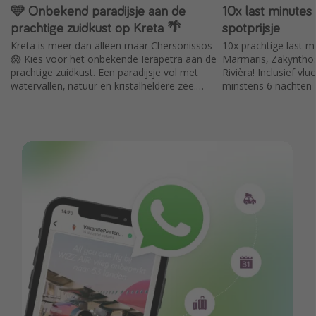
🩵 Onbekend paradijsje aan de
10x last minutes
prachtige zuidkust op Kreta 🌴
spotprijsje
Kreta is meer dan alleen maar Chersonissos
10x prachtige last mi
😱 Kies voor het onbekende Ierapetra aan de
Marmaris, Zakynthos
prachtige zuidkust. Een paradijsje vol met
Rivièra! Inclusief vlu
watervallen, natuur en kristalheldere zee.
minstens 6 nachten
Verblijf in de Pignolia Suites met reviewscore
van 9,9. incl. vluchten en huurauto.