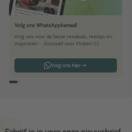
Volg ons WhatsAppkanaal!
Download onze app
Volg ons voor de beste reisdeals, reistips en -
Wees als eerste op de hoogte van de beste
inspiratie!✨ - Exclusief voor Piraten 🏴‍☠️
reisaanbiedingen
Volg ons hier
Schrijf je in voor onze nieuwsbrief