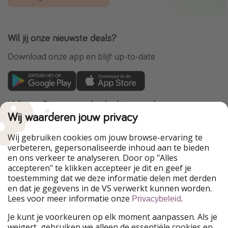
Wil jij onze nieuwste deals?
Download onze app en blijf up-to-date
VakantiePiraten maakt deel uit van de
HolidayPirates Group
Wij waarderen jouw privacy
Onze markten
Wij gebruiken cookies om jouw browse-ervaring te
verbeteren, gepersonaliseerde inhoud aan te bieden
PiratinViaggio
HolidayPirates
en ons verkeer te analyseren. Door op "Alles
WakacyjniPiraci
VoyagesPirates
accepteren" te klikken accepteer je dit en geef je
Ferienpiraten
Urlaubspiraten
toestemming dat we deze informatie delen met derden
Urlaubspiraten
ViajerosPiratas
en dat je gegevens in de VS verwerkt kunnen worden.
TravelPirates
Lees voor meer informatie onze
.
Privacybeleid
Onze groep
Je kunt je voorkeuren op elk moment aanpassen. Als je
HolidayPirates Group
weigert, gebruiken we alleen de essentiële cookies en