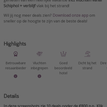
Schiphol + verblijf
vlak bij het strand!
Wil jij nog meer deals zien?
Download
onze app
om
sneller op de hoogte te zijn van de beste deals!
Highlights
Betrouwbare
Vluchten
Goed
Dicht bij het
Dire
reisaanbieder
inbegrepen
beoordeeld
strand
hotel
Details
In deze screenshots zie 10 deals onder de €800 p.p.. Klik