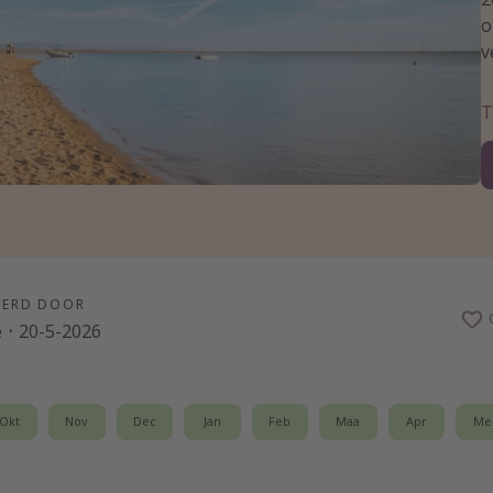
o
v
T
EERD DOOR
e
·
20-5-2026
Okt
Nov
Dec
Jan
Feb
Maa
Apr
Me