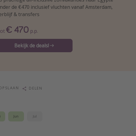
nder de €470 inclusief vluchten vanaf Amsterdam,
erblijf & transfers
€ 470
ot
p.p.
Bekijk de deals!
OPSLAAN
DELEN
i
Jun
Jul