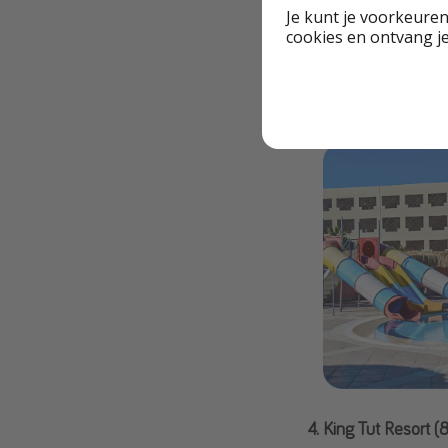
Je kunt je voorkeuren
cookies en ontvang j
3. Eagles Paradise
4. King Tut Resort (