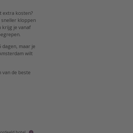
 extra kosten?
t sneller kloppen
krijg je vanaf
nbegrepen.
6 dagen, maar je
 Amsterdam wilt
n van de beste
rdeeld hotel