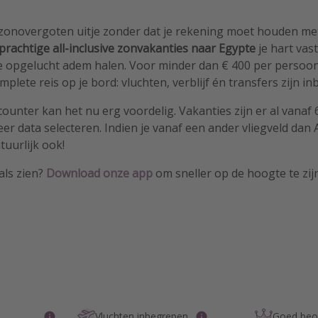
zonovergoten uitje zonder dat je rekening moet houden met
prachtige all-inclusive zonvakanties naar Egypte
je hart vas
 opgelucht adem halen. Voor minder dan € 400 per persoon 
lete reis op je bord: vluchten, verblijf én transfers zijn i
counter kan het nu erg voordelig. Vakanties zijn er al vanaf 
r data selecteren. Indien je vanaf een ander vliegveld dan
tuurlijk ook!
als zien?
Download
onze app
om sneller op de hoogte te zij
Vluchten inbegrepen
Goed beoo