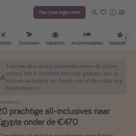
Plan jouw eigen reis
Plan jouw eigen reis
uchten
uchten
Duurzaam
Duurzaam
Vakanties
Vakanties
Accommodaties
Accommodaties
Stedentrips
Stedentrips
Toen we deze deal publiceerden waren de prijzen
correct. Dat is inmiddels een tijdje geleden, dus ze
kunnen veranderd zijn. Bekijk snel of deze deal nog
beschikbaar is!
AKANTIES
20 prachtige all-inclusives naar
Egypte onder de €470
0 prachtige all-inclusive zonvakanties naar Egypte