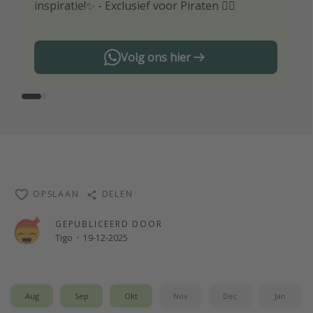
inspiratie!✨ - Exclusief voor Piraten 🏴‍☠️
reisaanbiedingen
Volg ons hier
OPSLAAN
DELEN
GEPUBLICEERD DOOR
Tigo
·
19-12-2025
Aug
Sep
Okt
Nov
Dec
Jan