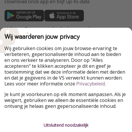
Download onze app en blijf up-to-date
VakantiePiraten maakt deel uit van de
HolidayPirates Group
Wij waarderen jouw privacy
Onze markten
Wij gebruiken cookies om jouw browse-ervaring te
verbeteren, gepersonaliseerde inhoud aan te bieden
PiratinViaggio
HolidayPirates
en ons verkeer te analyseren. Door op "Alles
WakacyjniPiraci
VoyagesPirates
accepteren" te klikken accepteer je dit en geef je
Ferienpiraten
Urlaubspiraten
toestemming dat we deze informatie delen met derden
Urlaubspiraten
ViajerosPiratas
en dat je gegevens in de VS verwerkt kunnen worden.
TravelPirates
Lees voor meer informatie onze
.
Privacybeleid
Onze groep
Je kunt je voorkeuren op elk moment aanpassen. Als je
HolidayPirates Group
weigert, gebruiken we alleen de essentiële cookies en
ontvang je helaas geen gepersonaliseerde inhoud.
Leer ons kennen
Juridisch
Vacatures
Algemene voorwaarden
Uitsluitend noodzakelijk