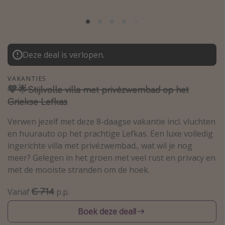
Thailand
Sardinie
Malta
Deze deal is verlopen.
Madeira
Egypte
VAKANTIES
💙🌟Stijlvolle villa met privézwembad op het
Bali
Griekse Lefkas
Verwen jezelf met deze 8-daagse vakantie incl. vluchten
Type vakantie
en huurauto op het prachtige Lefkas. Een luxe volledig
Overzicht
ingerichte villa met privézwembad., wat wil je nog
meer? Gelegen in het groen met veel rust en privacy en
Weekendje weg
met de mooiste stranden om de hoek.
Autoverhuur
Vroegboeker
€ 714
Vanaf
p.p.
Groepsreizen
Boek deze deal!
Vakantieparken