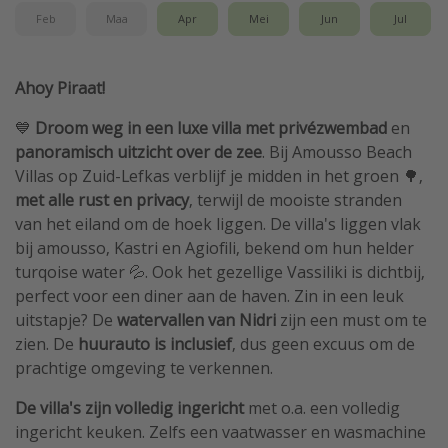
Feb
Maa
Apr
Mei
Jun
Jul
Ahoy Piraat!
💙
Droom weg in een luxe villa met privézwembad
en
panoramisch uitzicht over de zee
. Bij Amousso Beach
Villas op Zuid-Lefkas verblijf je midden in het groen 🌳,
met alle rust en privacy
, terwijl de mooiste stranden
van het eiland om de hoek liggen. De villa's liggen vlak
bij amousso, Kastri en Agiofili, bekend om hun helder
turqoise water 💦. Ook het gezellige Vassiliki is dichtbij,
perfect voor een diner aan de haven. Zin in een leuk
uitstapje? De
watervallen van Nidri
zijn een must om te
zien. De
huurauto is inclusief
, dus geen excuus om de
prachtige omgeving te verkennen.
De villa's zijn volledig ingericht
met o.a. een volledig
ingericht keuken. Zelfs een vaatwasser en wasmachine