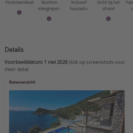
Privézwembad
Vluchten
Inclusief
Dicht bij het
Pan
inbegrepen
huurauto
strand
u
Details
Voorbeelddatum: 1 mei 2026
(klik op screenshots voor
meer data)