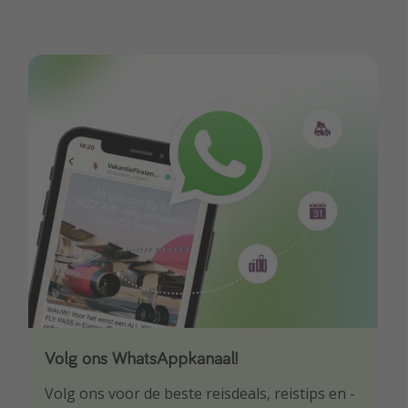
vluchten vanaf Amsterdam.
Newcastle incl. glas
Volg ons WhatsAppkanaal!
Download onze app
Volg ons voor de beste reisdeals, reistips en -
Wees als eerste op de hoogte van de beste