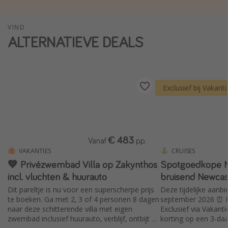
Single reizen
VIND
Zonvakanties
ALTERNATIEVE DEALS
Rondreizen
Meer onderwerpen
Exclusief bij Vakant
Reisblog
Reiskalender
25 beste pretparken
€ 483
Vanaf
p.p.
Beste keukens ter wereld
VAKANTIES
CRUISES
Center Parcs
💙 Privézwembad Villa op Zakynthos
Spotgoedkope Mi
incl. vluchten & huurauto
bruisend Newcas
Disneyland Parijs
Dit pareltje is nu voor een superscherpe prijs
Deze tijdelijke aanbi
Strandvakantie in Italië
te boeken. Ga met 2, 3 of 4 personen 8 dagen
september 2026 ⏰ Du
Strandvakantie in Nederland
naar deze schitterende villa met eigen
Exclusief via Vakant
zwembad inclusief huurauto, verblijf, ontbijt &
korting op een 3-da
All inclusive vakantie in Griekenland