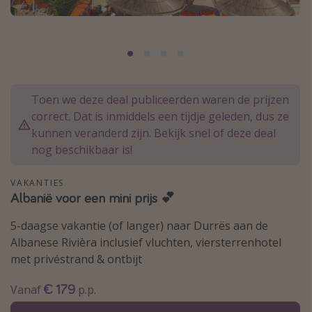
Thailand
Sardinie
Malta
Madeira
Toen we deze deal publiceerden waren de prijzen
Egypte
correct. Dat is inmiddels een tijdje geleden, dus ze
Bali
kunnen veranderd zijn. Bekijk snel of deze deal
nog beschikbaar is!
Type vakantie
VAKANTIES
Overzicht
Albanië voor een mini prijs 💕
Weekendje weg
5-daagse vakantie (of langer) naar Durrës aan de
Autoverhuur
Albanese Rivièra inclusief vluchten, viersterrenhotel
met privéstrand & ontbijt
Vroegboeker
Groepsreizen
€ 179
Vanaf
p.p.
Vakantieparken