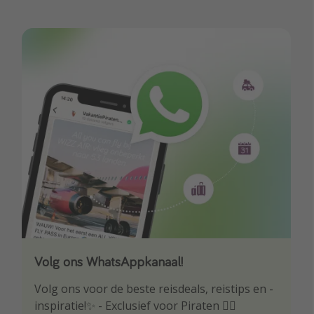
Volg ons WhatsAppkanaal!
Download onze app
Volg ons voor de beste reisdeals, reistips en -
Wees als eerste op de hoogte van de beste
inspiratie!✨ - Exclusief voor Piraten 🏴‍☠️
reisaanbiedingen