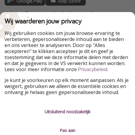
VakantiePiraten maakt deel uit van de
HolidayPirates Group
Wij waarderen jouw privacy
Onze markten
Wij gebruiken cookies om jouw browse-ervaring te
verbeteren, gepersonaliseerde inhoud aan te bieden
PiratinViaggio
HolidayPirates
en ons verkeer te analyseren. Door op "Alles
WakacyjniPiraci
VoyagesPirates
accepteren" te klikken accepteer je dit en geef je
Ferienpiraten
Urlaubspiraten
toestemming dat we deze informatie delen met derden
Urlaubspiraten
ViajerosPiratas
en dat je gegevens in de VS verwerkt kunnen worden.
TravelPirates
Lees voor meer informatie onze
.
Privacybeleid
Onze groep
Je kunt je voorkeuren op elk moment aanpassen. Als je
HolidayPirates Group
weigert, gebruiken we alleen de essentiële cookies en
ontvang je helaas geen gepersonaliseerde inhoud.
Leer ons kennen
Juridisch
Vacatures
Algemene voorwaarden
Uitsluitend noodzakelijk
Press
Privacyverklaring
Pas aan
Duurzaamheid
Colofon