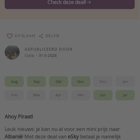
Check deze deal!
Single reizen
Zonvakanties
Rondreizen
OPSLAAN
DELEN
Meer onderwerpen
GEPUBLICEERD DOOR
Coco
·
31-5-2026
Reisblog
Reiskalender
25 beste pretparken
Aug
Sep
Okt
Nov
Dec
Jan
Beste keukens ter wereld
Feb
Maa
Apr
Mei
Jun
Jul
Center Parcs
Disneyland Parijs
Ahoy Piraat!
Strandvakantie in Italië
Strandvakantie in Nederland
Leuk nieuws: je kan nu al voor een mini prijs naar
Albanië
! Met deze deal van
eSky
betaal je namelijk
All inclusive vakantie in Griekenland