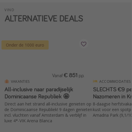
VIND
ALTERNATIEVE DEALS
Onder de 1000 euro
€ 851
Vanaf
p.p.
VAKANTIES
ACCOMMODATIES
All-inclusive naar paradijselijk
SLECHTS €9 per
Dominicaanse Republiek 🤩
Nazomeren in Kr
Direct aan het strand all-inclusive genieten op
8-daagse herfstvaka
de Dominicaanse Republiek! 9 dagen genieten
kust voor een spotpr
incl. vluchten vanaf Amsterdam & verblijf in
Amadria Park (9,1/1
luxe 4*-VIK Arena Blanca