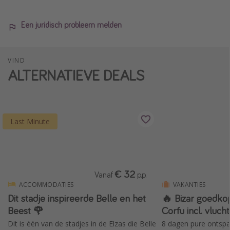
Een juridisch probleem melden
VIND
ALTERNATIEVE DEALS
Last Minute
€ 32
Vanaf
p.p.
ACCOMMODATIES
VAKANTIES
Dit stadje inspireerde Belle en het
🔥 Bizar goedko
Beest 🌹
Corfu incl. vluch
Dit is één van de stadjes in de Elzas die Belle
8 dagen pure ontspa