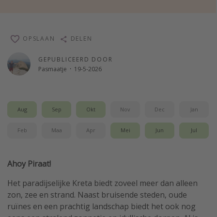
Single reizen
Zonvakanties
OPSLAAN
DELEN
Rondreizen
GEPUBLICEERD DOOR
Pasmaatje
·
19-5-2026
Meer onderwerpen
Reisblog
Reiskalender
Aug
Sep
Okt
Nov
Dec
Jan
25 beste pretparken
Feb
Maa
Apr
Mei
Jun
Jul
Beste keukens ter wereld
Center Parcs
Ahoy Piraat!
Disneyland Parijs
Het paradijselijke Kreta biedt zoveel meer dan alleen
Strandvakantie in Italië
zon, zee en strand. Naast bruisende steden, oude
Strandvakantie in Nederland
ruïnes en een prachtig landschap biedt het ook nog
All inclusive vakantie in Griekenland