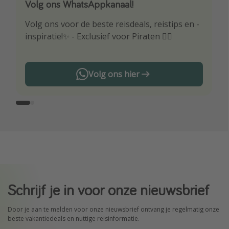
Volg ons WhatsAppkanaal!
Download onze app
Volg ons voor de beste reisdeals, reistips en -
Wees als eerste op de hoogte van de beste
inspiratie!✨ - Exclusief voor Piraten 🏴‍☠️
reisaanbiedingen
Volg ons hier
Schrijf je in voor onze nieuwsbrief
Door je aan te melden voor onze nieuwsbrief ontvang je regelmatig onze
beste vakantiedeals en nuttige reisinformatie.