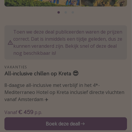
Thailand
Sardinie
Malta
Toen we deze deal publiceerden waren de prijzen
Madeira
correct. Dat is inmiddels een tijdje geleden, dus ze
Egypte
kunnen veranderd zijn. Bekijk snel of deze deal
nog beschikbaar is!
Bali
VAKANTIES
Type vakantie
All-inclusive chillen op Kreta 😎
Overzicht
8-daagse all-inclusive met verblijf in het 4*-
Mediterraneo Hotel op Kreta inclusief directe vluchten
Weekendje weg
vanaf Amsterdam ✈️
Autoverhuur
Vroegboeker
€ 459
Vanaf
p.p.
Groepsreizen
Boek deze deal!
Vakantieparken