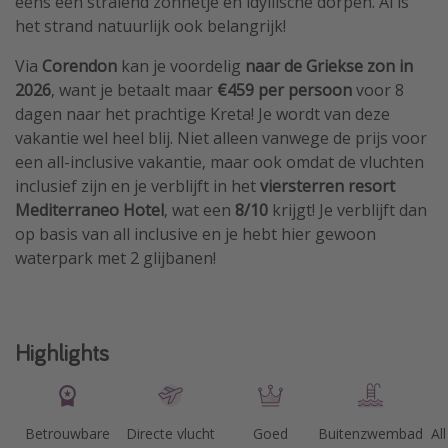
eens een stralend zonnetje en idyllische dorpen. Al is
het strand natuurlijk ook belangrijk!
Via
Corendon
kan je voordelig
naar de Griekse zon in
2026
, want je betaalt maar
€459 per persoon
voor 8
dagen naar het prachtige Kreta! Je wordt van deze
vakantie wel heel blij. Niet alleen vanwege de prijs voor
een all-inclusive vakantie, maar ook omdat de vluchten
inclusief zijn en je verblijft in het
viersterren resort
Mediterraneo Hotel
, wat een
8/10
krijgt! Je verblijft dan
op basis van all inclusive en je hebt hier gewoon
waterpark met 2 glijbanen!
Highlights
Betrouwbare
Directe vlucht
Goed
Buitenzwembad
All