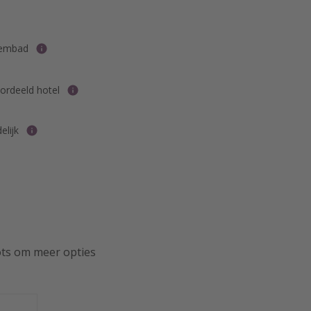
wembad
rdeeld hotel
elijk
ots om meer opties