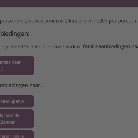
4 personen (2 volwassenen & 2 kinderen) = €203 per persoon
biedingen:
die je zoekt? Check hier onze andere
familieaanbiedingen na
anties naar
ië
nbiedingen naar...
 naar Spanje
ls naar de
Eilanden
 naar Turkije