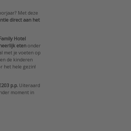
oorjaar? Met deze
antie direct aan het
Family Hotel
heerlijk eten
onder
al met je voeten op
en de kinderen
r het hele gezin!
€203 p.p.
Uiteraard
 ander moment in