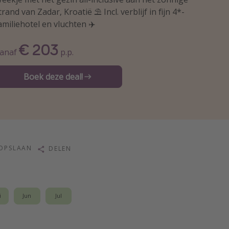
trand van Zadar, Kroatië ⛱️ Incl. verblijf in fijn 4*-
amiliehotel en vluchten ✈️
€ 203
anaf
p.p.
Boek deze deal!
OPSLAAN
DELEN
i
Jun
Jul