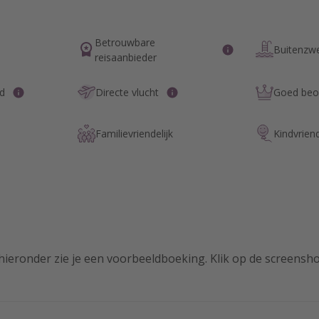
Betrouwbare
Buitenz
reisaanbieder
nd
Directe vlucht
Goed beoo
Familievriendelijk
Kindvriend
hieronder zie je een voorbeeldboeking. Klik op de screensh