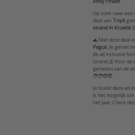
Ahoy Piraat!
Op zoek naar een 
deal van
TripX
geni
strand in Kroatië

🌊 Met deze deal ve
Pagus
. Je geniet h
de all inclusive f
strand ⛱️ Voor de 
genieten van de an
🧑‍🧑‍🧒‍🧒
Je boekt deze all i
is het mogelijk om
het jaar. Check dez