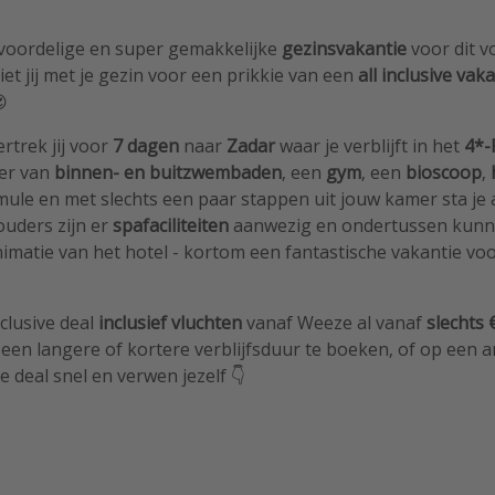
voordelige en super gemakkelijke
gezinsvakantie
voor dit v
et jij met je gezin voor een prikkie van een
all inclusive vak

rtrek jij voor
7 dagen
naar
Zadar
waar je verblijft in het
4*-
ier van
binnen- en buitzwembaden
, een
gym
, een
bioscoop
,
ormule en met slechts een paar stappen uit jouw kamer sta je 
ouders zijn er
spafaciliteiten
aanwezig en ondertussen kunn
imatie van het hotel - kortom een fantastische vakantie voo
nclusive deal
inclusief vluchten
vanaf Weeze al vanaf
slechts 
 een langere of kortere verblijfsduur te boeken, of op een
e deal snel en verwen jezelf 👇