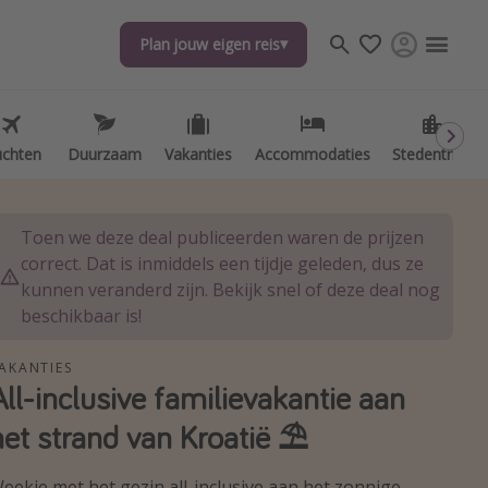
Plan jouw eigen reis
Plan jouw eigen reis
uchten
uchten
Duurzaam
Duurzaam
Vakanties
Vakanties
Accommodaties
Accommodaties
Stedentrips
Stedentrips
Toen we deze deal publiceerden waren de prijzen
correct. Dat is inmiddels een tijdje geleden, dus ze
kunnen veranderd zijn. Bekijk snel of deze deal nog
beschikbaar is!
AKANTIES
All-inclusive familievakantie aan
het strand van Kroatië ⛱️
eekje met het gezin all-inclusive aan het zonnige