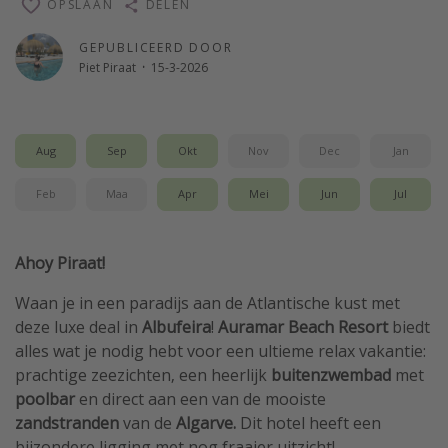
OPSLAAN
DELEN
Single reizen
GEPUBLICEERD DOOR
Zonvakanties
Piet Piraat
·
15-3-2026
Rondreizen
Meer onderwerpen
Aug
Sep
Okt
Nov
Dec
Jan
Reisblog
Feb
Maa
Apr
Mei
Jun
Jul
Reiskalender
25 beste pretparken
Ahoy Piraat!
Beste keukens ter wereld
Waan je in een paradijs aan de Atlantische kust met
Center Parcs
deze luxe deal in
Albufeira
!
Auramar Beach Resort
biedt
Disneyland Parijs
alles wat je nodig hebt voor een ultieme relax vakantie:
prachtige zeezichten, een heerlijk
buitenzwembad
met
Strandvakantie in Italië
poolbar
en direct aan een van de mooiste
Strandvakantie in Nederland
zandstranden
van de
Algarve.
Dit hotel heeft een
All inclusive vakantie in Griekenland
bijzondere ligging met nog fraaier uitzicht!