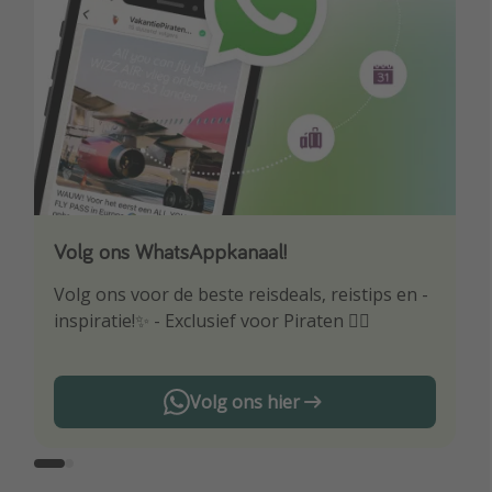
Volg ons WhatsAppkanaal!
Download onze app
Volg ons voor de beste reisdeals, reistips en -
Wees als eerste op de hoogte van de beste
inspiratie!✨ - Exclusief voor Piraten 🏴‍☠️
reisaanbiedingen
Volg ons hier