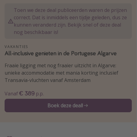
Thailand
Toen we deze deal publiceerden waren de prijzen
Sardinie
correct. Dat is inmiddels een tijdje geleden, dus ze
kunnen veranderd zijn. Bekijk snel of deze deal
Malta
nog beschikbaar is!
Madeira
Egypte
VAKANTIES
All-inclusive genieten in de Portugese Algarve
Bali
Fraaie ligging met nog fraaier uitzicht in Algarve:
unieke accommodatie met mania korting inclusief
Type vakantie
Transavia-vluchten vanaf Amsterdam
Overzicht
€ 389
Vanaf
p.p.
Weekendje weg
Boek deze deal!
Autoverhuur
Vroegboeker
Groepsreizen
Vakantieparken