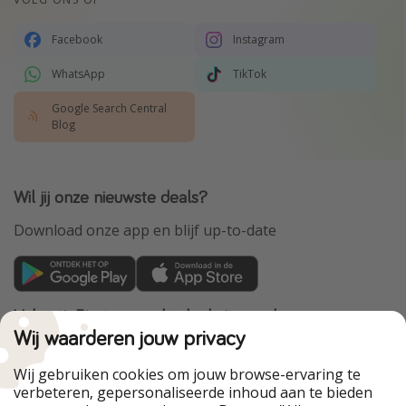
Facebook
Instagram
WhatsApp
TikTok
Google Search Central
Blog
Wil jij onze nieuwste deals?
Download onze app en blijf up-to-date
VakantiePiraten maakt deel uit van de
HolidayPirates Group
Wij waarderen jouw privacy
Onze markten
Wij gebruiken cookies om jouw browse-ervaring te
verbeteren, gepersonaliseerde inhoud aan te bieden
PiratinViaggio
HolidayPirates