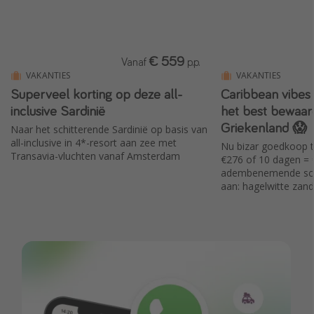
€ 559
Vanaf
p.p.
VAKANTIES
VAKANTIES
Superveel korting op deze all-
Caribbean vibes 
inclusive Sardinië
het best bewaar
Griekenland 😱
Naar het schitterende Sardinië op basis van
all-inclusive in 4*-resort aan zee met
Nu bizar goedkoop t
Transavia-vluchten vanaf Amsterdam
€276 of 10 dagen = €372 ✈️ Je verbli
adembenemende schie
aan: hagelwitte zan
dennenbossen en een
lijkt op de Bahama's