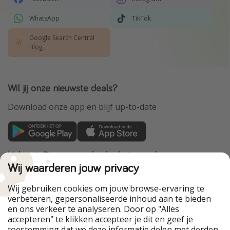
WhatsApp
TikTok
Google Search Central
Blog
Wil jij onze nieuwste deals?
Download onze app en blijf up-to-date
VakantiePiraten maakt deel uit van de
HolidayPirates Group
Wij waarderen jouw privacy
Onze markten
Wij gebruiken cookies om jouw browse-ervaring te
verbeteren, gepersonaliseerde inhoud aan te bieden
PiratinViaggio
HolidayPirates
en ons verkeer te analyseren. Door op "Alles
WakacyjniPiraci
VoyagesPirates
accepteren" te klikken accepteer je dit en geef je
Ferienpiraten
Urlaubspiraten
toestemming dat we deze informatie delen met derden