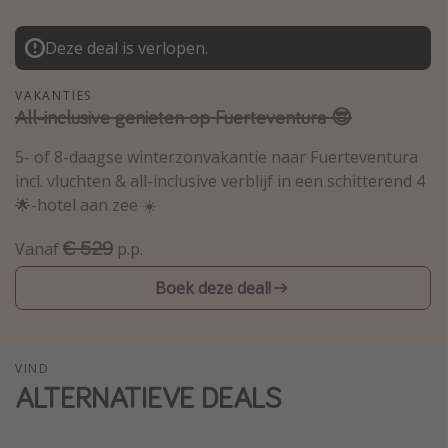
Thailand
Deze deal is verlopen.
Sardinie
Malta
VAKANTIES
All-inclusive genieten op Fuerteventura 😎
Madeira
Egypte
5- of 8-daagse winterzonvakantie naar Fuerteventura
incl. vluchten & all-inclusive verblijf in een schitterend 4
Bali
🌟-hotel aan zee ☀️
Type vakantie
€ 529
Vanaf
p.p.
Overzicht
Boek deze deal!
Weekendje weg
Autoverhuur
VIND
Vroegboeker
ALTERNATIEVE DEALS
Groepsreizen
Vakantieparken