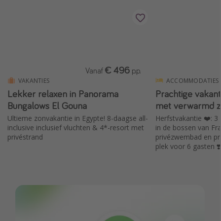
Single reizen
Zonvakanties
Rondreizen
€ 496
Vanaf
p.p.
Meer onderwerpen
VAKANTIES
ACCOMMODATIES
Reisblog
Lekker relaxen in Panorama
Prachtige vakant
Bungalows El Gouna
met verwarmd 
Reiskalender
Ultieme zonvakantie in Egypte! 8-daagse all-
Herfstvakantie ❤️: 3 
25 beste pretparken
inclusive inclusief vluchten & 4*-resort met
in de bossen van Fr
privéstrand
privézwembad en pri
Beste keukens ter wereld
plek voor 6 gasten ❣️
Center Parcs
Disneyland Parijs
Strandvakantie in Italië
Strandvakantie in Nederland
All inclusive vakantie in Griekenland