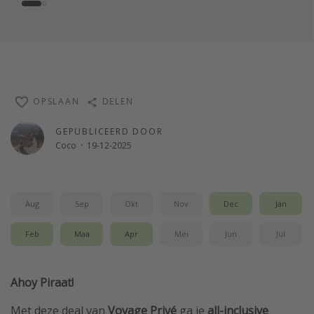
OPSLAAN
DELEN
GEPUBLICEERD DOOR
Coco
·
19-12-2025
Aug
Sep
Okt
Nov
Dec
Jan
Feb
Maa
Apr
Mei
Jun
Jul
Ahoy Piraat!
Met deze deal van
Voyage Privé
ga je
all-inclusive