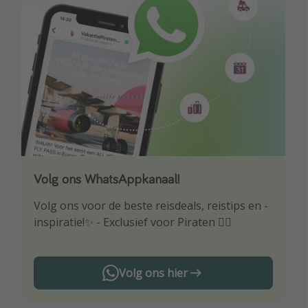
Volg ons WhatsAppkanaal!
Download onze app
Volg ons voor de beste reisdeals, reistips en -
Wees als eerste op de hoogte van de beste
inspiratie!✨ - Exclusief voor Piraten 🏴‍☠️
reisaanbiedingen
Volg ons hier