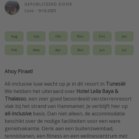
GEPUBLICEERD DOOR
Single reizen
Coco
·
9-10-2025
Zonvakanties
Rondreizen
Aug
Sep
Okt
Nov
Dec
Jan
Meer onderwerpen
Feb
Maa
Apr
Mei
Jun
Jul
Reisblog
Reiskalender
Ahoy Piraat!
25 beste pretparken
All-inclusive luxe wacht op je in dit resort in
Tunesië
!
Beste keukens ter wereld
We hebben het uiteraard over
Hotel Lella Baya &
Center Parcs
Thalasso
, een zeer goed beoordeeld viersterrenresort
vlak bij het strand van Hammamet. Je verblijft hier op
Disneyland Parijs
all-inclusive
basis. Dan niet alleen, de accommodatie
Strandvakantie in Italië
beschikt over de nodige faciliteiten voor een ware
Strandvakantie in Nederland
genietvakantie. Denk aan een buitenzwembad,
tennisbanen, een fitness en een wellnescentrum met
All inclusive vakantie in Griekenland