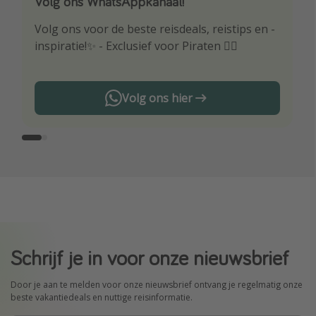
Volg ons WhatsAppkanaal!
Download onze app
Volg ons voor de beste reisdeals, reistips en -
Wees als eerste op de hoogte van de beste
inspiratie!✨ - Exclusief voor Piraten 🏴‍☠️
reisaanbiedingen
Volg ons hier
Schrijf je in voor onze nieuwsbrief
Door je aan te melden voor onze nieuwsbrief ontvang je regelmatig onze
beste vakantiedeals en nuttige reisinformatie.