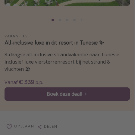
Thailand
Sardinie
Malta
Madeira
VAKANTIES
All-inclusive luxe in dit resort in Tunesië ✨
Egypte
8-daagse all-inclusive strandvakantie naar Tunesië
Bali
inclusief luxe viersterrenresort bij het strand &
vluchten 🏖️
Type vakantie
€ 339
Vanaf
p.p.
Overzicht
Boek deze deal!
Weekendje weg
Autoverhuur
Vroegboeker
Groepsreizen
OPSLAAN
DELEN
Vakantieparken