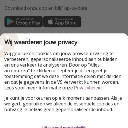
Download onze app en blijf up-to-date
VakantiePiraten maakt deel uit van de
HolidayPirates Group
Wij waarderen jouw privacy
Onze markten
Wij gebruiken cookies om jouw browse-ervaring te
verbeteren, gepersonaliseerde inhoud aan te bieden
PiratinViaggio
HolidayPirates
en ons verkeer te analyseren. Door op "Alles
WakacyjniPiraci
VoyagesPirates
accepteren" te klikken accepteer je dit en geef je
Ferienpiraten
Urlaubspiraten
toestemming dat we deze informatie delen met derden
Urlaubspiraten
ViajerosPiratas
en dat je gegevens in de VS verwerkt kunnen worden.
TravelPirates
Lees voor meer informatie onze
.
Privacybeleid
Onze groep
Je kunt je voorkeuren op elk moment aanpassen. Als je
HolidayPirates Group
weigert, gebruiken we alleen de essentiële cookies en
ontvang je helaas geen gepersonaliseerde inhoud.
Leer ons kennen
Juridisch
Vacatures
Algemene voorwaarden
Uitsluitend noodzakelijk