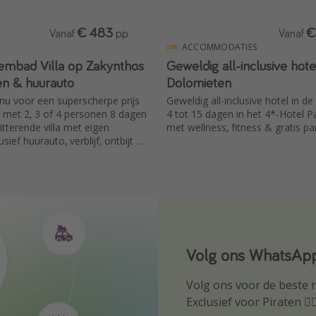
€ 483
€
Vanaf
p.p.
Vanaf
ACCOMMODATIES
embad Villa op Zakynthos
Geweldig all-inclusive hote
ten & huurauto
Dolomieten
s nu voor een superscherpe prijs
Geweldig all-inclusive hotel in d
 met 2, 3 of 4 personen 8 dagen
4 tot 15 dagen in het 4*-Hotel P
itterende villa met eigen
met wellness, fitness & gratis p
ief huurauto, verblijf, ontbijt &
af Amsterdam.
Volg ons WhatsApp
Download onze ap
Volg ons voor de beste re
Wees als eerste op de h
Exclusief voor Piraten 🏴‍☠