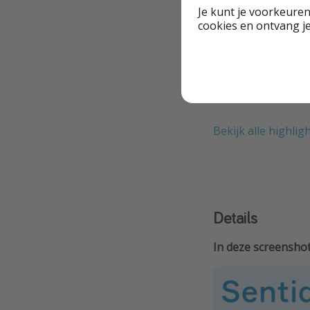
Je kunt je voorkeuren
reisaanbieder
cookies en ontvang j
Inclusief transfers
Dicht bij het stra
Bekijk alle highlig
Details
In deze screenshot