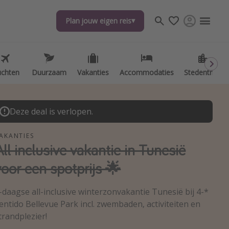
Plan jouw eigen reis
Plan jouw eigen reis
uchten
uchten
Duurzaam
Duurzaam
Vakanties
Vakanties
Accommodaties
Accommodaties
Stedentrips
Stedentrips
Deze deal is verlopen.
AKANTIES
All inclusive vakantie in Tunesië
voor een spotprijs 🌟
-daagse all-inclusive winterzonvakantie Tunesië bij 4-*
entido Bellevue Park incl. zwembaden, activiteiten en
trandplezier!