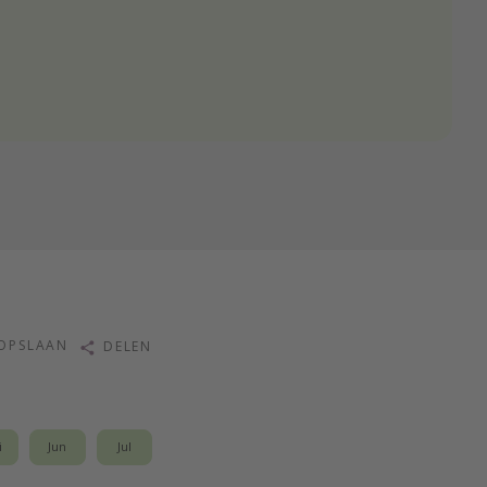
OPSLAAN
DELEN
i
Jun
Jul