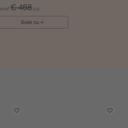
€ 468
anaf
p.p.
Boek nu