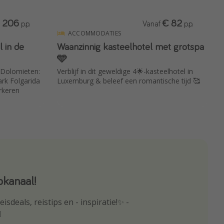
 206
€ 82
p.p.
Vanaf
p.p.
ACCOMMODATIES
l in de
Waanzinnig kasteelhotel met grotspa
🩵
e Dolomieten:
Verblijf in dit geweldige 4🌟-kasteelhotel in
ark Folgarida
Luxemburg & beleef een romantische tijd 🥰
arkeren
kanaal!
p
isdeals, reistips en - inspiratie!✨ -
oogte van de beste reisaanbiedingen
️