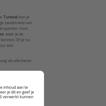
ge
Tunesië
ben je
ige zandstrand van
tersporten. Voor
se
, waar je de
kennen. Of je nu
voor een
ang de allerbeste
e inhoud aan te
er je dit en geef je
VS verwerkt kunnen