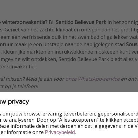
e
winterzonvakantie?
Bij
Sentido Bellevue Park
in het zonni
es! Geniet van het zachte klimaat en ontspan aan het pracht
 Neem een verfrissende duik in het zwembad of ga lekker wa
ntuur maak je een uitstapje naar de nabijgelegen stad
Sous
a, kleurrijke markten en indrukwekkende moskeeën kunt ver
 omgeving wilt ontdekken, Sentido Bellevue Park biedt alles 
terzonvakantie!
al missen? Meld je aan voor
onze WhatsApp-service
en ontv
t op je telefoon!
uw privacy
s om jouw browse-ervaring te verbeteren, gepersonaliseerd
 te analyseren. Door op "Alles accepteren" te klikken accepte
eze informatie delen met derden en dat je gegevens in de 
eer informatie onze
.
Privacybeleid