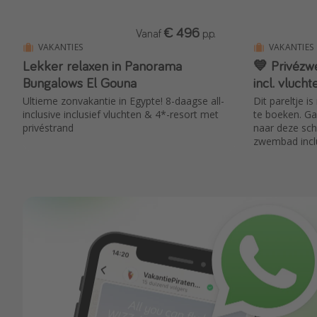
€ 496
Vanaf
p.p.
VAKANTIES
VAKANTIES
Lekker relaxen in Panorama
💙 Privézw
Bungalows El Gouna
incl. vluch
Ultieme zonvakantie in Egypte! 8-daagse all-
Dit pareltje i
inclusive inclusief vluchten & 4*-resort met
te boeken. Ga
privéstrand
naar deze sch
zwembad inclus
vluchten van