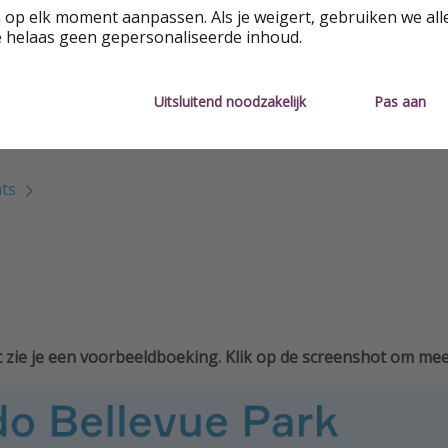
Vluchten inbegrepen
All -inclus
 op elk moment aanpassen. Als je weigert, gebruiken we all
e helaas geen gepersonaliseerde inhoud.
Binnenzwembad
Wellness
Uitsluitend noodzakelijk
Pas aan
nd
Buitenzwembad
Gym / fit
hts
 zie je een voorbeeldboeking. Klik op de screenshot om meer