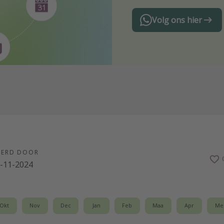
Volg ons hier
EERD DOOR
-11-2024
Okt
Nov
Dec
Jan
Feb
Maa
Apr
Me