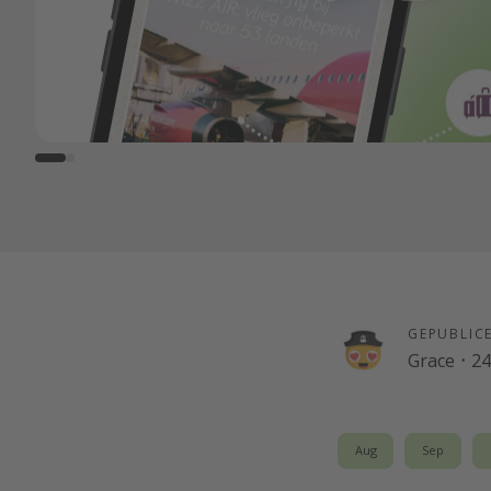
GEPUBLIC
Grace
·
24
Aug
Sep