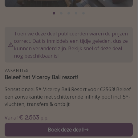
Thailand
Sardinie
Malta
Toen we deze deal publiceerden waren de prijzen
Madeira
correct. Dat is inmiddels een tijdje geleden, dus ze
Egypte
kunnen veranderd zijn. Bekijk snel of deze deal
nog beschikbaar is!
Bali
VAKANTIES
Type vakantie
Beleef het Viceroy Bali resort!
Overzicht
Sensationeel 5*-Viceroy Bali Resort voor €2563! Beleef
een zonvakantie met schitterende infinity pool incl. 5*-
Weekendje weg
vluchten, transfers & ontbijt
Autoverhuur
Vroegboeker
€ 2.563
Vanaf
p.p.
Groepsreizen
Boek deze deal!
Vakantieparken