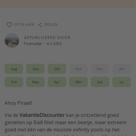
Single reizen
Zonvakanties
OPSLAAN
DELEN
Rondreizen
GEPUBLICEERD DOOR
Pasmaatje
·
4-2-2023
Meer onderwerpen
Reisblog
Reiskalender
Aug
Sep
Okt
Nov
Dec
Jan
25 beste pretparken
Feb
Maa
Apr
Mei
Jun
Jul
Beste keukens ter wereld
Center Parcs
Ahoy Piraat!
Disneyland Parijs
Via de
VakantieDiscounter
kan je ontzettend goed
Strandvakantie in Italië
genieten op Bali! Niet maar een beetje, maar extreem
Strandvakantie in Nederland
goed met één van de mooiste inifinity pools op het
All inclusive vakantie in Griekenland