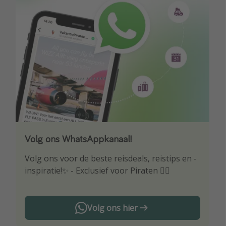
Volg ons WhatsAppkanaal!
Download onze app
Volg ons voor de beste reisdeals, reistips en -
Wees als eerste op de hoogte van de beste
inspiratie!✨ - Exclusief voor Piraten 🏴‍☠️
reisaanbiedingen
Volg ons hier