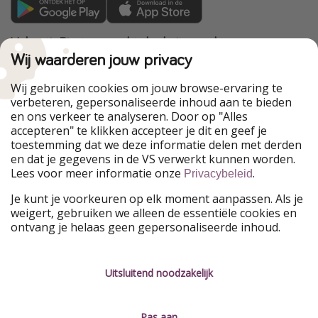
VakantiePiraten maakt deel uit van de
HolidayPirates Group
Wij waarderen jouw privacy
Onze markten
Wij gebruiken cookies om jouw browse-ervaring te
verbeteren, gepersonaliseerde inhoud aan te bieden
PiratinViaggio
HolidayPirates
en ons verkeer te analyseren. Door op "Alles
WakacyjniPiraci
VoyagesPirates
accepteren" te klikken accepteer je dit en geef je
Ferienpiraten
Urlaubspiraten
toestemming dat we deze informatie delen met derden
Urlaubspiraten
ViajerosPiratas
en dat je gegevens in de VS verwerkt kunnen worden.
TravelPirates
Lees voor meer informatie onze
.
Privacybeleid
Onze groep
Je kunt je voorkeuren op elk moment aanpassen. Als je
HolidayPirates Group
weigert, gebruiken we alleen de essentiële cookies en
ontvang je helaas geen gepersonaliseerde inhoud.
Leer ons kennen
Juridisch
Vacatures
Algemene voorwaarden
Uitsluitend noodzakelijk
Press
Privacyverklaring
Pas aan