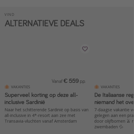
VIND
ALTERNATIEVE DEALS
€ 559
Vanaf
p.p.
VAKANTIES
VAKANTIES
Superveel korting op deze all-
De Italiaanse re
inclusive Sardinië
niemand het ove
Naar het schitterende Sardinië op basis van
7-daagse vakantie v
all-inclusive in 4*-resort aan zee met
gelegen aan een pra
Transavia-vluchten vanaf Amsterdam
door olijfbomen 🫒
zwembaden 💦