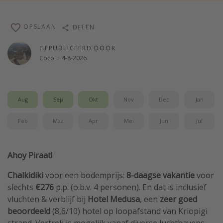
Single reizen
OPSLAAN
DELEN
Zonvakanties
Rondreizen
GEPUBLICEERD DOOR
Coco
·
4-8-2026
Meer onderwerpen
Reisblog
Aug
Sep
Okt
Nov
Dec
Jan
Reiskalender
Feb
Maa
Apr
Mei
Jun
Jul
25 beste pretparken
Beste keukens ter wereld
Ahoy Piraat!
Center Parcs
Disneyland Parijs
Chalkidiki
voor een bodemprijs:
8-daagse vakantie
voor
slechts
€276
p.p. (o.b.v. 4 personen). En dat is inclusief
Strandvakantie in Italië
vluchten & verblijf bij
Hotel
Medusa
, een
zeer goed
Strandvakantie in Nederland
beoordeeld
(8,6/10)
hotel op loopafstand van Kriopigi
All inclusive vakantie in Griekenland