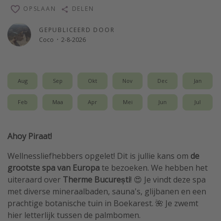
OPSLAAN
DELEN
Single reizen
Zonvakanties
GEPUBLICEERD DOOR
Coco
·
2-8-2026
Rondreizen
Meer onderwerpen
Aug
Sep
Okt
Nov
Dec
Jan
Reisblog
Feb
Maa
Apr
Mei
Jun
Jul
Reiskalender
25 beste pretparken
Ahoy Piraat!
Beste keukens ter wereld
Center Parcs
Wellnessliefhebbers opgelet! Dit is jullie kans om
de
grootste spa van Europa
te bezoeken. We hebben het
Disneyland Parijs
uiteraard over
Therme București
! 😍 Je vindt deze spa
Strandvakantie in Italië
met diverse mineraalbaden, sauna's, glijbanen en een
Strandvakantie in Nederland
prachtige botanische tuin in Boekarest. 🌺 Je zwemt
hier letterlijk tussen de palmbomen.
All inclusive vakantie in Griekenland