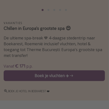
Thailand
Sardinie
Malta
VAKANTIES
Chillen in Europa's grootste spa 😍
Madeira
Egypte
De ultieme spa-break 💙 4-daagse stedentrip naar
Boekarest, Roemenië inclusief vluchten, hotel &
Bali
toegang tot Therme București: Europa's grootste spa
met transfer!
Type vakantie
€ 171
Vanaf
p.p.
Overzicht
Boek je vluchten ✈️
Weekendje weg
Autoverhuur
BOEK JE HOTEL IN BOEKAREST ❤️
Vroegboeker
Groepsreizen
Vakantieparken