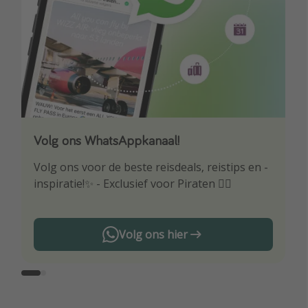
Volg ons WhatsAppkanaal!
Download onze app
Volg ons voor de beste reisdeals, reistips en -
Wees als eerste op de hoogte van de beste
inspiratie!✨ - Exclusief voor Piraten 🏴‍☠️
reisaanbiedingen
Volg ons hier