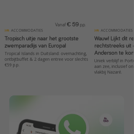
€ 59
Vanaf
p.p.
ACCOMMODATIES
ACCOMMODATIES
Tropisch uitje naar het grootste
Wauw! Lijkt dit re
zwemparadijs van Europa!
rechtstreeks uit
Anderson te ko
Tropical Islands in Duitsland: overnachting,
ontbijtbuffet & 2 dagen entree voor slechts
Uniek verblijf in Por
€59 p.p.
aan zee, inclusief on
vlakbij Nazaré.