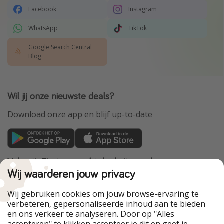
Facebook
Instagram
WhatsApp
TikTok
Google Search Central
Blog
Wil jij onze nieuwste deals?
Download onze app en blijf up-to-date
VakantiePiraten maakt deel uit van de
HolidayPirates Group
Wij waarderen jouw privacy
Onze markten
Wij gebruiken cookies om jouw browse-ervaring te
verbeteren, gepersonaliseerde inhoud aan te bieden
PiratinViaggio
HolidayPirates
en ons verkeer te analyseren. Door op "Alles
WakacyjniPiraci
VoyagesPirates
accepteren" te klikken accepteer je dit en geef je