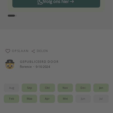
Volg ons hier
OPSLAAN
DELEN
GEPUBLICEERD DOOR
florence
·
9-10-2024
Aug
Sep
Okt
Nov
Dec
Jan
Feb
Maa
Apr
Mei
Jun
Jul