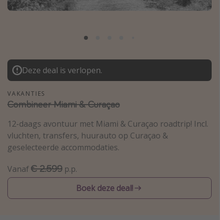
Thailand
Sardinie
Malta
Madeira
Deze deal is verlopen.
Egypte
Bali
VAKANTIES
Combineer Miami & Curaçao
Type vakantie
12-daags avontuur met Miami & Curaçao roadtrip! Incl.
vluchten, transfers, huurauto op Curaçao &
Overzicht
geselecteerde accommodaties.
Weekendje weg
€ 2.599
Vanaf
p.p.
Autoverhuur
Vroegboeker
Boek deze deal!
Groepsreizen
Vakantieparken