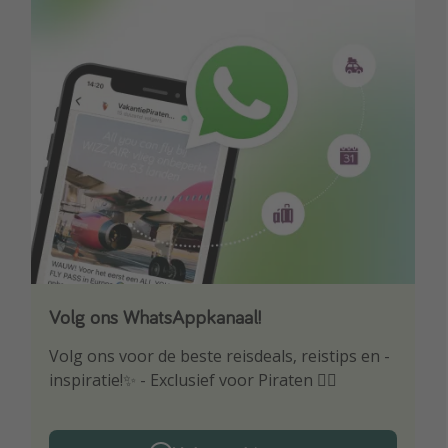
Volg ons WhatsAppkanaal!
Download onze app
Volg ons voor de beste reisdeals, reistips en -
Wees als eerste op de hoogte van de beste
inspiratie!✨ - Exclusief voor Piraten 🏴‍☠️
reisaanbiedingen