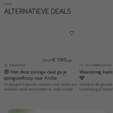
VIND
Single reizen
ALTERNATIEVE DEALS
Zonvakanties
Rondreizen
Meer onderwerpen
Reisblog
Reiskalender
€ 1.193
Vanaf
p.p.
25 beste pretparken
VAKANTIES
ACCOMMODATIES
😎 Met deze zonnige deal ga je
Waanzinnig kast
Beste keukens ter wereld
spotgoedkoop naar Aruba
🩵
Center Parcs
15-daagse tropische vakantie naar Aruba incl.
Verblijf in dit geweld
Disneyland Parijs
vluchten vanaf Amsterdam & uniek verblijf
Luxemburg & beleef 
Strandvakantie in Italië
Strandvakantie in Nederland
All inclusive vakantie in Griekenland