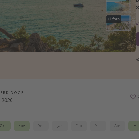
❌
+
1
foto
V
EERD DOOR
-2026
Okt
Nov
Dec
Jan
Feb
Maa
Apr
Me