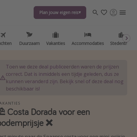
Plan jouw eigen reis
Plan jouw eigen reis
uchten
uchten
Duurzaam
Duurzaam
Vakanties
Vakanties
Accommodaties
Accommodaties
Stedentrips
Stedentrips
Toen we deze deal publiceerden waren de prijzen
correct. Dat is inmiddels een tijdje geleden, dus ze
kunnen veranderd zijn. Bekijk snel of deze deal nog
beschikbaar is!
AKANTIES
⛱️ Costa Dorada voor een
bodemprijsje ❌
ast minute naar de Spaanse costa voor een mini-prijsje