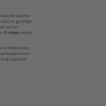
ot aan de Spaanse
lubs en gezellige
 of om het
van
D-reizen
slechts
tje of halfpension
t aantal personen
 in de zoekbalk.