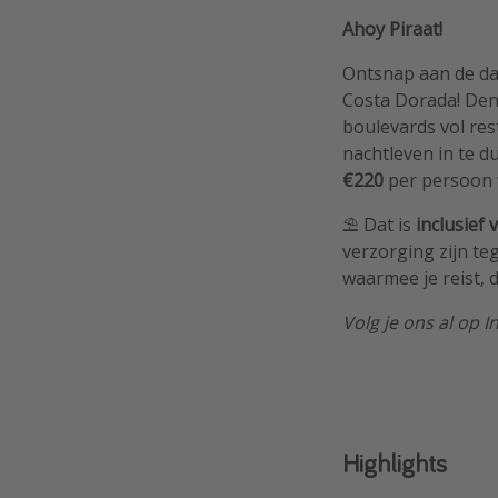
Ahoy Piraat!
Ontsnap aan de da
Costa Dorada! Den
boulevards vol res
nachtleven in te d
€220
per persoon
⛱️ Dat is
inclusief 
verzorging zijn te
waarmee je reist, 
Volg je ons al op 
Highlights