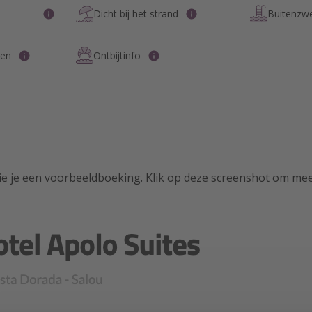
Dicht bij het strand
Buitenz
pen
Ontbijtinfo
zie je een voorbeeldboeking. Klik op deze screenshot om mee