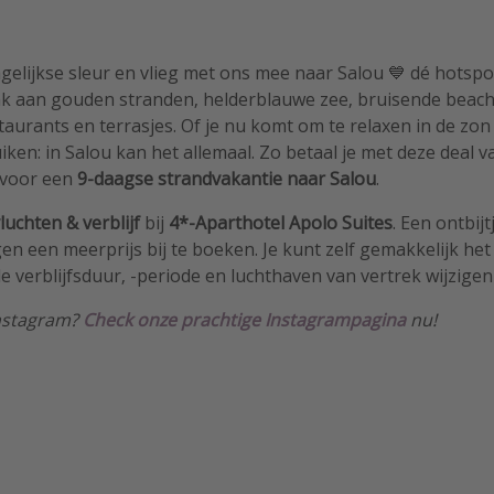
gelijkse sleur en vlieg met ons mee naar Salou 💙 dé hotsp
k aan gouden stranden, helderblauwe zee, bruisende beachc
taurants en terrasjes. Of je nu komt om te relaxen in de zon
uiken: in Salou kan het allemaal. Zo betaal je met deze deal 
 voor een
9-daagse strandvakantie naar Salou
.
vluchten & verblijf
bij
4*-Aparthotel Apolo Suites
. Een ontbij
gen een meerprijs bij te boeken. Je kunt zelf gemakkelijk he
de verblijfsduur, -periode en luchthaven van vertrek wijzigen
Instagram?
Check onze prachtige Instagrampagina
nu!