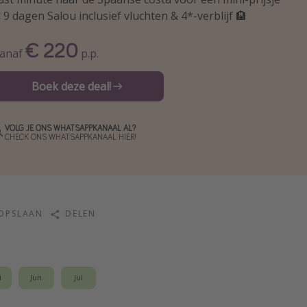
 9 dagen Salou inclusief vluchten & 4*-verblijf 🏨
€ 220
anaf
p.p.
Boek deze deal!
VOLG JE ONS WHATSAPPKANAAL AL?
CHECK ONS WHATSAPPKANAAL HIER!
OPSLAAN
DELEN
i
Jun
Jul