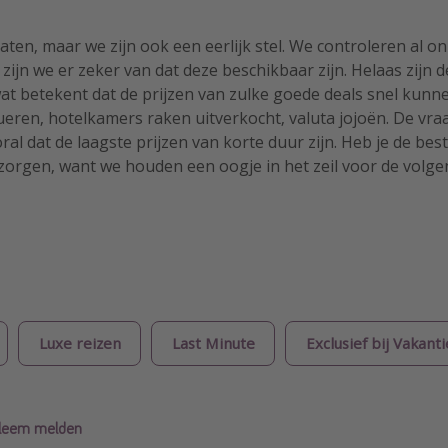
raten, maar we zijn ook een eerlijk stel. We controleren al 
 zijn we er zeker van dat deze beschikbaar zijn. Helaas zijn 
at betekent dat de prijzen van zulke goede deals snel kunn
tueren, hotelkamers raken uitverkocht, valuta jojoën. De vra
al dat de laagste prijzen van korte duur zijn. Heb je de best
orgen, want we houden een oogje in het zeil voor de volgende
Luxe reizen
Last Minute
Exclusief bij Vakant
obleem melden