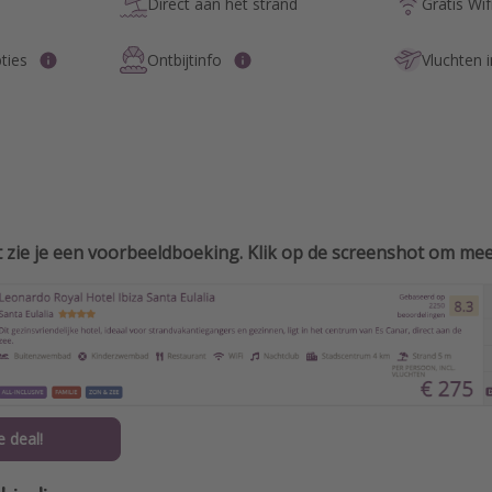
Direct aan het strand
Gratis Wif
ties
Ontbijtinfo
Vluchten 
 zie je een voorbeeldboeking. Klik op de screenshot om meer
 deal!