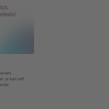
 al een
r. Je kan zelf
antie.