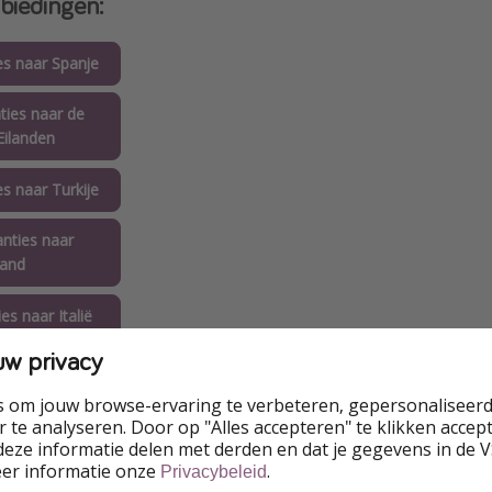
biedingen:
es naar Spanje
ties naar de
Eilanden
es naar Turkije
anties naar
land
es naar Italië
uw privacy
anties naar
al
s om jouw browse-ervaring te verbeteren, gepersonaliseerd
 te analyseren. Door op "Alles accepteren" te klikken accepte
es naar Kroatië
eze informatie delen met derden en dat je gegevens in de 
eer informatie onze
.
Privacybeleid