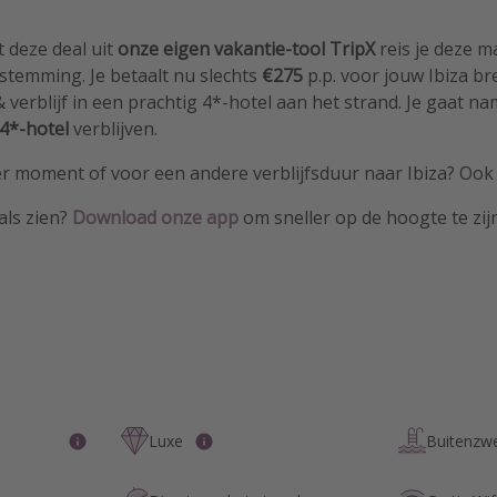
t deze deal uit
onze eigen vakantie-tool TripX
reis je deze m
estemming. Je betaalt nu slechts
€275
p.p. voor jouw Ibiza bre
& verblijf in een prachtig 4*-hotel aan het strand. Je gaat nam
 4*-hotel
verblijven.
r moment of voor een andere verblijfsduur naar Ibiza? Ook d
als zien?
Download
onze app
om sneller op de hoogte te zij
Luxe
Buitenz