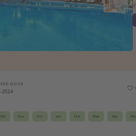
V
EERD DOOR
5-2024
Okt
Nov
Dec
Jan
Feb
Maa
Apr
Me