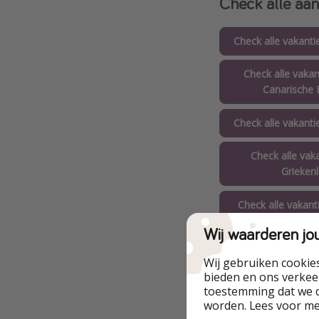
Check alle aan
Check alle vakanti
Check alle vakan
Canarische 
Check alle vakanti
Check alle vak
Grieken
Check alle vakanti
Wij waarderen jo
Check alle vak
Portug
Wij gebruiken cookie
bieden en ons verkeer
Check alle vakanti
toestemming dat we d
worden. Lees voor m