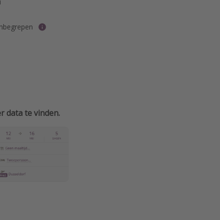
i
inbegrepen
 data te vinden.