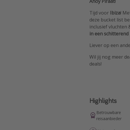
Ahoy Piraat!
Tijd voor
Ibiza
! Me
deze bucket list b
inclusief vluchten 
in een schitterend
Liever op een ande
Wil jij nog meer de
deals!
Highlights
Betrouwbare
reisaanbieder