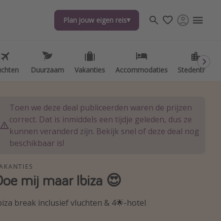
Plan jouw eigen reis
Plan jouw eigen reis
uchten
uchten
Duurzaam
Duurzaam
Vakanties
Vakanties
Accommodaties
Accommodaties
Stedentrips
Stedentrips
Toen we deze deal publiceerden waren de prijzen
correct. Dat is inmiddels een tijdje geleden, dus ze
kunnen veranderd zijn. Bekijk snel of deze deal nog
beschikbaar is!
AKANTIES
Doe mij maar Ibiza 😍
biza break inclusief vluchten & 4🌟-hotel