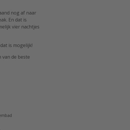
aand nog af naar
ak. En dat is
elijk vier nachtjes
at is mogelijk!
n van de beste
wembad