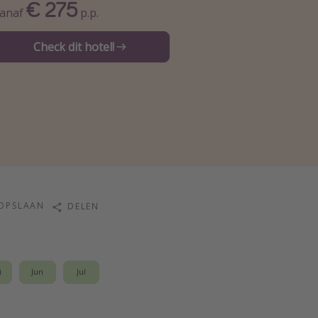
€ 275
anaf
p.p.
Check dit hotel!
OPSLAAN
DELEN
i
Jun
Jul