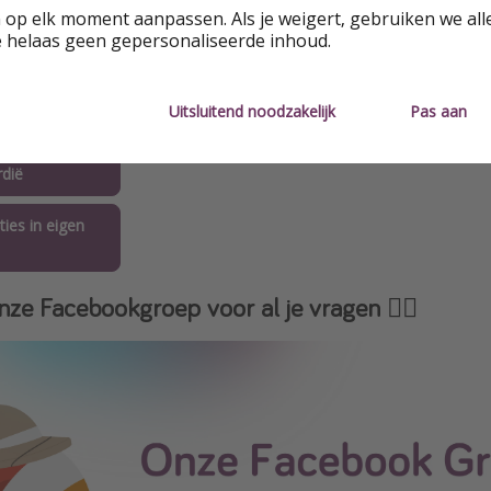
anties naar
 op elk moment aanpassen. Als je weigert, gebruiken we all
ao
e helaas geen gepersonaliseerde inhoud.
anties naar
jk
Uitsluitend noodzakelijk
Pas aan
anties naar
dië
ties in eigen
nze Facebookgroep voor al je vragen 👇🏻