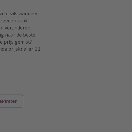
onze deals wanneer
de zeeën vaak
en veranderen.
ag naar de beste
e prijs gemist?
 prijsknaller 🏴‍☠️
iePiraten