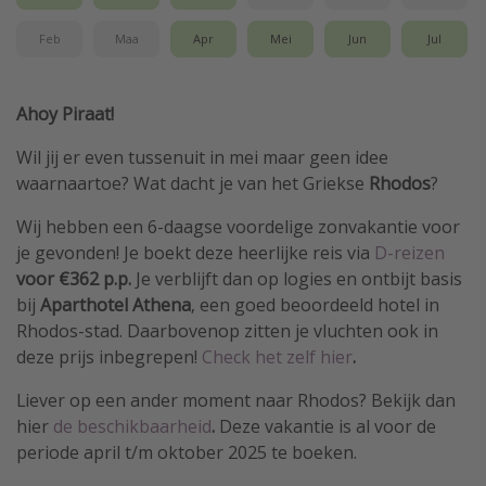
Feb
Maa
Apr
Mei
Jun
Jul
Ahoy Piraat!
Wil jij er even tussenuit in mei maar geen idee
waarnaartoe? Wat dacht je van het Griekse
Rhodos
?
Wij hebben een 6-daagse voordelige zonvakantie voor
je gevonden! Je boekt deze heerlijke reis via
D-reizen
voor €362
p.p.
Je verblijft dan op logies en ontbijt basis
bij
Aparthotel Athena
, een goed beoordeeld hotel in
Rhodos-stad. Daarbovenop zitten je vluchten ook in
deze prijs inbegrepen!
Check het zelf hier
.
Liever op een ander moment naar Rhodos? Bekijk dan
hier
de beschikbaarheid
.
Deze vakantie is al voor de
periode april t/m oktober 2025 te boeken.