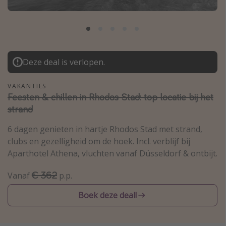
Thailand
Sardinie
Malta
Madeira
Deze deal is verlopen.
Egypte
VAKANTIES
Bali
Feesten & chillen in Rhodos Stad: top locatie bij het
strand
Type vakantie
6 dagen genieten in hartje Rhodos Stad met strand,
clubs en gezelligheid om de hoek. Incl. verblijf bij
Overzicht
Aparthotel Athena, vluchten vanaf Düsseldorf & ontbijt.
Weekendje weg
€ 362
Autoverhuur
Vanaf
p.p.
Vroegboeker
Boek deze deal!
Groepsreizen
Vakantieparken