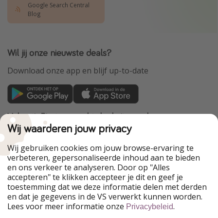
Google Search Central
Blog
Wil jij onze nieuwste deals?
Download onze app en blijf up-to-date
VakantiePiraten maakt deel uit van de
HolidayPirates Group
Wij waarderen jouw privacy
Onze markten
Wij gebruiken cookies om jouw browse-ervaring te
verbeteren, gepersonaliseerde inhoud aan te bieden
PiratinViaggio
HolidayPirates
en ons verkeer te analyseren. Door op "Alles
WakacyjniPiraci
VoyagesPirates
accepteren" te klikken accepteer je dit en geef je
Ferienpiraten
Urlaubspiraten
toestemming dat we deze informatie delen met derden
Urlaubspiraten
ViajerosPiratas
en dat je gegevens in de VS verwerkt kunnen worden.
TravelPirates
Lees voor meer informatie onze
.
Privacybeleid
Onze groep