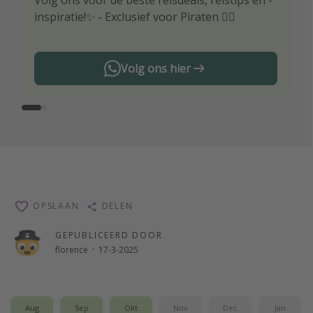
Volg ons voor de beste reisdeals, reistips en -
Wees als eerste op de hoogte van de beste
inspiratie!✨ - Exclusief voor Piraten 🏴‍☠️
reisaanbiedingen
Volg ons hier
OPSLAAN
DELEN
GEPUBLICEERD DOOR
florence
·
17-3-2025
Aug
Sep
Okt
Nov
Dec
Jan