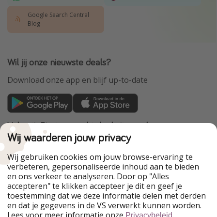
Google Search Central
Blog
Wil jij onze nieuwste deals?
Download onze app en blijf up-to-date
VakantiePiraten maakt deel uit van de
HolidayPirates Group
Wij waarderen jouw privacy
Onze markten
Wij gebruiken cookies om jouw browse-ervaring te
verbeteren, gepersonaliseerde inhoud aan te bieden
PiratinViaggio
HolidayPirates
en ons verkeer te analyseren. Door op "Alles
WakacyjniPiraci
VoyagesPirates
accepteren" te klikken accepteer je dit en geef je
Ferienpiraten
Urlaubspiraten
toestemming dat we deze informatie delen met derden
Urlaubspiraten
ViajerosPiratas
en dat je gegevens in de VS verwerkt kunnen worden.
TravelPirates
Lees voor meer informatie onze
.
Privacybeleid