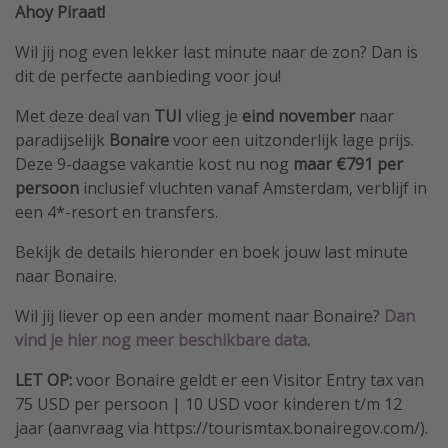
Ahoy Piraat!
Wil jij nog even lekker last minute naar de zon? Dan is
dit de perfecte aanbieding voor jou!
Met deze deal van
TUI
vlieg je
eind november
naar
paradijselijk
Bonaire
voor een uitzonderlijk lage prijs.
Deze 9-daagse vakantie kost nu nog
maar €791 per
persoon
inclusief vluchten vanaf Amsterdam, verblijf in
een 4*-resort en transfers.
Bekijk de details hieronder en boek jouw last minute
naar Bonaire.
Wil jij liever op een ander moment naar Bonaire?
Dan
vind je hier nog meer beschikbare data.
LET OP:
voor Bonaire geldt er een Visitor Entry tax van
75 USD per persoon | 10 USD voor kinderen t/m 12
jaar (aanvraag via https://tourismtax.bonairegov.com/).