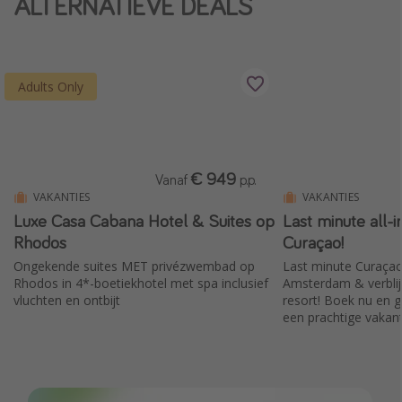
ALTERNATIEVE DEALS
Single reizen
Zonvakanties
Rondreizen
Adults Only
Meer onderwerpen
Reisblog
€ 949
Vanaf
p.p.
Reiskalender
VAKANTIES
VAKANTIES
Luxe Casa Cabana Hotel & Suites op
Last minute all-i
25 beste pretparken
Rhodos
Curaçao!
Beste keukens ter wereld
Ongekende suites MET privézwembad op
Last minute Curaçao 
Center Parcs
Rhodos in 4*-boetiekhotel met spa inclusief
Amsterdam & verblijf 
vluchten en ontbijt
resort! Boek nu en g
Disneyland Parijs
een prachtige vakant
Strandvakantie in Italië
Strandvakantie in Nederland
All inclusive vakantie in Griekenland