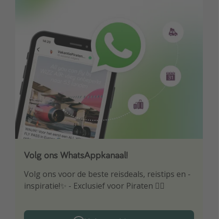
Volg ons WhatsAppkanaal!
Download onze app
Volg ons voor de beste reisdeals, reistips en -
Wees als eerste op de hoogte van de beste
inspiratie!✨ - Exclusief voor Piraten 🏴‍☠️
reisaanbiedingen