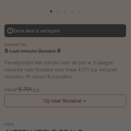
Thailand
Sardinie
Malta
Deze deal is verlopen.
Madeira
Egypte
VAKANTIES
❣️ Last minute Bonaire ❣️
Bali
Paradijselijke last minute naar de zon ☀️ 9-daagse
vakantie naar Bonaire voor maar €791 p.p. inclusief
Type vakantie
vluchten, 4*-resort & transfers
Overzicht
€ 791
Vanaf
p.p.
Weekendje weg
Op naar Bonaire!
Autoverhuur
Vroegboeker
Groepsreizen
VIND
Vakantieparken