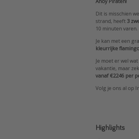
Ahoy Piraten!
Dit is misschien w
strand, heeft
3 zw
10 minuten varen.
Je kan met een gra
kleurrijke flamingo
Je moet er wel wat 
vakantie, maar ze
vanaf €2246 per 
Volg je ons al op 
Highlights