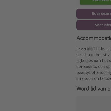
Boek deze v
Meer info
Accommodati
Je verblijft tijden
direct aan het str
ligbedjes aan het 
een casino, een s
beautybehandelinge
stranden en talloz
Word lid van o