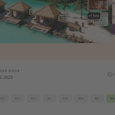
v
+
1
foto
V
EERD DOOR
2-2023
Okt
Nov
Dec
Jan
Feb
Maa
Apr
Me