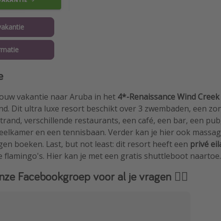
akantie
rmatie
e
s jouw vakantie naar Aruba in het
4*-Renaissance Wind Creek
and. Dit ultra luxe resort beschikt over 3 zwembaden, een zo
strand, verschillende restaurants, een café, een bar, een pub
peelkamer en een tennisbaan. Verder kan je hier ook massag
n boeken. Last, but not least: dit resort heeft een
privé ei
e flamingo's. Hier kan je met een gratis shuttleboot naartoe.
nze Facebookgroep voor al je vragen 👇🏻