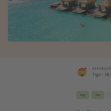
GEPUBLIC
Tigo
·
18-
Aug
Sep