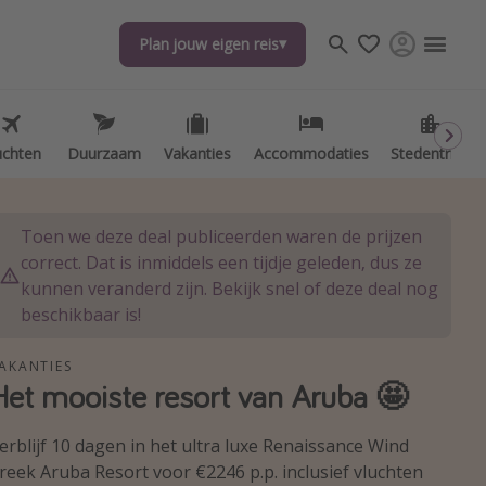
Plan jouw eigen reis
Plan jouw eigen reis
uchten
uchten
Duurzaam
Duurzaam
Vakanties
Vakanties
Accommodaties
Accommodaties
Stedentrips
Stedentrips
Toen we deze deal publiceerden waren de prijzen
correct. Dat is inmiddels een tijdje geleden, dus ze
kunnen veranderd zijn. Bekijk snel of deze deal nog
beschikbaar is!
AKANTIES
Het mooiste resort van Aruba 🤩
erblijf 10 dagen in het ultra luxe Renaissance Wind
reek Aruba Resort voor €2246 p.p. inclusief vluchten