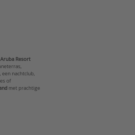
 Aruba Resort
nneterras,
, een nachtclub,
es of
land
met prachtige