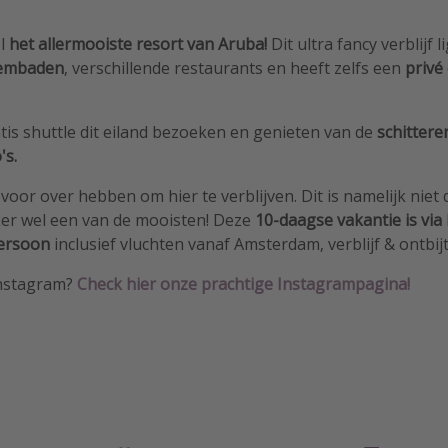
el
het allermooiste resort van Aruba!
Dit ultra fancy verblijf
l
embaden
, verschillende restaurants en heeft zelfs een
privé
tis shuttle dit eiland bezoeken en genieten van de
schittere
's.
voor over hebben om hier te verblijven. Dit is namelijk niet
ker wel een van de mooisten! Deze
10-daagse vakantie is via 
persoon
inclusief vluchten vanaf Amsterdam, verblijf & ontbijt
Instagram?
Check hier onze prachtige Instagrampagina!