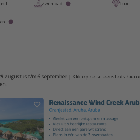
rand
Zwembad
Luxe
pen
29 augustus t/m 6 september
| Klik op de screenshots hier
en.