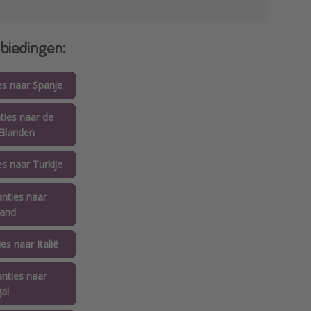
biedingen:
es naar Spanje
ties naar de
Eilanden
es naar Turkije
anties naar
land
es naar Italië
anties naar
al