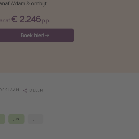
anaf A'dam & ontbijt
€ 2.246
anaf
p.p.
Boek hier!
OPSLAAN
DELEN
i
Jun
Jul