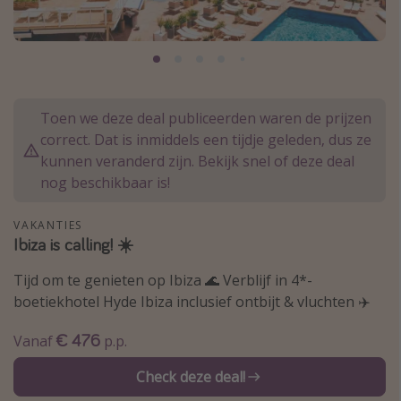
Thailand
Sardinie
Malta
Madeira
Toen we deze deal publiceerden waren de prijzen
Egypte
correct. Dat is inmiddels een tijdje geleden, dus ze
kunnen veranderd zijn. Bekijk snel of deze deal
Bali
nog beschikbaar is!
Type vakantie
VAKANTIES
Ibiza is calling! ☀️
Overzicht
Tijd om te genieten op Ibiza 🌊 Verblijf in 4*-
Weekendje weg
boetiekhotel Hyde Ibiza inclusief ontbijt & vluchten ✈️
Autoverhuur
Vroegboeker
€ 476
Vanaf
p.p.
Groepsreizen
Check deze deal!
Vakantieparken