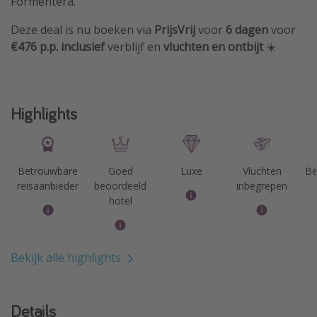
Formentera.
Deze deal is nu boeken via
PrijsVrij
voor
6 dagen
voor
€476 p.p. inclusief
verblijf en
vluchten en ontbijt
☀️
Highlights
Betrouwbare
Goed
Luxe
Vluchten
Be
reisaanbieder
beoordeeld
inbegrepen
hotel
Bekijk alle highlights
Details