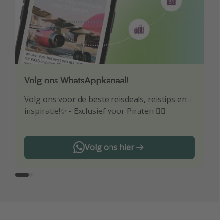
Volg ons WhatsAppkanaal!
Download onze app
Volg ons voor de beste reisdeals, reistips en -
Wees als eerste op de hoogte van de beste
inspiratie!✨ - Exclusief voor Piraten 🏴‍☠️
reisaanbiedingen
Volg ons hier