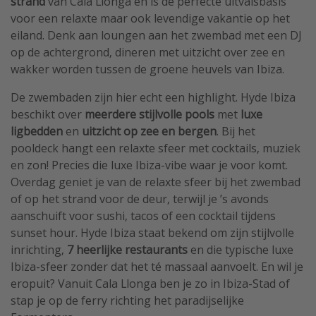
strand
van Cala Llonga en is dé perfecte uitvalsbasis
voor een relaxte maar ook levendige vakantie op het
eiland. Denk aan loungen aan het zwembad met een DJ
op de achtergrond, dineren met uitzicht over zee en
wakker worden tussen de groene heuvels van Ibiza.
De zwembaden zijn hier echt een highlight. Hyde Ibiza
beschikt over
meerdere stijlvolle pools
met
luxe
ligbedden
en
uitzicht op zee en bergen
. Bij het
pooldeck hangt een relaxte sfeer met cocktails, muziek
en zon! Precies die luxe Ibiza-vibe waar je voor komt.
Overdag geniet je van de relaxte sfeer bij het zwembad
of op het strand voor de deur, terwijl je ’s avonds
aanschuift voor sushi, tacos of een cocktail tijdens
sunset hour. Hyde Ibiza staat bekend om zijn stijlvolle
inrichting,
7 heerlijke restaurants
en die typische luxe
Ibiza-sfeer zonder dat het té massaal aanvoelt. En wil je
eropuit? Vanuit Cala Llonga ben je zo in Ibiza-Stad of
stap je op de ferry richting het paradijselijke