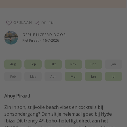
Single reizen
Zonvakanties
OPSLAAN
DELEN
Rondreizen
GEPUBLICEERD DOOR
Piet Piraat
·
16-7-2026
Meer onderwerpen
Reisblog
Reiskalender
Aug
Sep
Okt
Nov
Dec
Jan
25 beste pretparken
Feb
Maa
Apr
Mei
Jun
Jul
Beste keukens ter wereld
Center Parcs
Ahoy Piraat!
Disneyland Parijs
Zin in zon, stijlvolle beach vibes en cocktails bij
Strandvakantie in Italië
zonsondergang? Dan zit je helemaal goed bij
Hyde
Strandvakantie in Nederland
Ibiza
. Dit trendy
4*-boho-hotel
ligt
direct aan het
All inclusive vakantie in Griekenland