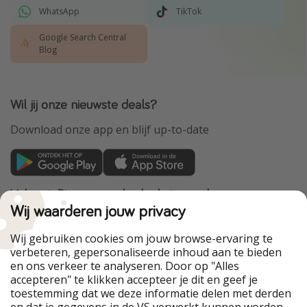
WhatsApp
TikTok
Google Search Central
Blog
Wil jij onze nieuwste deals?
Download onze app en blijf up-to-date
VakantiePiraten maakt deel uit van de
HolidayPirates Group
Wij waarderen jouw privacy
Onze markten
Wij gebruiken cookies om jouw browse-ervaring te
verbeteren, gepersonaliseerde inhoud aan te bieden
PiratinViaggio
HolidayPirates
en ons verkeer te analyseren. Door op "Alles
WakacyjniPiraci
VoyagesPirates
accepteren" te klikken accepteer je dit en geef je
Ferienpiraten
Urlaubspiraten
toestemming dat we deze informatie delen met derden
Urlaubspiraten
ViajerosPiratas
en dat je gegevens in de VS verwerkt kunnen worden.