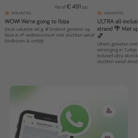
€ 491
Vanaf
p.p.
VAKANTIES
VAKANTIES
WOW! We're going to Ibiza
ULTRA all-inclus
strand 🌴 Met spa, sauna & hammam
Deze vakantie wil jij 🍹Stralend genieten op
💕
Ibiza in 4*-wellnessresort met vluchten vanaf
Eindhoven & ontbijt
Ultiem genieten met
verzorging in Turkije
inclusief ultra all-in
vluchten vanaf Ams