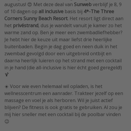
augustus! 😍 Met deze deal van
Sunweb
verblijf je 8, 9
of 10 dagen op
all inclusive
basis bij
4*-The Three
Corners Sunny Beach Resort
. Het resort ligt direct aan
het
privéstrand
, dus je wandelt vanuit je kamer zo het
warme zand op. Ben je meer een zwembadliefhebber?
Je hebt hier de keuze uit maar liefst drie heerlijke
buitenbaden. Begin je dag goed en neen duik in het
zwembad gevolgd door een uitgebreid ontbijt en
daarna heerlijk luieren op het strand met een cocktail
in je hand (die all-inclusive is hier écht goed geregeld!)
🍹
☀️ Voor wie even helemaal wil opladen, is het
wellnesscentrum een aanrader. Trakteer jezelf op een
massage en voel je als herboren. Wil je juist actief
blijven? De fitness is ook gratis te gebruiken. Al zou je
mij hier sneller met een cocktail bij de poolbar vinden
😉