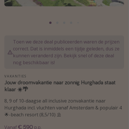
Thailand
Sardinie
Malta
Madeira
Toen we deze deal publiceerden waren de prijzen
Egypte
correct. Dat is inmiddels een tijdje geleden, dus ze
Bali
kunnen veranderd zijn. Bekijk snel of deze deal
nog beschikbaar is!
Type vakantie
VAKANTIES
Overzicht
Jouw droomvakantie naar zonnig Hurghada staat
klaar ☀️🌴
Weekendje weg
Autoverhuur
8, 9 of 10-daagse all inclusive zonvakantie naar
Hurghada incl. vluchten vanaf Amsterdam & populair 4
Vroegboeker
🌟-beach resort (8,5/10) ⛱️
Groepsreizen
€ 590
Vakantieparken
Vanaf
p.p.