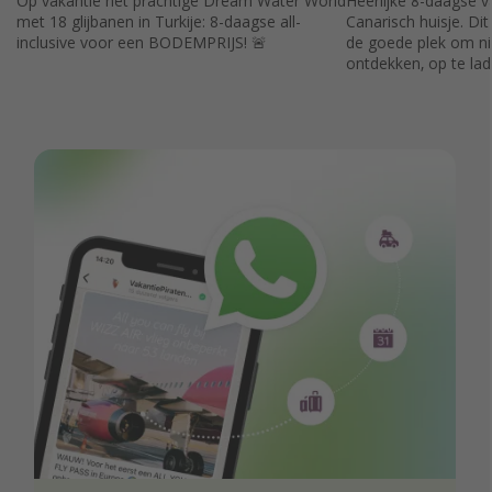
Op vakantie het prachtige Dream Water World
Heerlijke 8-daagse v
met 18 glijbanen in Turkije: 8-daagse all-
Canarisch huisje. Dit 
inclusive voor een BODEMPRIJS! 🚨
de goede plek om ni
ontdekken, op te la