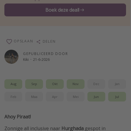
Single reizen
Boek deze deal!
Zonvakanties
Rondreizen
OPSLAAN
DELEN
Meer onderwerpen
GEPUBLICEERD DOOR
Reisblog
Kiki
·
21-6-2026
Reiskalender
25 beste pretparken
Beste keukens ter wereld
Aug
Sep
Okt
Nov
Dec
Jan
Center Parcs
Feb
Maa
Apr
Mei
Jun
Jul
Disneyland Parijs
Strandvakantie in Italië
Ahoy Piraat!
Strandvakantie in Nederland
Zonnige all inclusive naar
Hurghada
gespot in
All inclusive vakantie in Griekenland