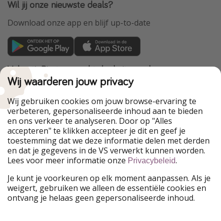
Wil jij onze nieuwste deals?
Download onze app en blijf up-to-date
VakantiePiraten maakt deel uit van de
HolidayPirates Group
Wij waarderen jouw privacy
Onze markten
Wij gebruiken cookies om jouw browse-ervaring te
verbeteren, gepersonaliseerde inhoud aan te bieden
PiratinViaggio
HolidayPirates
en ons verkeer te analyseren. Door op "Alles
WakacyjniPiraci
VoyagesPirates
accepteren" te klikken accepteer je dit en geef je
Ferienpiraten
Urlaubspiraten
toestemming dat we deze informatie delen met derden
Urlaubspiraten
ViajerosPiratas
en dat je gegevens in de VS verwerkt kunnen worden.
TravelPirates
Lees voor meer informatie onze
.
Privacybeleid
Onze groep
Je kunt je voorkeuren op elk moment aanpassen. Als je
HolidayPirates Group
weigert, gebruiken we alleen de essentiële cookies en
ontvang je helaas geen gepersonaliseerde inhoud.
Leer ons kennen
Juridisch