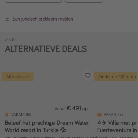
Een juridisch probleem melden
VIND
ALTERNATIEVE DEALS
All Inclusive
Onder de 500 euro
€ 491
Vanaf
p.p.
VAKANTIES
VAKANTIES
Beleef het prachtige Dream Water
⭐️✈️ Villa met 
World resort in Turkije 💦
Fuerteventura in