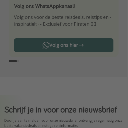
Volg ons WhatsAppkanaal!
Download onze app
Volg ons voor de beste reisdeals, reistips en -
Wees als eerste op de hoogte van de beste
inspiratie!✨ - Exclusief voor Piraten 🏴‍☠️
reisaanbiedingen
Volg ons hier
Schrijf je in voor onze nieuwsbrief
Door je aan te melden voor onze nieuwsbrief ontvang je regelmatig onze
beste vakantiedeals en nuttige reisinformatie.