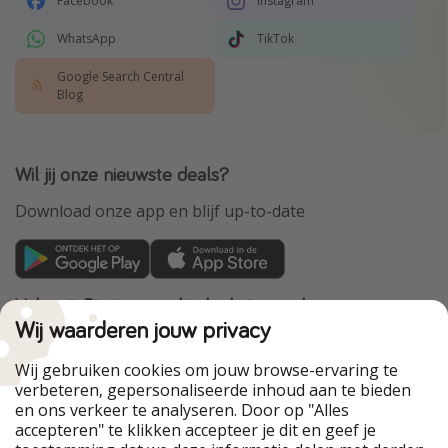
Facebook
Instagram
WhatsApp
TikTok
Google Search Central
Blog
Wil jij onze nieuwste deals?
Download onze app en blijf up-to-date
VakantiePiraten maakt deel uit van de
HolidayPirates Group
Wij waarderen jouw privacy
Onze markten
Wij gebruiken cookies om jouw browse-ervaring te
verbeteren, gepersonaliseerde inhoud aan te bieden
PiratinViaggio
HolidayPirates
en ons verkeer te analyseren. Door op "Alles
WakacyjniPiraci
VoyagesPirates
accepteren" te klikken accepteer je dit en geef je
Ferienpiraten
Urlaubspiraten