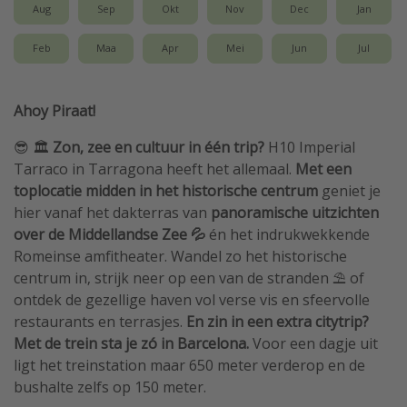
Aug
Sep
Okt
Nov
Dec
Jan
Feb
Maa
Apr
Mei
Jun
Jul
Ahoy Piraat!
😎 🏛️
Zon, zee en cultuur in één trip?
H10 Imperial
Tarraco in Tarragona heeft het allemaal.
Met een
toplocatie midden in het historische centrum
geniet je
hier vanaf het dakterras van
panoramische uitzichten
over de Middellandse Zee 💦
én het indrukwekkende
Romeinse amfitheater. Wandel zo het historische
centrum in, strijk neer op een van de stranden ⛱️ of
ontdek de gezellige haven vol verse vis en sfeervolle
restaurants en terrasjes.
En zin in een extra citytrip?
Met de trein sta je zó in Barcelona.
Voor een dagje uit
ligt het treinstation maar 650 meter verderop en de
bushalte zelfs op 150 meter.