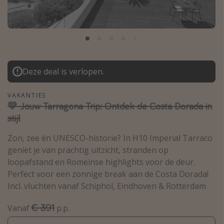
Thailand
Sardinie
Malta
Madeira
Deze deal is verlopen.
Egypte
Bali
VAKANTIES
💛 Jouw Tarragona Trip: Ontdek de Costa Dorada in
stijl
Type vakantie
Zon, zee én UNESCO-historie? In H10 Imperial Tarraco
Overzicht
geniet je van prachtig uitzicht, stranden op
Weekendje weg
loopafstand en Romeinse highlights voor de deur.
Autoverhuur
Perfect voor een zonnige break aan de Costa Dorada!
Incl. vluchten vanaf Schiphol, Eindhoven & Rotterdam
Vroegboeker
Groepsreizen
€ 391
Vanaf
p.p.
Vakantieparken