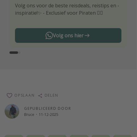
Volg ons voor de beste reisdeals, reistips en -
Wees als eerste op de hoogte van de beste
inspiratie!✨ - Exclusief voor Piraten 🏴‍☠️
reisaanbiedingen
Volg ons hier
OPSLAAN
DELEN
GEPUBLICEERD DOOR
Bruce
·
11-12-2025