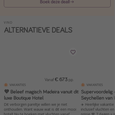
Boek deze deal!
Single reizen
Zonvakanties
Rondreizen
VIND
ALTERNATIEVE DEALS
Meer onderwerpen
Reisblog
Reiskalender
25 beste pretparken
Beste keukens ter wereld
€ 673
Vanaf
p.p.
Center Parcs
VAKANTIES
VAKANTIES
Disneyland Parijs
💜 Beleef magisch Madeira vanuit dit
Supervoordelig 
luxe Boutique Hotel
Seychellen van 
Strandvakantie in Italië
Dit verborgen pareltje willen we je niet
✈️ Heerlijke vakantie
Strandvakantie in Nederland
onthouden. Want wauw wat is dit een mooi
inclusief vluchten en
All inclusive vakantie in Griekenland
hotel! Nu te boeken met vluchten vanaf
prijsje 💙 7 dagen =