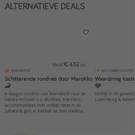
ALTERNATIEVE DEALS
Single reizen
Zonvakanties
Rondreizen
Meer onderwerpen
Reisblog
€ 432
Vanaf
p.p.
Reiskalender
VAKANTIES
ACCOMMODATIES
25 beste pretparken
Schitterende rondreis door Marokko
Waanzinnig kast
🦂
🩵
Beste keukens ter wereld
8-daagse rondreis van Marrakech naar de
Verblijf in dit geweld
Center Parcs
Sahara inclusief o.a. vluchten, transfers,
Luxemburg & beleef 
Disneyland Parijs
accommodaties met ontbijt, diner in de
Sahara & gids in Kasbah ait Ben Haddou
Strandvakantie in Italië
Strandvakantie in Nederland
All inclusive vakantie in Griekenland