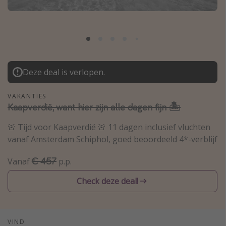
Thailand
Sardinie
Malta
Madeira
Deze deal is verlopen.
Egypte
Bali
VAKANTIES
Kaapverdië, want hier zijn alle dagen fijn 🏝
Type vakantie
🚨 Tijd voor Kaapverdië 🚨 11 dagen inclusief vluchten
vanaf Amsterdam Schiphol, goed beoordeeld 4*-verblijf
Overzicht
Weekendje weg
€ 457
Vanaf
p.p.
Autoverhuur
Check deze deal!
Vroegboeker
Groepsreizen
Vakantieparken
VIND