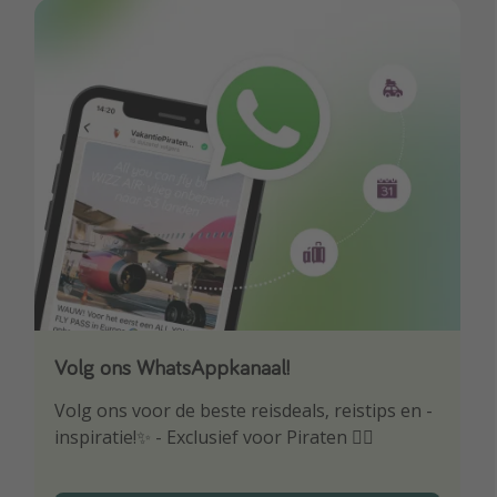
Volg ons WhatsAppkanaal!
Download onze app
Volg ons voor de beste reisdeals, reistips en -
Wees als eerste op de hoogte van de beste
inspiratie!✨ - Exclusief voor Piraten 🏴‍☠️
reisaanbiedingen