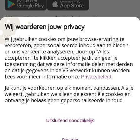
VakantiePiraten maakt deel uit van de
HolidayPirates Group
Wij waarderen jouw privacy
Onze markten
Wij gebruiken cookies om jouw browse-ervaring te
verbeteren, gepersonaliseerde inhoud aan te bieden
PiratinViaggio
HolidayPirates
en ons verkeer te analyseren. Door op "Alles
WakacyjniPiraci
VoyagesPirates
accepteren" te klikken accepteer je dit en geef je
Ferienpiraten
Urlaubspiraten
toestemming dat we deze informatie delen met derden
Urlaubspiraten
ViajerosPiratas
en dat je gegevens in de VS verwerkt kunnen worden.
TravelPirates
Lees voor meer informatie onze
.
Privacybeleid
Onze groep
Je kunt je voorkeuren op elk moment aanpassen. Als je
HolidayPirates Group
weigert, gebruiken we alleen de essentiële cookies en
ontvang je helaas geen gepersonaliseerde inhoud.
Leer ons kennen
Juridisch
Vacatures
Algemene voorwaarden
Uitsluitend noodzakelijk
Press
Privacyverklaring
Pas aan