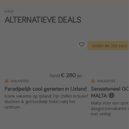
Single reizen
VIND
Zonvakanties
ALTERNATIEVE DEALS
Rondreizen
Meer onderwerpen
Onder de 200 euro
Reisblog
Reiskalender
25 beste pretparken
€ 280
Vanaf
p.p.
Beste keukens ter wereld
VAKANTIES
VAKANTIES
Paradijselijk cool genieten in IJsland
Sensationeel G
Center Parcs
MALTA 🤑
Koele vakantie op IJsland! Fijn chillen inclusief
Disneyland Parijs
vluchten & gemoedelijk hotel nabij het
Malta voor een spotp
centrum
daagsezonvakantie in
Strandvakantie in Italië
met ontbijt.
Strandvakantie in Nederland
All inclusive vakantie in Griekenland