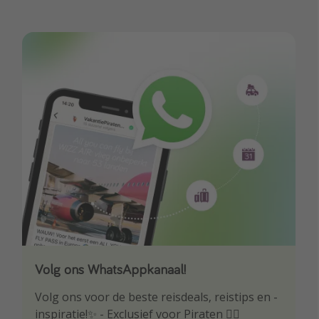
Volg ons WhatsAppkanaal!
Download onze app
Volg ons voor de beste reisdeals, reistips en -
Wees als eerste op de hoogte van de beste
inspiratie!✨ - Exclusief voor Piraten 🏴‍☠️
reisaanbiedingen