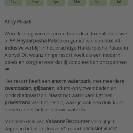
Feb
Maa
Apr
Mei
Jun
Jul
Ahoy Piraat!
Word koning van de zon en boek deze luxe all-inclusive
in
5*-Haydarpasha Palace
en geniet van een
luxe all-
inclusive
verblijf in het prachtige Hardarpasha Palace in
Alanya! Dit waanzinnige resort voelt als een modern
paleis en zorgt ervoor dat jij compleet kan ontspannen
👑
Het resort heeft een
enorm waterpark
, met meerdere
zwembaden
,
glijbanen
, adults-only zwembaden en
kinderbadplaatsen. Naast het waterpark ligt het
privéstrand
van het resort, waar je ook een duik kunt
nemen in het helder blauwe water💦
Met deze deal van
VakantieDiscounter
verblijf je 6
dagen in het all-inclusive 5*-resort,
inclusief
vlucht