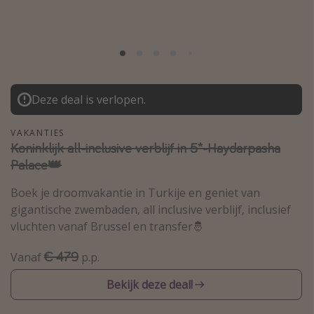
Thailand
Sardinie
Malta
Madeira
Deze deal is verlopen.
Egypte
Bali
VAKANTIES
Koninklijk all-inclusive verblijf in 5*-Haydarpasha
Palace👑
Type vakantie
Boek je droomvakantie in Turkije en geniet van
Overzicht
gigantische zwembaden, all inclusive verblijf, inclusief
Weekendje weg
vluchten vanaf Brussel en transfer🤴
Autoverhuur
€ 479
Vanaf
p.p.
Vroegboeker
Bekijk deze deal!
Groepsreizen
Vakantieparken