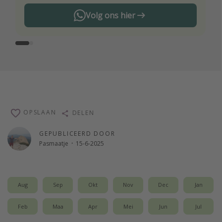
Volg ons hier
OPSLAAN
DELEN
GEPUBLICEERD DOOR
Pasmaatje
·
15-6-2025
Aug
Sep
Okt
Nov
Dec
Jan
Feb
Maa
Apr
Mei
Jun
Jul