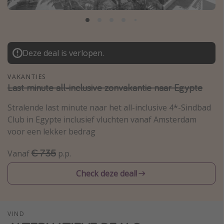
Thailand
Sardinie
Malta
Deze deal is verlopen.
Madeira
Egypte
VAKANTIES
Last minute all-inclusive zonvakantie naar Egypte
Bali
Stralende last minute naar het all-inclusive 4*-Sindbad
Club in Egypte inclusief vluchten vanaf Amsterdam
Type vakantie
voor een lekker bedrag
Overzicht
€ 735
Vanaf
p.p.
Weekendje weg
Autoverhuur
Check deze deal!
Vroegboeker
Groepsreizen
VIND
Vakantieparken