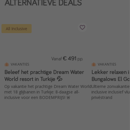
ALTERNATIEVE DEALS
Single reizen
Zonvakanties
Rondreizen
All Inclusive
Meer onderwerpen
Reisblog
€ 491
Vanaf
p.p.
Reiskalender
VAKANTIES
VAKANTIES
Beleef het prachtige Dream Water
Lekker relaxen 
25 beste pretparken
World resort in Turkije 💦
Bungalows El G
Beste keukens ter wereld
Op vakantie het prachtige Dream Water World
Ultieme zonvakantie 
Center Parcs
met 18 glijbanen in Turkije: 8-daagse all-
inclusive inclusief v
inclusive voor een BODEMPRIJS! 🚨
privéstrand
Disneyland Parijs
Strandvakantie in Italië
Strandvakantie in Nederland
All inclusive vakantie in Griekenland