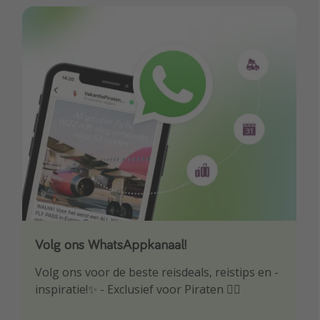
Volg ons WhatsAppkanaal!
Download onze app
Volg ons voor de beste reisdeals, reistips en -
Wees als eerste op de hoogte van de beste
inspiratie!✨ - Exclusief voor Piraten 🏴‍☠️
reisaanbiedingen