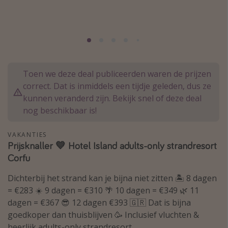
Thailand
Sardinie
Malta
Madeira
Toen we deze deal publiceerden waren de prijzen
Egypte
correct. Dat is inmiddels een tijdje geleden, dus ze
Bali
kunnen veranderd zijn. Bekijk snel of deze deal
nog beschikbaar is!
Type vakantie
VAKANTIES
Overzicht
Prijsknaller 💙 Hotel Island adults-only strandresort
Corfu
Weekendje weg
Autoverhuur
Dichterbij het strand kan je bijna niet zitten 🏝️ 8 dagen
= €283 ☀️ 9 dagen = €310 🌴 10 dagen = €349 🌿 11
Vroegboeker
dagen = €367 😎 12 dagen €393 🇬🇷 Dat is bijna
Groepsreizen
goedkoper dan thuisblijven 🥳 Inclusief vluchten &
Vakantieparken
heerlijk adults-only strandresort.