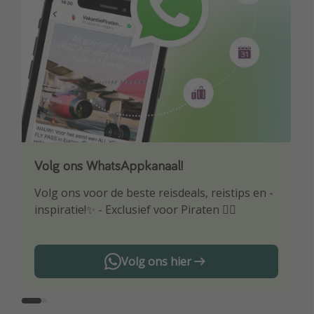
Volg ons WhatsAppkanaal!
Download onze app
Volg ons voor de beste reisdeals, reistips en -
Wees als eerste op de hoogte van de beste
inspiratie!✨ - Exclusief voor Piraten 🏴‍☠️
reisaanbiedingen
Volg ons hier