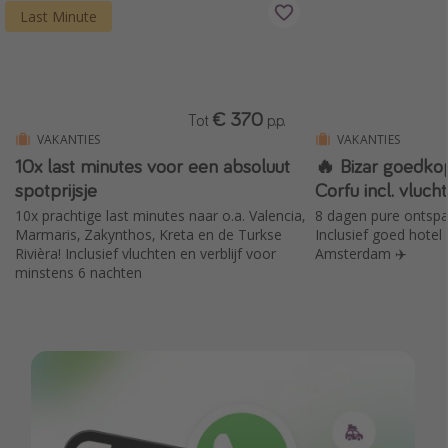
Last Minute
€ 370
Tot
p.p.
VAKANTIES
VAKANTIES
10x last minutes voor een absoluut
🔥 Bizar goedko
spotprijsje
Corfu incl. vluch
10x prachtige last minutes naar o.a. Valencia,
8 dagen pure ontspa
Marmaris, Zakynthos, Kreta en de Turkse
Inclusief goed hotel
Rivièra! Inclusief vluchten en verblijf voor
Amsterdam ✈️
minstens 6 nachten