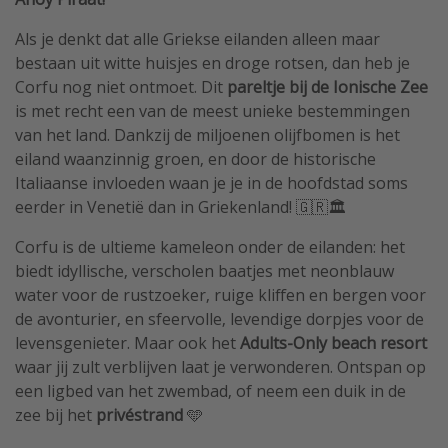
Als je denkt dat alle Griekse eilanden alleen maar
bestaan uit witte huisjes en droge rotsen, dan heb je
Corfu nog niet ontmoet. Dit
pareltje bij de Ionische Zee
is met recht een van de meest unieke bestemmingen
van het land. Dankzij de miljoenen olijfbomen is het
eiland waanzinnig groen, en door de historische
Italiaanse invloeden waan je je in de hoofdstad soms
eerder in Venetië dan in Griekenland! 🇬🇷🏛️
Corfu is de ultieme kameleon onder de eilanden: het
biedt idyllische, verscholen baatjes met neonblauw
water voor de rustzoeker, ruige kliffen en bergen voor
de avonturier, en sfeervolle, levendige dorpjes voor de
levensgenieter. Maar ook het
Adults-Only beach resort
waar jij zult verblijven laat je verwonderen. Ontspan op
een ligbed van het zwembad, of neem een duik in de
zee bij het
privéstrand
🩵