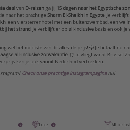
ute deal
van
D-reizen
ga jij
15 dagen naar het Egyptische zon
ie naar het prachtige
Sharm El-Sheikh in Egypte
. Je verblijft
ikh
, een viersterrenhotel met een buitenzwembad, een wel
tbij het strand
. Je verblijft er op
all-inclusive
basis en ook je
g wel het mooiste van dit alles: de prijs! 🤩 Je betaalt nu na
daagse all-inclusive zonvakantie
. ⏰ Je vliegt vanaf Brussel 
erprijs kan je ook vanuit Nederland vertrekken.
Instagram?
Check onze prachtige Instagrampagina
nu!
Luxe
All -inclus