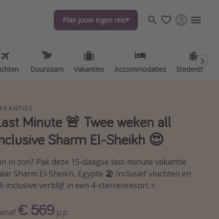
Plan jouw eigen reis
Plan jouw eigen reis
uchten
uchten
Duurzaam
Duurzaam
Vakanties
Vakanties
Accommodaties
Accommodaties
Stedentrips
Stedentrips
AKANTIES
Last Minute 🚨 Twee weken all
inclusive Sharm El-Sheikh 😍
in in zon? Pak deze 15-daagse last-minute vakantie
aar Sharm El-Sheikh, Egypte 🏖️ Inclusief vluchten en
ll-inclusive verblijf in een 4-sterrenresort ⭐️
€ 569
anaf
p.p.