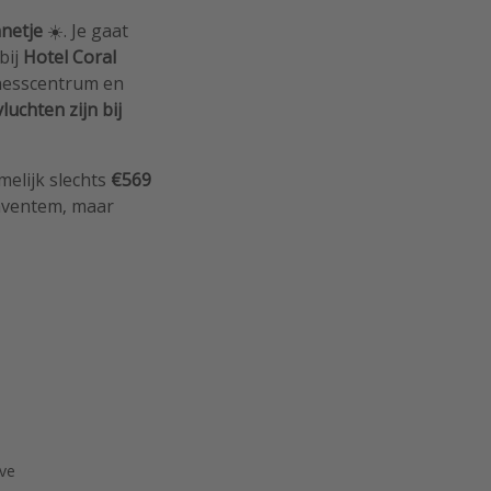
netje
☀️. Je gaat
 bij
Hotel Coral
lnesscentrum en
vluchten zijn bij
melijk slechts
€569
Zaventem, maar
ive