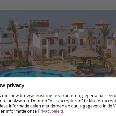
uw privacy
s om jouw browse-ervaring te verbeteren, gepersonaliseerd
 te analyseren. Door op "Alles accepteren" te klikken accepte
eze informatie delen met derden en dat je gegevens in de 
eer informatie onze
.
Privacybeleid