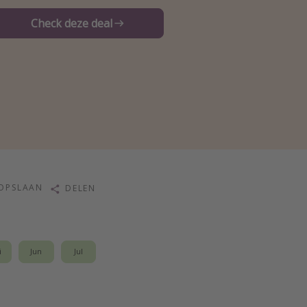
Check deze deal
OPSLAAN
DELEN
i
Jun
Jul