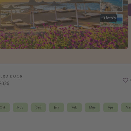
+
3
foto's
EERD DOOR
2026
Okt
Nov
Dec
Jan
Feb
Maa
Apr
Me