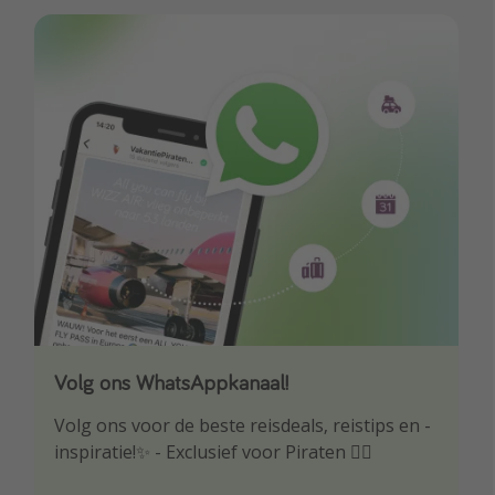
Volg ons WhatsAppkanaal!
Download onze app
Volg ons voor de beste reisdeals, reistips en -
Wees als eerste op de hoogte van de beste
inspiratie!✨ - Exclusief voor Piraten 🏴‍☠️
reisaanbiedingen