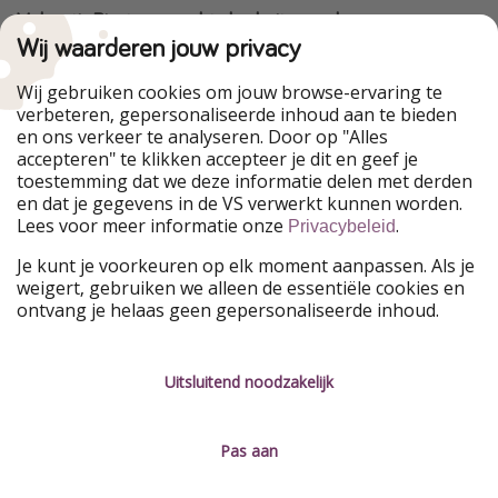
VakantiePiraten maakt deel uit van de
HolidayPirates Group
Wij waarderen jouw privacy
Onze markten
Wij gebruiken cookies om jouw browse-ervaring te
verbeteren, gepersonaliseerde inhoud aan te bieden
PiratinViaggio
HolidayPirates
en ons verkeer te analyseren. Door op "Alles
WakacyjniPiraci
VoyagesPirates
accepteren" te klikken accepteer je dit en geef je
Ferienpiraten
Urlaubspiraten
toestemming dat we deze informatie delen met derden
Urlaubspiraten
ViajerosPiratas
en dat je gegevens in de VS verwerkt kunnen worden.
TravelPirates
Lees voor meer informatie onze
.
Privacybeleid
Onze groep
Je kunt je voorkeuren op elk moment aanpassen. Als je
HolidayPirates Group
weigert, gebruiken we alleen de essentiële cookies en
ontvang je helaas geen gepersonaliseerde inhoud.
Leer ons kennen
Juridisch
Vacatures
Algemene voorwaarden
Uitsluitend noodzakelijk
Press
Privacyverklaring
Pas aan
Duurzaamheid
Colofon