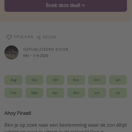
Boek deze deal!
Single reizen
Zonvakanties
Rondreizen
OPSLAAN
DELEN
Meer onderwerpen
GEPUBLICEERD DOOR
Reisblog
Kiki
·
5-6-2026
Reiskalender
25 beste pretparken
Aug
Sep
Okt
Nov
Dec
Jan
Beste keukens ter wereld
Center Parcs
Feb
Maa
Apr
Mei
Jun
Jul
Disneyland Parijs
Strandvakantie in Italië
Ahoy Piraat!
Strandvakantie in Nederland
Ben je op zoek naar een bestemming waar de zon áltijd
All inclusive vakantie in Griekenland
schijnt en waar je ultiem kunt relaxen? Dan is