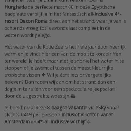
Hurghada
de perfecte match 🤩 In deze Egyptische
badplaats verblijf je in het fantastisch
all-inclusive 4*-
resort Dexon Roma
direct aan het strand, waar je van 's
ochtends vroeg tot 's avonds laat compleet in de
watten wordt gelegd.
Het water van de Rode Zee is het hele jaar door heerlijk
warm en je vindt hier een van de mooiste koraalriffen
ter wereld. Je hoeft maar met je snorkel het water in te
stappen of je zwemt al tussen de meest kleurrijke
tropische vissen 🐠 Wil je écht iets onvergetelijks
beleven? Dan raden wij aan om het strand dan een
dagje in te ruilen voor een spectaculaire jeepsafari
door de uitgestrekte woestijn ️🏜️
Je boekt nu al deze
8-daagse vakantie
via
eSky
vanaf
slechts
€419
per persoon
inclusief vluchten vanaf
Amsterdam
en
4*-all inclusive verblijf
✈️