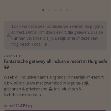
Thailand
Sardinie
Malta
Toen we deze deal publiceerden waren de prijzen
Madeira
correct. Dat is inmiddels een tijdje geleden, dus ze
Egypte
kunnen veranderd zijn. Bekijk snel of deze deal
nog beschikbaar is!
Bali
VAKANTIES
Type vakantie
Fantastische getaway all inclusive resort in Hurghada
🤩
Overzicht
Week all inclusive naar Hurghada in heerlijk 4*-resort
Weekendje weg
o.b.v. all inclusive met zwembad in lagune-stijl,
Autoverhuur
glijbanen & privéstrand 🏝️ Incl. vluchten &
Vroegboeker
luchthavenshuttle ✈️
Groepsreizen
€ 419
Vanaf
p.p.
Vakantieparken