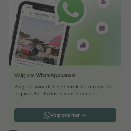
Volg ons WhatsAppkanaal!
Download onze app
Volg ons voor de beste reisdeals, reistips en -
Wees als eerste op de hoogte van de beste
inspiratie!✨ - Exclusief voor Piraten 🏴‍☠️
reisaanbiedingen
Volg ons hier