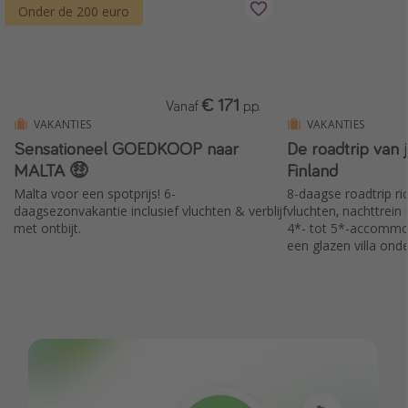
Onder de 200 euro
€ 171
Vanaf
p.p.
VAKANTIES
VAKANTIES
Sensationeel GOEDKOOP naar
De roadtrip van
MALTA 🤑
Finland
Malta voor een spotprijs! 6-
8-daagse roadtrip ric
daagsezonvakantie inclusief vluchten & verblijf
vluchten, nachttrein
met ontbijt.
4*- tot 5*-accommod
een glazen villa ond