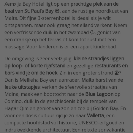
Xemxija Bay Hotel ligt op een
prachtige plek aan de
baai van St. Paul’s Bay 😎
, aan de rustige noordkust van
Malta. Dit fijne 3-sterrenhotel is ideaal als je wilt
ontspannen, maar ook graag het eiland verkent. Neem
een verfrissende duik in het zwembad 💦, geniet van
een drankje op het terras of kom tot rust met een
massage. Voor kinderen is er een apart kinderbad.
De omgeving is zeer veelzijdig:
kleine strandjes liggen
op loop- of korte rijafstand
en gezellige
restaurants en
bars vind je om de hoek
. Zin in een groter strand 🏖️?
Dan is Mellieha Bay een aanrader.
Malta barst van de
leuke uitstapjes
: verken de sfeervolle straatjes van
Mdina, maak een boottocht naar de
Blue Lagoon
op
Comino, duik in de geschiedenis bij de tempels van
Hagar Qim en geniet van zon en zee bij Golden Bay. En
voor een dosis cultuur rijd je zo naar
Valletta
, een
compacte hoofdstad vol historie, UNESCO-erfgoed en
indrukwekkende architectuur. Een relaxte zonvakantie