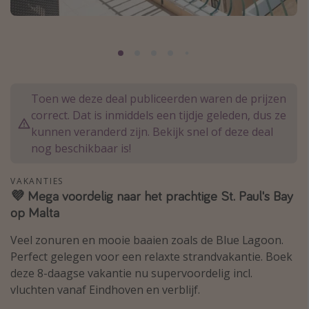
Thailand
Sardinie
Malta
Madeira
Toen we deze deal publiceerden waren de prijzen
Egypte
correct. Dat is inmiddels een tijdje geleden, dus ze
Bali
kunnen veranderd zijn. Bekijk snel of deze deal
nog beschikbaar is!
Type vakantie
VAKANTIES
Overzicht
💜 Mega voordelig naar het prachtige St. Paul's Bay
op Malta
Weekendje weg
Autoverhuur
Veel zonuren en mooie baaien zoals de Blue Lagoon.
Perfect gelegen voor een relaxte strandvakantie. Boek
Vroegboeker
deze 8-daagse vakantie nu supervoordelig incl.
Groepsreizen
vluchten vanaf Eindhoven en verblijf.
Vakantieparken