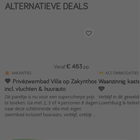
ALTERNATIEVE DEALS
€ 483
Vanaf
p.p.
VAKANTIES
ACCOMMODATIES
💙 Privézwembad Villa op Zakynthos
Waanzinnig kast
incl. vluchten & huurauto
🩵
Dit pareltje is nu voor een superscherpe prijs
Verblijf in dit geweld
te boeken. Ga met 2, 3 of 4 personen 8 dagen
Luxemburg & beleef 
naar deze schitterende villa met eigen
zwembad inclusief huurauto, verblijf, ontbijt &
vluchten vanaf Amsterdam.