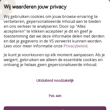
VakantiePiraten maakt deel uit van de
HolidayPirates Group
Wij waarderen jouw privacy
Onze markten
Wij gebruiken cookies om jouw browse-ervaring te
verbeteren, gepersonaliseerde inhoud aan te bieden
PiratinViaggio
HolidayPirates
en ons verkeer te analyseren. Door op "Alles
WakacyjniPiraci
VoyagesPirates
accepteren" te klikken accepteer je dit en geef je
Ferienpiraten
Urlaubspiraten
toestemming dat we deze informatie delen met derden
Urlaubspiraten
ViajerosPiratas
en dat je gegevens in de VS verwerkt kunnen worden.
TravelPirates
Lees voor meer informatie onze
.
Privacybeleid
Onze groep
Je kunt je voorkeuren op elk moment aanpassen. Als je
HolidayPirates Group
weigert, gebruiken we alleen de essentiële cookies en
ontvang je helaas geen gepersonaliseerde inhoud.
Leer ons kennen
Juridisch
Vacatures
Algemene voorwaarden
Uitsluitend noodzakelijk
Press
Privacyverklaring
Pas aan
Duurzaamheid
Colofon
Beheer services