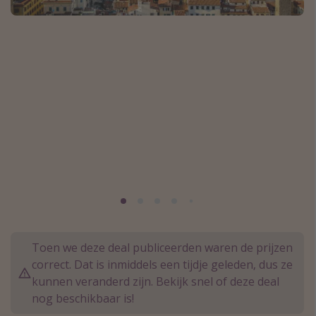
Thailand
Sardinie
Malta
Madeira
Egypte
Bali
Type vakantie
Overzicht
Weekendje weg
Autoverhuur
Toen we deze deal publiceerden waren de prijzen
correct. Dat is inmiddels een tijdje geleden, dus ze
Vroegboeker
kunnen veranderd zijn. Bekijk snel of deze deal
Groepsreizen
nog beschikbaar is!
Vakantieparken