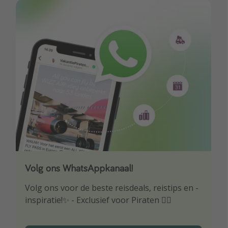
Volg ons WhatsAppkanaal!
Download onze app
Volg ons voor de beste reisdeals, reistips en -
Wees als eerste op de hoogte van de beste
inspiratie!✨ - Exclusief voor Piraten 🏴‍☠️
reisaanbiedingen