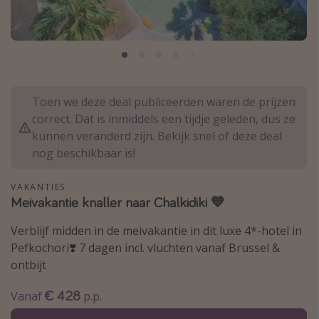
Thailand
Sardinie
Malta
Madeira
Toen we deze deal publiceerden waren de prijzen
Egypte
correct. Dat is inmiddels een tijdje geleden, dus ze
Bali
kunnen veranderd zijn. Bekijk snel of deze deal
nog beschikbaar is!
Type vakantie
VAKANTIES
Overzicht
Meivakantie knaller naar Chalkidiki 💙
Weekendje weg
Verblijf midden in de meivakantie in dit luxe 4*-hotel in
Autoverhuur
Pefkochori❣️ 7 dagen incl. vluchten vanaf Brussel &
ontbijt
Vroegboeker
Groepsreizen
€ 428
Vanaf
p.p.
Vakantieparken