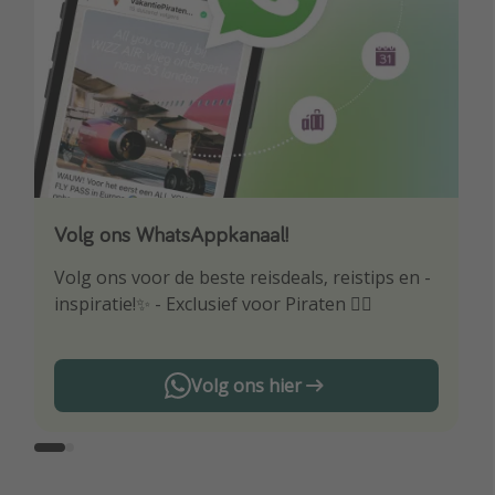
Volg ons WhatsAppkanaal!
Download onze app
Volg ons voor de beste reisdeals, reistips en -
Wees als eerste op de hoogte van de beste
inspiratie!✨ - Exclusief voor Piraten 🏴‍☠️
reisaanbiedingen
Volg ons hier