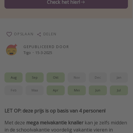
Check het hier!
Single reizen
Zonvakanties
Rondreizen
OPSLAAN
DELEN
Meer onderwerpen
GEPUBLICEERD DOOR
Tigo
·
15-3-2025
Reisblog
Reiskalender
25 beste pretparken
Aug
Sep
Okt
Nov
Dec
Jan
Beste keukens ter wereld
Feb
Maa
Apr
Mei
Jun
Jul
Center Parcs
Disneyland Parijs
LET OP: deze prijs is op basis van 4 personen!
Strandvakantie in Italië
Strandvakantie in Nederland
Met deze
mega meivakantie knaller
kan je zelfs midden
in de schoolvakantie voordelig vakantie vieren in
All inclusive vakantie in Griekenland