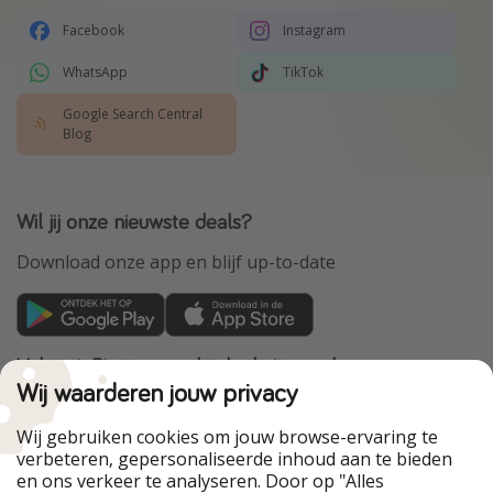
Facebook
Instagram
WhatsApp
TikTok
Google Search Central
Blog
Wil jij onze nieuwste deals?
Download onze app en blijf up-to-date
VakantiePiraten maakt deel uit van de
HolidayPirates Group
Wij waarderen jouw privacy
Onze markten
Wij gebruiken cookies om jouw browse-ervaring te
verbeteren, gepersonaliseerde inhoud aan te bieden
PiratinViaggio
HolidayPirates
en ons verkeer te analyseren. Door op "Alles
WakacyjniPiraci
VoyagesPirates