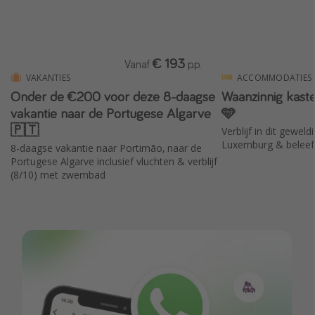
€ 193
Vanaf
p.p.
VAKANTIES
ACCOMMODATIES
Onder de €200 voor deze 8-daagse
Waanzinnig kast
vakantie naar de Portugese Algarve
🩵
🇵🇹
Verblijf in dit geweld
Luxemburg & beleef 
8-daagse vakantie naar Portimão, naar de
Portugese Algarve inclusief vluchten & verblijf
(8/10) met zwembad