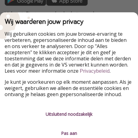
VakantiePiraten maakt deel uit van de
HolidayPirates Group
Wij waarderen jouw privacy
Onze markten
Wij gebruiken cookies om jouw browse-ervaring te
verbeteren, gepersonaliseerde inhoud aan te bieden
PiratinViaggio
HolidayPirates
en ons verkeer te analyseren. Door op "Alles
WakacyjniPiraci
VoyagesPirates
accepteren" te klikken accepteer je dit en geef je
Ferienpiraten
Urlaubspiraten
toestemming dat we deze informatie delen met derden
Urlaubspiraten
ViajerosPiratas
en dat je gegevens in de VS verwerkt kunnen worden.
TravelPirates
Lees voor meer informatie onze
.
Privacybeleid
Onze groep
Je kunt je voorkeuren op elk moment aanpassen. Als je
HolidayPirates Group
weigert, gebruiken we alleen de essentiële cookies en
ontvang je helaas geen gepersonaliseerde inhoud.
Leer ons kennen
Juridisch
Vacatures
Algemene voorwaarden
Uitsluitend noodzakelijk
Press
Privacyverklaring
Pas aan
Duurzaamheid
Colofon