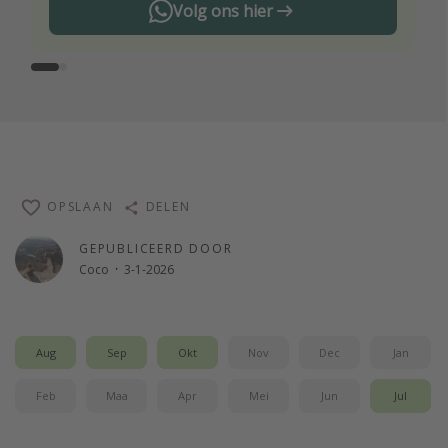
Volg ons hier
OPSLAAN
DELEN
GEPUBLICEERD DOOR
Coco
·
3-1-2026
Aug
Sep
Okt
Nov
Dec
Jan
Feb
Maa
Apr
Mei
Jun
Jul