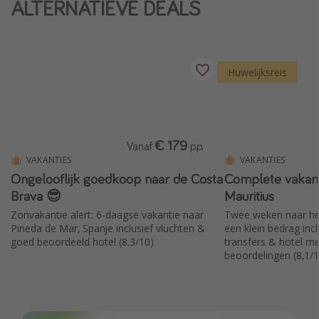
ALTERNATIEVE DEALS
Single reizen
Zonvakanties
Rondreizen
Huwelijksreis
Meer onderwerpen
Reisblog
€ 179
Vanaf
p.p.
Reiskalender
VAKANTIES
VAKANTIES
Ongelooflijk goedkoop naar de Costa
Complete vakant
25 beste pretparken
Brava 😎
Mauritius
Beste keukens ter wereld
Zonvakantie alert: 6-daagse vakantie naar
Twee weken naar het
Center Parcs
Pineda de Mar, Spanje inclusief vluchten &
een klein bedrag incl
goed beoordeeld hotel (8.3/10)
transfers & hotel 
Disneyland Parijs
beoordelingen (8,1/1
Strandvakantie in Italië
Strandvakantie in Nederland
All inclusive vakantie in Griekenland