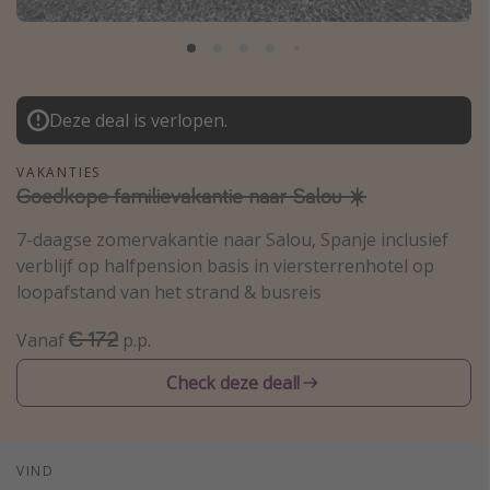
Thailand
Sardinie
Malta
Deze deal is verlopen.
Madeira
Egypte
VAKANTIES
Goedkope familievakantie naar Salou ☀️
Bali
7-daagse zomervakantie naar Salou, Spanje inclusief
verblijf op halfpension basis in viersterrenhotel op
Type vakantie
loopafstand van het strand & busreis
Overzicht
€ 172
Vanaf
p.p.
Weekendje weg
Autoverhuur
Check deze deal!
Vroegboeker
Groepsreizen
VIND
Vakantieparken