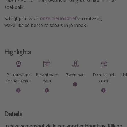
reizen? Vul zelf het gewenste reisgezelschap in in de
zoekbalk.
Schrijf je in voor
onze nieuwsbrief
en ontvang
wekelijks de beste reisdeals in je inbox!
Highlights
Betrouwbare
Beschikbare
Zwembad
Dicht bij het
Hal
reisaanbieder
data
strand
Details
In deze screenshot zie je een voorbeeldboeking. Klik op