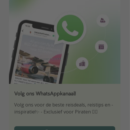
Volg ons WhatsAppkanaal!
Download onze app
Volg ons voor de beste reisdeals, reistips en -
Wees als eerste op de hoogte van de beste
inspiratie!✨ - Exclusief voor Piraten 🏴‍☠️
reisaanbiedingen