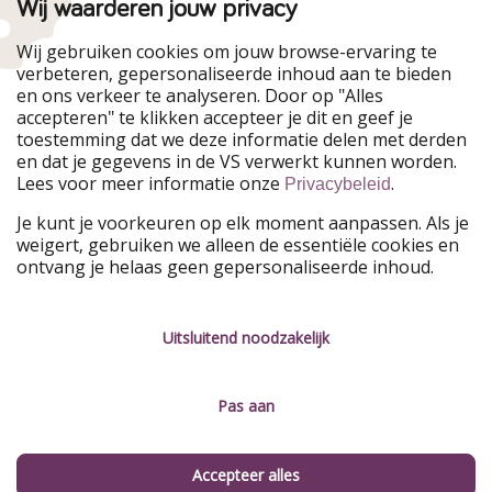
HolidayPirates Group
Wij waarderen jouw privacy
Onze markten
Wij gebruiken cookies om jouw browse-ervaring te
verbeteren, gepersonaliseerde inhoud aan te bieden
PiratinViaggio
HolidayPirates
en ons verkeer te analyseren. Door op "Alles
WakacyjniPiraci
VoyagesPirates
accepteren" te klikken accepteer je dit en geef je
Ferienpiraten
Urlaubspiraten
toestemming dat we deze informatie delen met derden
Urlaubspiraten
ViajerosPiratas
en dat je gegevens in de VS verwerkt kunnen worden.
TravelPirates
Lees voor meer informatie onze
.
Privacybeleid
Onze groep
Je kunt je voorkeuren op elk moment aanpassen. Als je
HolidayPirates Group
weigert, gebruiken we alleen de essentiële cookies en
ontvang je helaas geen gepersonaliseerde inhoud.
Leer ons kennen
Juridisch
Vacatures
Algemene voorwaarden
Uitsluitend noodzakelijk
Press
Privacyverklaring
Pas aan
Duurzaamheid
Colofon
Beheer services
Accepteer alles