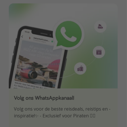
Volg ons WhatsAppkanaal!
Download onze app
Volg ons voor de beste reisdeals, reistips en -
Wees als eerste op de hoogte van de beste
inspiratie!✨ - Exclusief voor Piraten 🏴‍☠️
reisaanbiedingen