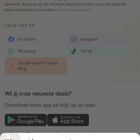
verwerkt. Je kan je op elk moment uitschrijven voor onze nieuwsbrief.
Meer informatie is te vinden in
ons privacybeleid
.
VOLG ONS OP
Facebook
Instagram
WhatsApp
TikTok
Google Search Central
Blog
Wil jij onze nieuwste deals?
Download onze app en blijf up-to-date
VakantiePiraten maakt deel uit van de