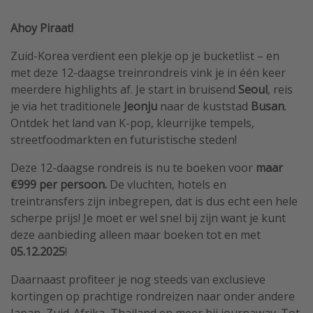
Ahoy Piraat!
Zuid-Korea verdient een plekje op je bucketlist – en
met deze 12-daagse treinrondreis vink je in één keer
meerdere highlights af. Je start in bruisend
Seoul
, reis
je via het traditionele
Jeonju
naar de kuststad
Busan
.
Ontdek het land van K-pop, kleurrijke tempels,
streetfoodmarkten en futuristische steden!
Deze 12-daagse rondreis is nu te boeken voor
maar
€999 per persoon.
De vluchten, hotels en
treintransfers zijn inbegrepen, dat is dus echt een hele
scherpe prijs! Je moet er wel snel bij zijn want je kunt
deze aanbieding alleen maar boeken tot en met
05.12.2025
!
Daarnaast profiteer je nog steeds van exclusieve
kortingen op prachtige rondreizen naar onder andere
Japan, Zuid-Afrika, Thailand en meer bij journaway. Tot