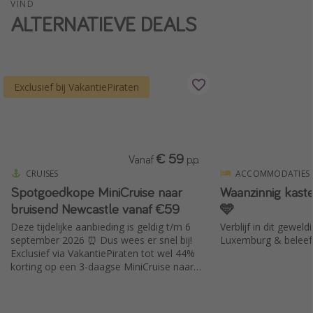
VIND
Single reizen
ALTERNATIEVE DEALS
Zonvakanties
Rondreizen
Exclusief bij VakantiePiraten
Meer onderwerpen
Reisblog
Reiskalender
€ 59
Vanaf
p.p.
CRUISES
ACCOMMODATIES
25 beste pretparken
Spotgoedkope MiniCruise naar
Waanzinnig kast
Beste keukens ter wereld
bruisend Newcastle vanaf €59
🩵
Center Parcs
Deze tijdelijke aanbieding is geldig t/m 6
Verblijf in dit geweld
september 2026 ⏰ Dus wees er snel bij!
Luxemburg & beleef 
Disneyland Parijs
Exclusief via VakantiePiraten tot wel 44%
Strandvakantie in Italië
korting op een 3-daagse MiniCruise naar
Newcastle incl. glas bubbels 🥂🚢
Strandvakantie in Nederland
All inclusive vakantie in Griekenland