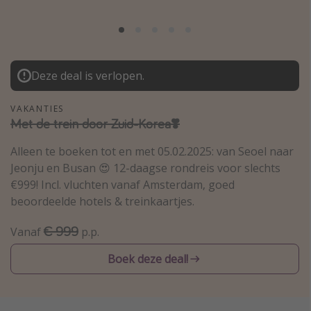
Thailand
Sardinie
Malta
Deze deal is verlopen.
Madeira
Egypte
VAKANTIES
Met de trein door Zuid-Korea❣️
Bali
Alleen te boeken tot en met 05.02.2025: van Seoel naar
Jeonju en Busan 😍 12-daagse rondreis voor slechts
Type vakantie
€999! Incl. vluchten vanaf Amsterdam, goed
Overzicht
beoordeelde hotels & treinkaartjes.
Weekendje weg
€ 999
Vanaf
p.p.
Autoverhuur
Boek deze deal!
Vroegboeker
Groepsreizen
Vakantieparken