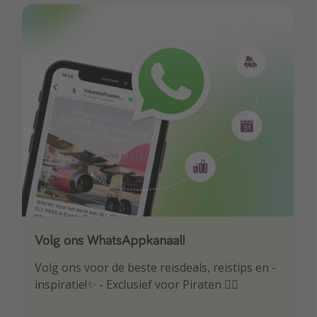
Volg ons WhatsAppkanaal!
Download onze app
Volg ons voor de beste reisdeals, reistips en -
Wees als eerste op de hoogte van de beste
inspiratie!✨ - Exclusief voor Piraten 🏴‍☠️
reisaanbiedingen