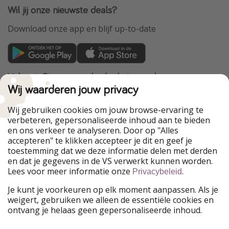
Wil jij onze nieuwste deals?
Download onze app en blijf up-to-date
VakantiePiraten maakt deel uit van de
HolidayPirates Group
Wij waarderen jouw privacy
Onze markten
Wij gebruiken cookies om jouw browse-ervaring te
verbeteren, gepersonaliseerde inhoud aan te bieden
PiratinViaggio
HolidayPirates
en ons verkeer te analyseren. Door op "Alles
WakacyjniPiraci
VoyagesPirates
accepteren" te klikken accepteer je dit en geef je
Ferienpiraten
Urlaubspiraten
toestemming dat we deze informatie delen met derden
Urlaubspiraten
ViajerosPiratas
en dat je gegevens in de VS verwerkt kunnen worden.
TravelPirates
Lees voor meer informatie onze
.
Privacybeleid
Onze groep
Je kunt je voorkeuren op elk moment aanpassen. Als je
HolidayPirates Group
weigert, gebruiken we alleen de essentiële cookies en
ontvang je helaas geen gepersonaliseerde inhoud.
Leer ons kennen
Juridisch