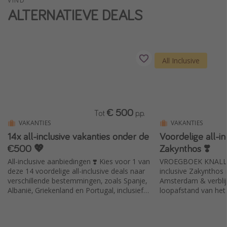
VIND
ALTERNATIEVE DEALS
Single reizen
Zonvakanties
Rondreizen
All Inclusive
Meer onderwerpen
Reisblog
Reiskalender
€ 500
Tot
p.p.
VAKANTIES
VAKANTIES
25 beste pretparken
14x all-inclusive vakanties onder de
Voordelige all-in
Beste keukens ter wereld
€500 💖
Zakynthos ❣️
Center Parcs
All-inclusive aanbiedingen ❣️ Kies voor 1 van
VROEGBOEK KNALLER
deze 14 voordelige all-inclusive deals naar
inclusive Zakynthos
Disneyland Parijs
verschillende bestemmingen, zoals Spanje,
Amsterdam & verblijf
Albanië, Griekenland en Portugal, inclusief
loopafstand van het 
Strandvakantie in Italië
vluchten & verblijf!
Strandvakantie in Nederland
All inclusive vakantie in Griekenland