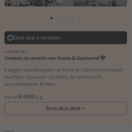
Thailand
Sardinie
Malta
Madeira
Deze deal is verlopen.
Egypte
VAKANTIES
Bali
Ontdek de pracht van Kreta & Santorini! 💙
8 dagen eilandhoppen op Kreta en Santorini! Inclusief
Type vakantie
vluchten, huurauto op Kreta, ferryovertocht,
Overzicht
accommodaties & meer.
Weekendje weg
€ 1.199
Vanaf
p.p.
Autoverhuur
Boek deze deal!
Vroegboeker
Groepsreizen
Vakantieparken