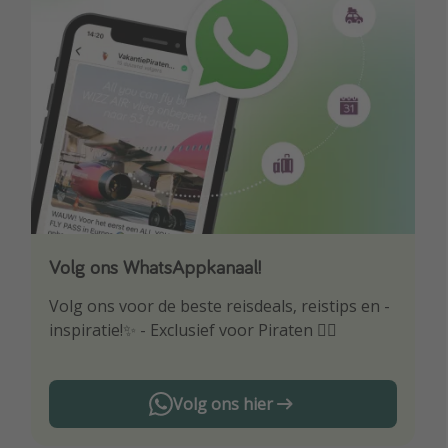
Volg ons WhatsAppkanaal!
Download onze app
Volg ons voor de beste reisdeals, reistips en -
Wees als eerste op de hoogte van de beste
inspiratie!✨ - Exclusief voor Piraten 🏴‍☠️
reisaanbiedingen
Volg ons hier