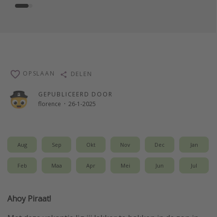
OPSLAAN
DELEN
GEPUBLICEERD DOOR
florence
·
26-1-2025
Aug
Sep
Okt
Nov
Dec
Jan
Feb
Maa
Apr
Mei
Jun
Jul
Ahoy Piraat!