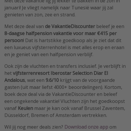
Met deze vakantie lig jij lekker te bakken in de zon in
januari! Je vliegt namelijk naar Tunesië waar jij zal
genieten van zon, zee en strand.
Met deze deal van
de VakantieDiscounter
beleef je een
8-daagse halfpension vakantie voor maar €415 per
persoon
! Dat is hartstikke goedkoop als je ziet dat dit
een luxueus vijfsterrenhotel is met alles erop en eraan
en je geniet van een halfpension verblijf.
Ook zijn de vluchten en transfers inclusief. Je verblijft in
het
vijfsterrenresort Iberostar Selection Diar El
Andalous
, wat een
9.6/10
krijgt van de voorgaande
gasten (uit maar liefst 4000+ beoordelingen). Kortom,
boek deze deal via de VakantieDiscounter
en beleef
een ongekende vakantie! Vluchten zijn het goedkoopst
vanaf
Keulen
maar je kan ook vanaf Brussel Zaventem,
Düsseldorf, Bremen of Amsterdam vertrekken.
Wil jij nog meer deals zien?
Download
onze app
om