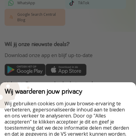
WhatsApp
TikTok
Google Search Central
Blog
Wil jij onze nieuwste deals?
Download onze app en blijf up-to-date
VakantiePiraten maakt deel uit van de
HolidayPirates Group
Wij waarderen jouw privacy
Onze markten
Wij gebruiken cookies om jouw browse-ervaring te
verbeteren, gepersonaliseerde inhoud aan te bieden
PiratinViaggio
HolidayPirates
en ons verkeer te analyseren. Door op "Alles
WakacyjniPiraci
VoyagesPirates
accepteren" te klikken accepteer je dit en geef je
Ferienpiraten
Urlaubspiraten
toestemming dat we deze informatie delen met derden
Urlaubspiraten
ViajerosPiratas
en dat je gegevens in de VS verwerkt kunnen worden.
TravelPirates