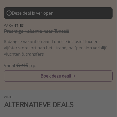
Thailand
Deze deal is verlopen.
Sardinie
Malta
VAKANTIES
Prachtige vakantie naar Tunesië
Madeira
Egypte
8-daagse vakantie naar Tunesië inclusief luxueus
vijfsterrenresort aan het strand, halfpension verblijf,
Bali
vluchten & transfers
Type vakantie
€ 415
Vanaf
p.p.
Overzicht
Boek deze deal!
Weekendje weg
Autoverhuur
VIND
Vroegboeker
ALTERNATIEVE DEALS
Groepsreizen
Vakantieparken