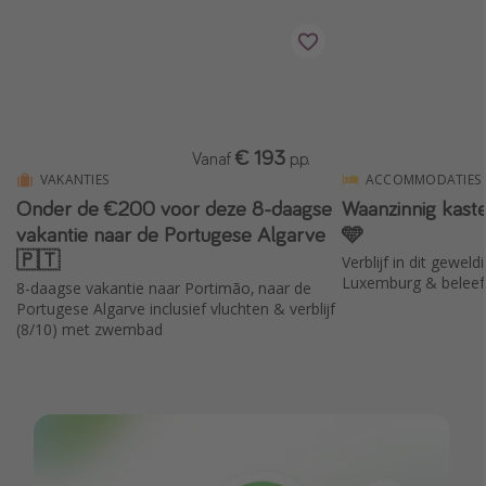
Single reizen
Zonvakanties
Rondreizen
€ 193
Vanaf
p.p.
Meer onderwerpen
VAKANTIES
ACCOMMODATIES
Reisblog
Onder de €200 voor deze 8-daagse
Waanzinnig kast
vakantie naar de Portugese Algarve
🩵
Reiskalender
🇵🇹
Verblijf in dit geweld
25 beste pretparken
Luxemburg & beleef 
8-daagse vakantie naar Portimão, naar de
Beste keukens ter wereld
Portugese Algarve inclusief vluchten & verblijf
(8/10) met zwembad
Center Parcs
Disneyland Parijs
Strandvakantie in Italië
Strandvakantie in Nederland
All inclusive vakantie in Griekenland