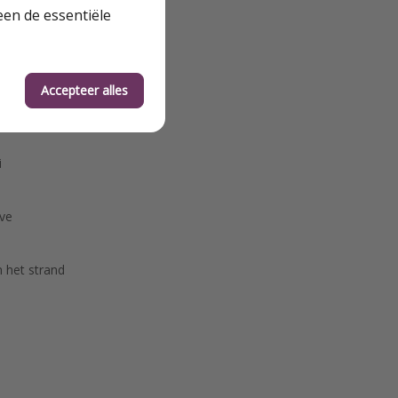
een de essentiële
Accepteer alles
i
ive
n het strand