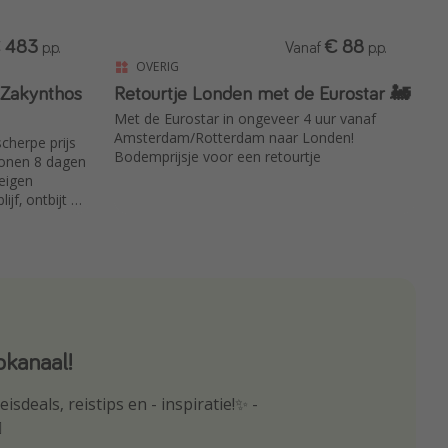
 483
€ 88
p.p.
Vanaf
p.p.
OVERIG
 Zakynthos
Retourtje Londen met de Eurostar 🚂
Met de Eurostar in ongeveer 4 uur vanaf
Amsterdam/Rotterdam naar Londen!
scherpe prijs
Bodemprijsje voor een retourtje
sonen 8 dagen
 eigen
ijf, ontbijt &
kanaal!
p
isdeals, reistips en - inspiratie!✨ -
oogte van de beste reisaanbiedingen
️