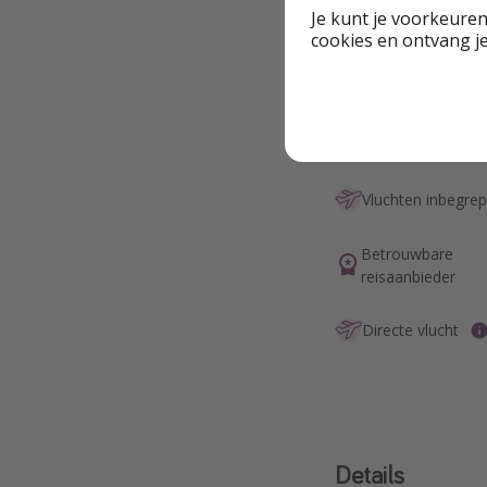
deals!
Je kunt je voorkeuren
cookies en ontvang j
Highlights
Vluchten inbegre
Betrouwbare
reisaanbieder
Directe vlucht
Details