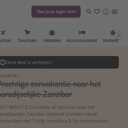
Plan jouw eigen reis
Plan jouw eigen reis
uchten
uchten
Duurzaam
Duurzaam
Vakanties
Vakanties
Accommodaties
Accommodaties
Stedentrips
Stedentrips
Deze deal is verlopen.
AKANTIES
Prachtige zonvakantie naar het
paradijselijke Zanzibar
AST MINUTE! Complete all inclusive naar het
aradijselijke Zanzibar inclusief vluchten vanaf
msterdam met TUIfly, transfers & fijn strandresort