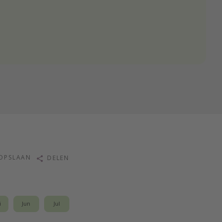
OPSLAAN
DELEN
i
Jun
Jul