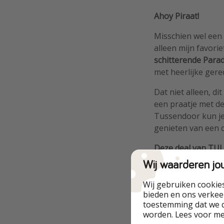
Ahoy Piraat!
Misschien wel een 
alleen mijn favori
schitterende Para
met heerlijke gere
Dat niet alleen, di
een praatje met de
Tussendoor kun je
genieten van een d
Deze deal van TUI 
ondergedompeld in 
Wij waarderen jo
complete deal te p
je aan niets ontb
Wij gebruiken cookie
bieden en ons verkeer
dagen.
toestemming dat we d
worden. Lees voor m
Wil jij nog meer de