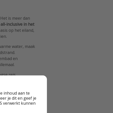
 Het is meer dan
n
all-inclusive in het
basis op het eiland,
ien.
t warme water, maak
dstrand.
wembad en
llemaal.
gse reis
865 heb je een
 transfers. Het zal
reiden met meer
e inhoud aan te
er je dit en geef je
VS verwerkt kunnen
n van de beste