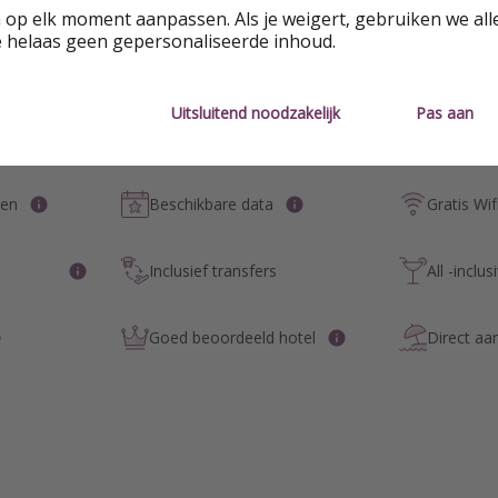
 op elk moment aanpassen. Als je weigert, gebruiken we all
e helaas geen gepersonaliseerde inhoud.
Uitsluitend noodzakelijk
Pas aan
pen
Beschikbare data
Gratis Wif
Inclusief transfers
All -inclus
Goed beoordeeld hotel
Direct aa