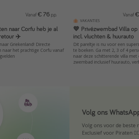
€ 76
€
Vanaf
p.p.
Vanaf
VAKANTIES
en naar Corfu heb je al
💙 Privézwembad Villa op
retour ✈️
incl. vluchten & huurauto
naar Griekenland! Directe
Dit pareltje is nu voor een super
n naar het prachtige Corfu vanaf
te boeken. Ga met 2, 3 of 4 per
gvelden
naar deze schitterende villa met
zwembad inclusief huurauto, verbl
vluchten vanaf Amsterdam.
Volg ons WhatsApp
Download onze ap
Volg ons voor de beste re
Wees als eerste op de h
Exclusief voor Piraten 🏴‍☠