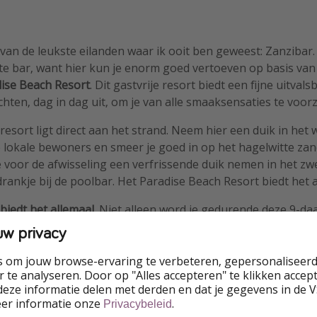
van de leukste eilanden waar ik ooit ben geweest: Zanzibar.
ete bar, want hier kun je enorm goed vertoeven op basis va
dise Beach Resort
. Dit gastvrije resort biedt een fijne uitvals
chten, dag in dag uit, om je van alle smaaksensaties te voorz
t resort ligt direct aan het strand. Neem hier een duik in he
 lokale bewoners en smeer je goed in op het hagelwitte zan
 voor de afwisseling een verfrissende duik nemen in het z
rankje bij de poolbar. Het Paradise Beach Resort biedt het a
biedt het allemaal.
Niet alleen word je gedurende deze 9-daa
de ultieme gastvrijheid van Zanzibar, maar vanaf slechts €
uw privacy
akken als
last minute
, inclusief vluchten vanaf Amsterdam en
reken gedurende deze dagen. Ook kan je deze vakantie uitb
s om jouw browse-ervaring te verbeteren, gepersonaliseerd
 te analyseren. Door op "Alles accepteren" te klikken accepte
eze informatie delen met derden en dat je gegevens in de 
eer informatie onze
.
Privacybeleid
als zien?
Download onze app
om sneller op de hoogte te zij