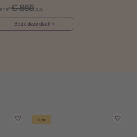
€ 865
anaf
p.p.
Boek deze deal!
Trein