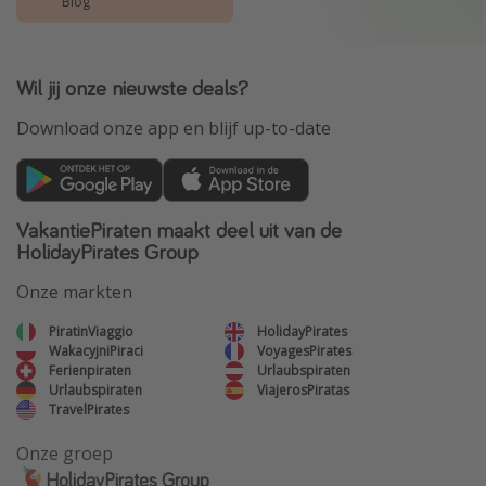
Blog
Wil jij onze nieuwste deals?
Download onze app en blijf up-to-date
VakantiePiraten maakt deel uit van de
HolidayPirates Group
Onze markten
PiratinViaggio
HolidayPirates
WakacyjniPiraci
VoyagesPirates
Ferienpiraten
Urlaubspiraten
Urlaubspiraten
ViajerosPiratas
TravelPirates
Onze groep
HolidayPirates Group