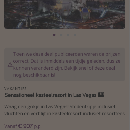
Thailand
Sardinie
Malta
Madeira
Egypte
Bali
Toen we deze deal publiceerden waren de prijzen
correct. Dat is inmiddels een tijdje geleden, dus ze
kunnen veranderd zijn. Bekijk snel of deze deal
Type vakantie
nog beschikbaar is!
Overzicht
VAKANTIES
Weekendje weg
Sensationeel kasteelresort in Las Vegas 🏰
Autoverhuur
Waag een gokje in Las Vegas! Stedentripje inclusief
Vroegboeker
vluchten en verblijf in kasteelresort inclusief resortfees
Groepsreizen
€ 907
Vanaf
p.p.
Vakantieparken