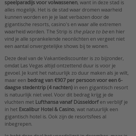
speelparadijs voor volwassenen
, want in deze stad is
alles mogelijk. Het is de stad waar dromen waarheid
kunnen worden en je je laat verbazen door de
gigantische resorts, casino's en waar alle extremen
waarheid worden. The Strip is
the place to be
en hier
vind je alle sprankelende neonlichten en vergeet niet
een aantal onvergetelijke shows bij te wonen.
Deze deal van de Vakantiediscounter is zo bijzonder,
omdat Las Vegas altijd ontzettend duur is voor je
gevoel. Je kunt het natuurlijk zo duur maken als je wilt,
maar een
bedrag van €907 per persoon voor een 6-
daagse stedentrip (4 nachten)
in een gigantisch resort
is natuurlijk niet veel. Voor dit bedrag krijg je de
vluchten met
Lufthansa vanaf Düsseldorf
en verblijf je
in het
Excalibur Hotel & Casino
, wat natuurlijk een
gigantisch hotel is. Ook zijn de resortsfees al
inbegrepen.
Je hebt deze deal het voordeligst in december, maar je