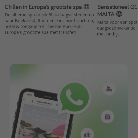
Chillen in Europa's grootste spa 😍
Sensationeel G
MALTA 🤑
De ultieme spa-break 💙 4-daagse stedentrip
naar Boekarest, Roemenië inclusief vluchten,
Malta voor een spotp
hotel & toegang tot Therme București:
daagsezonvakantie in
Europa's grootste spa met transfer!
met ontbijt.