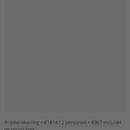
Prijsberekening = €1814 / 2 personen = €907 inclusief
de resort fees.