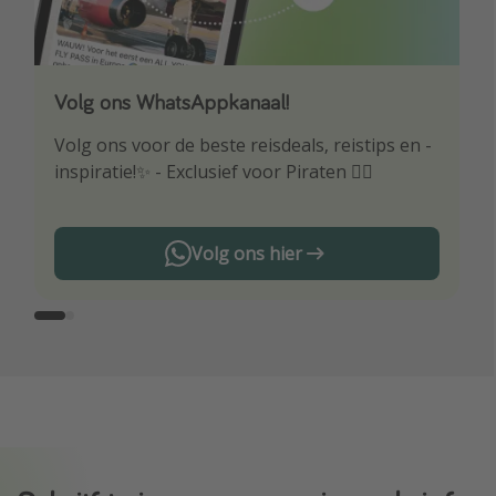
Volg ons WhatsAppkanaal!
Download onze app
Volg ons voor de beste reisdeals, reistips en -
Wees als eerste op de hoogte van de beste
inspiratie!✨ - Exclusief voor Piraten 🏴‍☠️
reisaanbiedingen
Volg ons hier