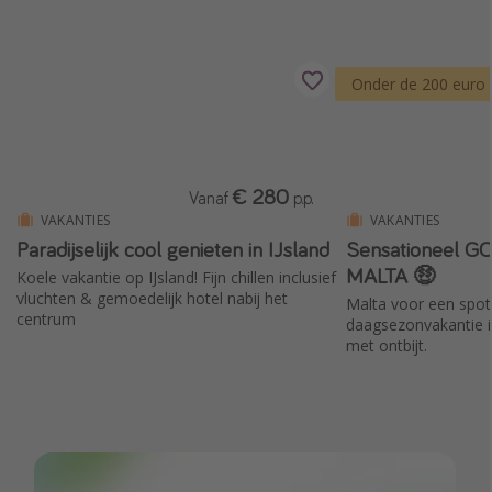
Single reizen
Zonvakanties
Onder de 200 euro
Rondreizen
Meer onderwerpen
€ 280
Vanaf
p.p.
Reisblog
VAKANTIES
VAKANTIES
Reiskalender
Paradijselijk cool genieten in IJsland
Sensationeel G
MALTA 🤑
25 beste pretparken
Koele vakantie op IJsland! Fijn chillen inclusief
vluchten & gemoedelijk hotel nabij het
Malta voor een spotp
Beste keukens ter wereld
centrum
daagsezonvakantie in
Center Parcs
met ontbijt.
Disneyland Parijs
Strandvakantie in Italië
Strandvakantie in Nederland
All inclusive vakantie in Griekenland