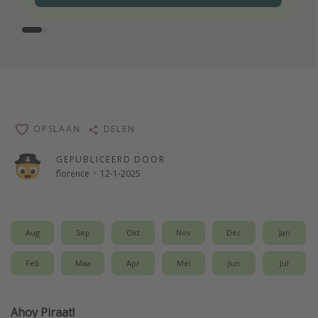
OPSLAAN
DELEN
GEPUBLICEERD DOOR
florence
·
12-1-2025
Aug
Sep
Okt
Nov
Dec
Jan
Feb
Maa
Apr
Mei
Jun
Jul
Ahoy Piraat!