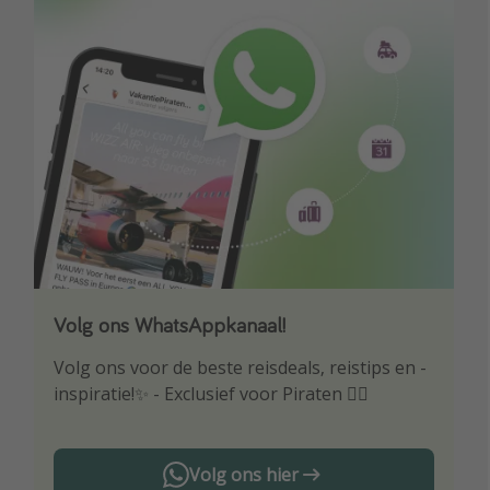
Volg ons WhatsAppkanaal!
Download onze app
Volg ons voor de beste reisdeals, reistips en -
Wees als eerste op de hoogte van de beste
inspiratie!✨ - Exclusief voor Piraten 🏴‍☠️
reisaanbiedingen
Volg ons hier