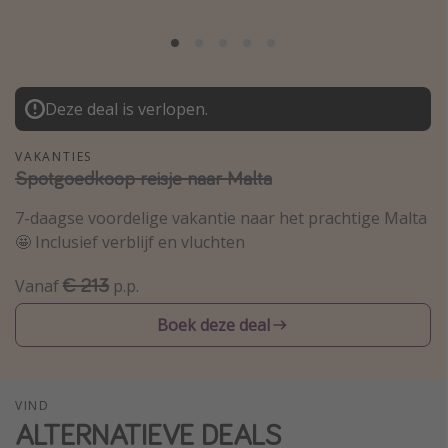
Thailand
Sardinie
Malta
Deze deal is verlopen.
Madeira
Egypte
VAKANTIES
Spotgoedkoop reisje naar Malta
Bali
7-daagse voordelige vakantie naar het prachtige Malta
🤩 Inclusief verblijf en vluchten
Type vakantie
Overzicht
€ 213
Vanaf
p.p.
Weekendje weg
Boek deze deal
Autoverhuur
Vroegboeker
VIND
Groepsreizen
ALTERNATIEVE DEALS
Vakantieparken