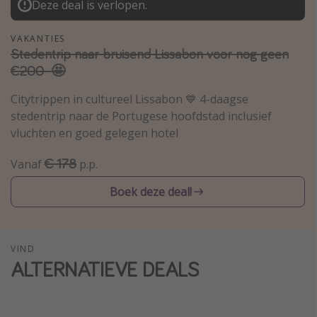
Deze deal is verlopen.
Single reizen
VAKANTIES
Zonvakanties
Stedentrip naar bruisend Lissabon voor nog geen
Rondreizen
€200 🤩
Citytrippen in cultureel Lissabon 💙 4-daagse
Meer onderwerpen
stedentrip naar de Portugese hoofdstad inclusief
Reisblog
vluchten en goed gelegen hotel
Reiskalender
€ 178
Vanaf
p.p.
25 beste pretparken
Boek deze deal!
Beste keukens ter wereld
Center Parcs
Disneyland Parijs
VIND
ALTERNATIEVE DEALS
Strandvakantie in Italië
Strandvakantie in Nederland
All inclusive vakantie in Griekenland