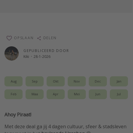
OPSLAAN
DELEN
GEPUBLICEERD DOOR
Kiki
·
28-1-2026
Aug
Sep
Okt
Nov
Dec
Jan
Feb
Maa
Apr
Mei
Jun
Jul
Ahoy Piraat!
Met deze deal ga jij 4 dagen cultuur, sfeer & stadsleven