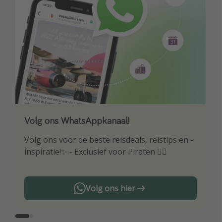
Volg ons WhatsAppkanaal!
Download onze app
Volg ons voor de beste reisdeals, reistips en -
Wees als eerste op de hoogte van de beste
inspiratie!✨ - Exclusief voor Piraten 🏴‍☠️
reisaanbiedingen
Volg ons hier