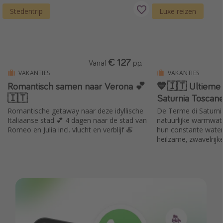
Stedentrip
Luxe reizen
€ 127
Vanaf
p.p.
VAKANTIES
VAKANTIES
Romantisch samen naar Verona 💕
💙🇮🇹 Ultieme 
🇮🇹
Saturnia Toscan
Romantische getaway naar deze idyllische
De Terme di Saturni
Italiaanse stad 💕 4 dagen naar de stad van
natuurlijke warmwa
Romeo en Julia incl. vlucht en verblijf 🍝
hun constante water
heilzame, zwavelrijk
toegankelijke, schil
Mulino-watervallen.