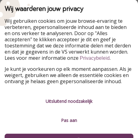
VakantiePiraten maakt deel uit van de
HolidayPirates Group
Wij waarderen jouw privacy
Onze markten
Wij gebruiken cookies om jouw browse-ervaring te
verbeteren, gepersonaliseerde inhoud aan te bieden
PiratinViaggio
HolidayPirates
en ons verkeer te analyseren. Door op "Alles
WakacyjniPiraci
VoyagesPirates
accepteren" te klikken accepteer je dit en geef je
Ferienpiraten
Urlaubspiraten
toestemming dat we deze informatie delen met derden
Urlaubspiraten
ViajerosPiratas
en dat je gegevens in de VS verwerkt kunnen worden.
TravelPirates
Lees voor meer informatie onze
.
Privacybeleid
Onze groep
Je kunt je voorkeuren op elk moment aanpassen. Als je
HolidayPirates Group
weigert, gebruiken we alleen de essentiële cookies en
ontvang je helaas geen gepersonaliseerde inhoud.
Leer ons kennen
Juridisch
Vacatures
Algemene voorwaarden
Uitsluitend noodzakelijk
Press
Privacyverklaring
Pas aan
Duurzaamheid
Colofon
Beheer services