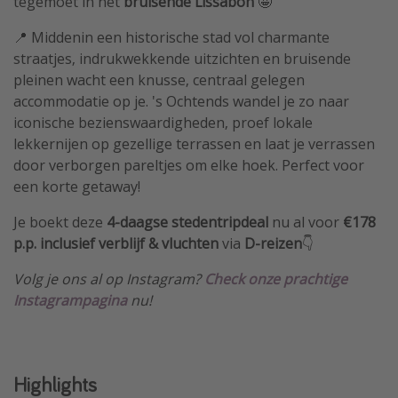
tegemoet in het
bruisende Lissabon
🤩
📍 Middenin een historische stad vol charmante
straatjes, indrukwekkende uitzichten en bruisende
pleinen wacht een knusse, centraal gelegen
accommodatie op je. 's Ochtends wandel je zo naar
iconische bezienswaardigheden, proef lokale
lekkernijen op gezellige terrassen en laat je verrassen
door verborgen pareltjes om elke hoek. Perfect voor
een korte getaway!
Je boekt deze
4-daagse stedentripdeal
nu al voor
€178
p.p. inclusief verblijf & vluchten
via
D-reizen
👇
Volg je ons al op Instagram?
Check onze prachtige
Instagrampagina
nu!
Highlights