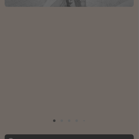
Thailand
Sardinie
Malta
Madeira
Egypte
Bali
Type vakantie
Overzicht
Weekendje weg
Autoverhuur
Vroegboeker
Groepsreizen
Vakantieparken