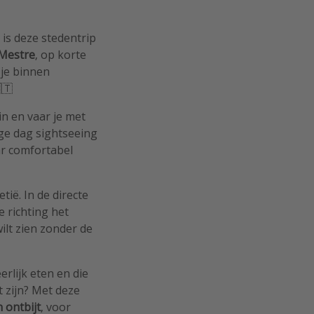
 is deze stedentrip
 Mestre
, op korte
 je binnen
🇹
in en vaar je met
nge dag sightseeing
ar comfortabel
tië. In de directe
te richting het
wilt zien zonder de
erlijk eten en die
 zijn? Met deze
n
ontbijt
, voor