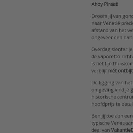
Ahoy Piraat!
Droom jij van gond
naar Venetië precie
afstand van het we
ongeveer een half 
Overdag slenter je
de vaporetto richt
is het fijn thuisk
verblijf
mét ontbij
De ligging van het 
omgeving vind je
g
historische centrum
hoofdprijs te betal
Ben jij toe aan een
typische Venetiaan
deal van
Vakantie