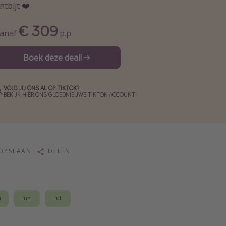
ntbijt ❤️
€ 309
anaf
p.p.
Boek deze deal!
VOLG JIJ ONS AL OP TIKTOK?
BEKIJK HIER ONS GLOEDNIEUWE TIKTOK ACCOUNT!
OPSLAAN
DELEN
i
Jun
Jul