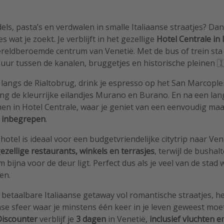
els, pasta’s en verdwalen in smalle Italiaanse straatjes? Dan
s wat je zoekt. Je verblijft in het gezellige
Hotel Centrale in
reldberoemde centrum van Venetië. Met de bus of trein sta
uur tussen de kanalen, bruggetjes en historische pleinen 
 langs de Rialtobrug, drink je espresso op het San Marcople
ing de kleurrijke eilandjes Murano en Burano. En na een la
omen in Hotel Centrale, waar je geniet van een eenvoudig ma
t inbegrepen
.
hotel is ideaal voor een budgetvriendelijke citytrip naar Vene
ezellige restaurants, winkels en terrasjes
, terwijl de bushal
 bijna voor de deur ligt. Perfect dus als je veel van de stad 
en.
 betaalbare Italiaanse getaway vol romantische straatjes, he
se sfeer waar je minstens één keer in je leven geweest moet
Discounter
verblijf je
3 dagen
in Venetië,
inclusief
vluchten
e