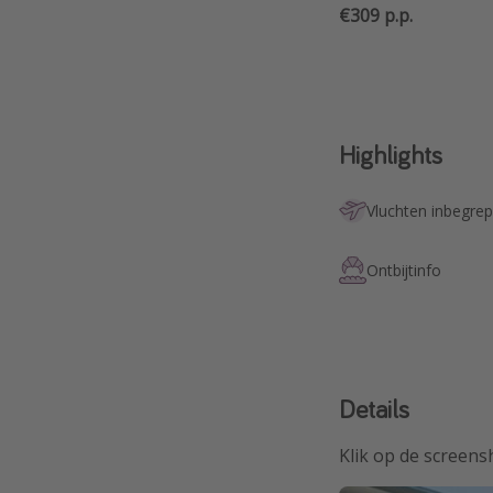
€309 p.p.
Highlights
Vluchten inbegre
Ontbijtinfo
Details
Klik op de screens