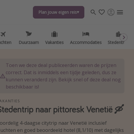
Plan jouw eigen reis
Plan jouw eigen reis
uchten
uchten
Duurzaam
Duurzaam
Vakanties
Vakanties
Accommodaties
Accommodaties
Stedentrips
Stedentrips
Toen we deze deal publiceerden waren de prijzen
correct. Dat is inmiddels een tijdje geleden, dus ze
kunnen veranderd zijn. Bekijk snel of deze deal nog
beschikbaar is!
AKANTIES
Stedentrip naar pittoresk Venetië 🛶
oordelig 4-daagse citytrip naar Venetië inclusief
luchten en goed beoordeeld hotel (8,1/10) met dagelijks