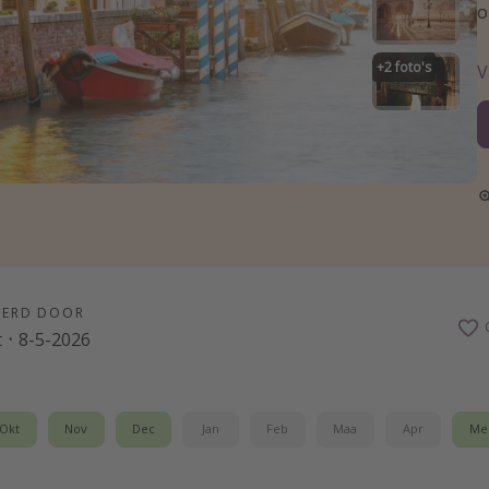
o
+
2
foto's
V
EERD DOOR
t
·
8-5-2026
Okt
Nov
Dec
Jan
Feb
Maa
Apr
Me