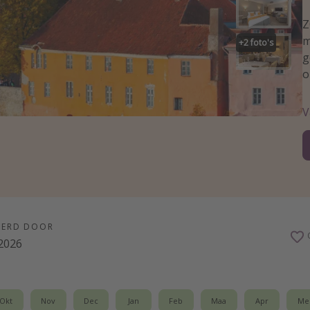
Z
m
+
2
foto's
g
o
V
EERD DOOR
2026
Okt
Nov
Dec
Jan
Feb
Maa
Apr
Me