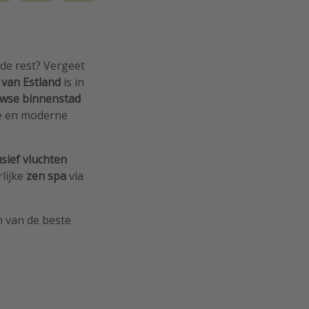
 de rest? Vergeet
van Estland
is in
uwse binnenstad
ie en moderne
usief vluchten
lijke
zen spa
via
n van de beste