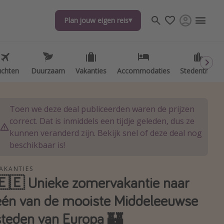
Plan jouw eigen reis
Plan jouw eigen reis
uchten
uchten
Duurzaam
Duurzaam
Vakanties
Vakanties
Accommodaties
Accommodaties
Stedentrips
Stedentrips
Toen we deze deal publiceerden waren de prijzen
correct. Dat is inmiddels een tijdje geleden, dus ze
kunnen veranderd zijn. Bekijk snel of deze deal nog
beschikbaar is!
AKANTIES
🇪🇪 Unieke zomervakantie naar
één van de mooiste Middeleeuwse
steden van Europa 🏰