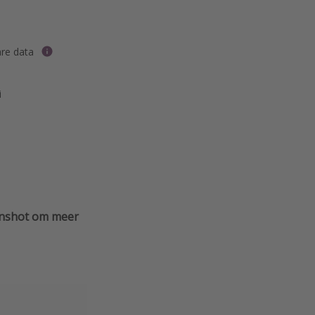
re data
i
eenshot om meer