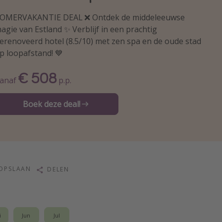
OMERVAKANTIE DEAL ❌ Ontdek de middeleeuwse
agie van Estland ✨ Verblijf in een prachtig
erenoveerd hotel (8.5/10) met zen spa en de oude stad
p loopafstand! 💙
€ 508
anaf
p.p.
Boek deze deal!
OPSLAAN
DELEN
i
Jun
Jul