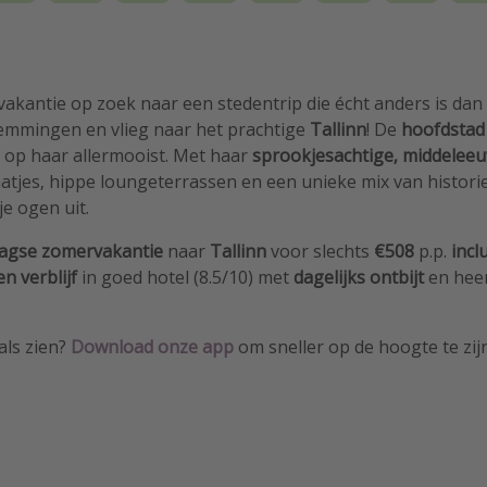
vakantie op zoek naar een stedentrip die écht anders is dan
emmingen en vlieg naar het prachtige
Tallinn
! De
hoofdstad 
op haar allermooist. Met haar
sprookjesachtige, middelee
aatjes, hippe loungeterrassen en een unieke mix van histor
 je ogen uit.
agse zomervakantie
naar
Tallinn
voor slechts
€508
p.p.
incl
n verblijf
in goed hotel (8.5/10) met
dagelijks ontbijt
en heer
als zien?
Download
onze app
om sneller op de hoogte te zij