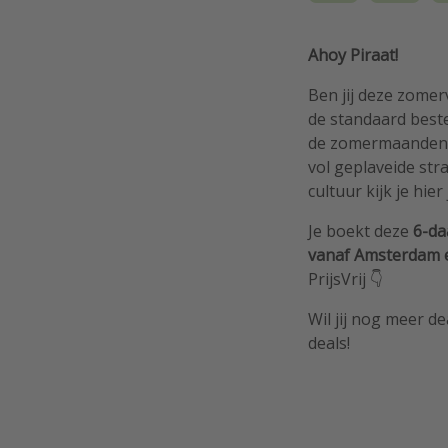
Ahoy Piraat!
Ben jij deze zomer
de standaard best
de zomermaanden 
vol geplaveide str
cultuur kijk je hier
Je boekt deze
6-da
vanaf Amsterdam e
PrijsVrij 👇
Wil jij nog meer de
deals!