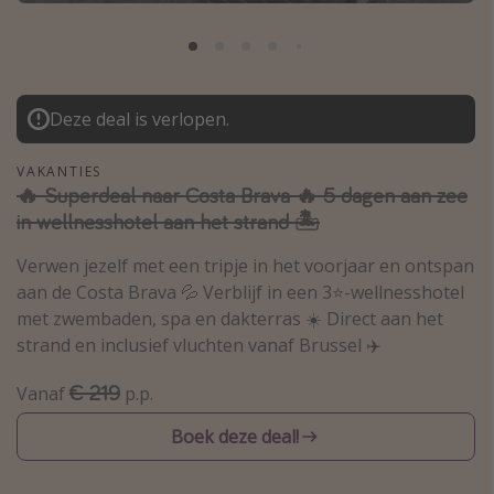
Thailand
Sardinie
Malta
Deze deal is verlopen.
Madeira
Egypte
VAKANTIES
🔥 Superdeal naar Costa Brava 🔥 5 dagen aan zee
Bali
in wellnesshotel aan het strand 🏝️
Verwen jezelf met een tripje in het voorjaar en ontspan
Type vakantie
aan de Costa Brava 💦 Verblijf in een 3⭐️-wellnesshotel
Overzicht
met zwembaden, spa en dakterras ☀️ Direct aan het
strand en inclusief vluchten vanaf Brussel ✈️
Weekendje weg
Autoverhuur
€ 219
Vanaf
p.p.
Vroegboeker
Boek deze deal!
Groepsreizen
Vakantieparken