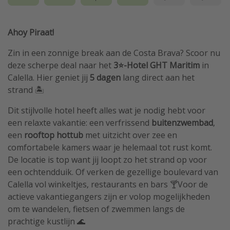
Ahoy Piraat!
Zin in een zonnige break aan de Costa Brava? Scoor nu
deze scherpe deal naar het
3⭐️-Hotel GHT Maritim
in
Calella. Hier geniet jij
5 dagen
lang direct aan het
strand 🏝️
Dit stijlvolle hotel heeft alles wat je nodig hebt voor
een relaxte vakantie: een verfrissend
buitenzwembad
,
een
rooftop
hottub
met uitzicht over zee en
comfortabele kamers waar je helemaal tot rust komt.
De locatie is top want jij loopt zo het strand op voor
een ochtendduik. Of verken de gezellige boulevard van
Calella vol winkeltjes, restaurants en bars 🍸Voor de
actieve vakantiegangers zijn er volop mogelijkheden
om te wandelen, fietsen of zwemmen langs de
prachtige kustlijn 🌊