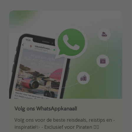
Volg ons WhatsAppkanaal!
Download onze app
Volg ons voor de beste reisdeals, reistips en -
Wees als eerste op de hoogte van de beste
inspiratie!✨ - Exclusief voor Piraten 🏴‍☠️
reisaanbiedingen