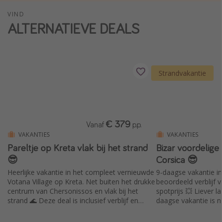
Single reizen
VIND
ALTERNATIEVE DEALS
Zonvakanties
Rondreizen
Meer onderwerpen
Strandvakantie
Reisblog
Reiskalender
€ 379
25 beste pretparken
Vanaf
p.p.
VAKANTIES
VAKANTIES
Beste keukens ter wereld
Pareltje op Kreta vlak bij het strand
Bizar voordelige
Center Parcs
😎
Corsica 😎
Disneyland Parijs
Heerlijke vakantie in het compleet vernieuwde
9-daagse vakantie in
Votana Village op Kreta. Net buiten het drukke
beoordeeld verblijf 
Strandvakantie in Italië
centrum van Chersonissos en vlak bij het
spotprijs 💥 Liever l
strand 🌊 Deze deal is inclusief verblijf en
daagse vakantie is n
Strandvakantie in Nederland
vluchten ✈️
geprijsd 💛
All inclusive vakantie in Griekenland